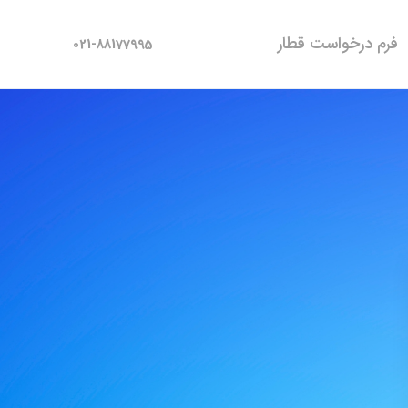
فرم درخواست قطار
021-88177995