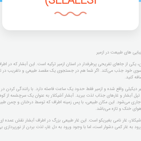
SELALESI)
زیبایی های طبیعت در ازمیر
، یکی از جاهای تفریحی پرطرفدار در استان ازمیر ترکیه است. این آبشار که در اطراف 
به سوی خود جذب می‌کند. اگر شما هم در جستجوی یک مقصد طبیعی و دلفریب در ت
فه کنید.
شهر دیکیلی واقع شده و ازمیر فقط حدود یک ساعت فاصله دارد. با رانندگی کردن در ا
، تپل آبشار و غارهای جذاب لذت ببرید. آبشار آشیکلار به عنوان یک سرچشمه از کوه 
ای جاری می‌شود. این مکان طبیعی، با پس زمینه اطراف که توسط درختان و چمن طب
هوای خنک و تازه می‌باشد.
کلار، غار نامی بغیریکو است. این غار طبیعی بزرگ در اطراف آبشار نقش عمده ای د
 ورود به غار کمی دشوار است، اما با وجود ورود به دل غار، لذت بردن از نورپردازی 