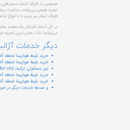
همچنین در اطراف آبشار، مسیرهای پیا
تجربه طبیعی می‌توانند جذابیت بیشتری
اطراف آبشار سر بزنید تا با انواع غذ
در کل، آبشار آشیکلار یک مقصد مناس
می‌توانید لذت بخش ترین تجربه خود 
دیگر خدمات آژان
خريد بليط هواپيما لحظه آخر
خريد بليط هواپيما لحظه آخري
تور مسافرتی ترکیه، Mut city
خريد بليط هواپيما لحظه آخر
خرید بلیط هواپیما لحظه آخر
و صدها خدمات دیگر در حوز