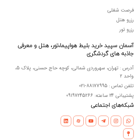
فرصت شغلی
رزرو هتل
رزرو تور
آسمان سپید خرید بلیط هواپیما،تور، هتل و معرفی
جاذبه های گردشگری
آدرس : تهران، سهروردی شمالی، کوچه حاج حسنی، پلاک 5،
واحد 2
تلفن تماس : 88177995-021
پشتیبانی 24 ساعته: 09197245266
شبکه‌های اجتماعی