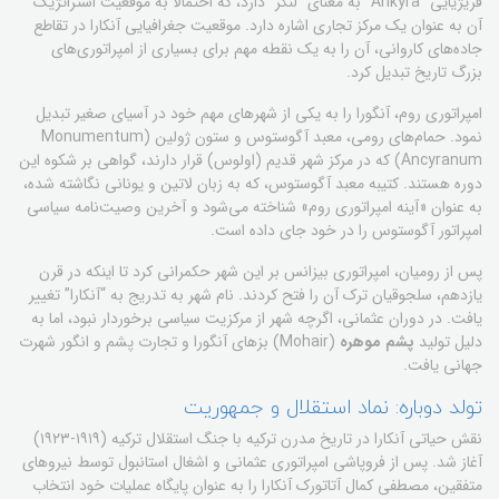
فریژیایی “Ankyra” به معنای “لنگر” دارد، که احتمالاً به موقعیت استراتژیک
آن به عنوان یک مرکز تجاری اشاره دارد. موقعیت جغرافیایی آنکارا در تقاطع
جاده‌های کاروانی، آن را به یک نقطه مهم برای بسیاری از امپراتوری‌های
بزرگ تاریخ تبدیل کرد.
امپراتوری روم، آنگورا را به یکی از شهرهای مهم خود در آسیای صغیر تبدیل
نمود. حمام‌های رومی، معبد آگوستوس و ستون ژولین (Monumentum
Ancyranum) که در مرکز شهر قدیم (اولوس) قرار دارند، گواهی بر شکوه این
دوره هستند. کتیبه معبد آگوستوس، که به زبان لاتین و یونانی نگاشته شده،
به عنوان «آینه امپراتوری روم» شناخته می‌شود و آخرین وصیت‌نامه سیاسی
امپراتور آگوستوس را در خود جای داده است.
پس از رومیان، امپراتوری بیزانس بر این شهر حکمرانی کرد تا اینکه در قرن
یازدهم، سلجوقیان ترک آن را فتح کردند. نام شهر به تدریج به “آنکارا” تغییر
یافت. در دوران عثمانی، اگرچه شهر از مرکزیت سیاسی برخوردار نبود، اما به
دلیل تولید
پشم موهره
(Mohair) بزهای آنگورا و تجارت پشم و انگور شهرت
جهانی یافت.
تولد دوباره: نماد استقلال و جمهوریت
نقش حیاتی آنکارا در تاریخ مدرن ترکیه با جنگ استقلال ترکیه (۱۹۱۹-۱۹۲۳)
آغاز شد. پس از فروپاشی امپراتوری عثمانی و اشغال استانبول توسط نیروهای
متفقین، مصطفی کمال آتاتورک آنکارا را به عنوان پایگاه عملیات خود انتخاب