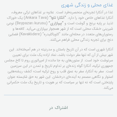
غذای محلی و زندگی شهری
غذا در آنکارا تجربه‌ای منحصربه‌فرد است. علاوه بر غذاهای ترکی معروف،
آنکارا غذاهای خاص خود را دارد.
“آنکارا تاوا”
(Ankara Tava) یک خوراک
لذیذ بر پایه برنج و گوشت است و
“بِیپازاری”
(Beypazarı kurusu) نوعی
شیرینی خشک محلی است که از شهر همجوار بیپازاری می‌آید. کافه‌ها و
رستوران‌های متعدد در محله‌ای مانند “کاویاکلیدره” (Kavaklıdere) فضایی
دنج برای تجربه زندگی محلی فراهم می‌کنند.
آنکارا شهری است که در آن تاریخ باستان و مدرنیته در هم آمیخته‌اند. این
شهر بیش از آن که تنها مقر دولت باشد، نماد اراده یک ملت برای تعیین
سرنوشت خود است. از ستون‌های به جا مانده از امپراتوری روم تا کاخ مجلس
جمهوری ترکیه، آنکارا گواه زنده‌ای بر تداوم تاریخ و تمدن در این سرزمین
است. سفر به آنکارا، سفر به عمق قلب و روح ترکیه است؛ کشف ریشه‌هایی
استوار و نگاهی مصمم به آینده‌ای درخشان. این شهر به حق شایسته عنوان
پایتختی است که نه تنها بر سیاست که بر هویت و تاریخ یک ملت حکمرانی
می‌کند.
اشتراک در