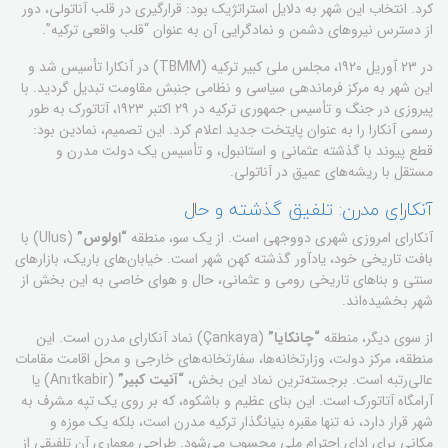
کرد. انتخاب این شهر به دلایل استراتژیک بود: قرارگیری در قلب آناتولی، دور
از دسترس نیروهای دشمن و نمادگرایی آن به عنوان “قلب واقعی ترکیه”.
در ۲۳ آوریل ۱۹۲۰، مجلس ملی کبیر ترکیه (TBMM) در آنکارا تأسیس شد و
این شهر به مرکز فرماندهی سیاسی و نظامی جنبش مقاومت تبدیل گردید. با
پیروزی در جنگ و تأسیس جمهوری ترکیه در ۲۹ اکتبر ۱۹۲۳، آتاتورک به طور
رسمی آنکارا را به عنوان پایتخت جدید اعلام کرد. این تصمیم، نمادین بود:
قطع پیوند با گذشته عثمانی و استانبول، و تأسیس یک دولت مدرن و
مستقل با ریشه‌های عمیق در آناتولی.
آنکارای مدرن: تلفیق گذشته و حال
آنکارای امروزی شهری دووجهی است. از یک سو، منطقه
“اولوس”
(Ulus) با
بافت تاریخی خود، یادآور گذشته کهن شهر است. خیابان‌های باریک، بازارهای
سنتی و بناهای تاریخی رومی و عثمانی، حال و هوای خاصی به این بخش از
شهر بخشیده‌اند.
از سوی دیگر، منطقه
“چانکایا”
(Çankaya) نماد آنکارای مدرن است. این
منطقه، مرکز دولت، وزارتخانه‌ها، سفارتخانه‌های خارجی و محل اقامت مقامات
عالی‌رتبه است. برجسته‌ترین نماد این بخش،
“آنیت کبیر”
(Anıtkabir) یا
آرامگاه آتاتورک است. این بنای عظیم و باشکوه، که بر روی یک تپه مشرف به
شهر قرار دارد، نه تنها مقبره بنیانگذار ترکیه مدرن است، بلکه یک موزه و
مکانی برای ادای احترام ملی محسوب می‌شود. طراحی معماری آن تلفیقی از