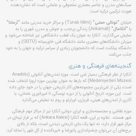
سبک‌های مدرن و عناصر معماری سلجوقی و عثمانی است که نشان‌دهنده
هویت ترکیبی ترکیه است.
خیابان
“تونالی حمتی”
(Tunalı Hilmi) و مراکز خرید مدرنی مانند
“آرمادا”
یا
“آنکامال”
(Ankamall) زندگی پرجنب و جوش و مدرن شهری را به
نمایش می‌گذارند. آنکارا به عنوان یک قطب دانشگاهی نیز شناخته می‌شود و
میزبان دانشگاه‌های معتبری مانند دانشگاه فنی خاورمیانه (ODTÜ) و
دانشگاه بیلکنت است که دانشجویان زیادی از سراسر ترکیه و جهان را به خود
جذب می‌کنند.
گنجینه‌های فرهنگی و هنری
آنکارا از نظر فرهنگی بسیار غنی است. موزه تمدن‌های آناتولی (Anadolu
Medeniyetleri Müzesi) که بارها به عنوان بهترین موزه اروپا انتخاب شده
است، یکی از غنی‌ترین مجموعه‌های آثار تاریخی جهان را در خود جای داده
است. این موزه، تاریخ آناتولی را از دوره نوسنگی تا امپراتوری عثمانی، با
آثاری از تمدن‌های هیتی، فریژی، اورارتو و روم به نمایش می‌گذارد.
موزه نقاشی و مجسمه‌سازی و اپرای دولتی آنکارا نیز از مراکز مهم فرهنگی
شهر هستند. علاوه بر این، قلعه آنکارا (Ankara Kalesi) که بر فراز تپه‌ای در
مرکز شهر قرار دارد، نه تنها یک بنای تاریخی دیدنی است، بلکه از بالای
برج‌های آن می‌توان چشم‌اندازی پانوراما و خیره‌کننده از کل شهر را تماشا کرد.