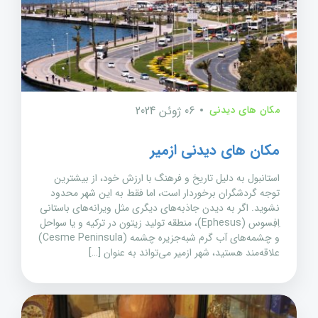
مکان های دیدنی
06 ژوئن 2024
مکان های دیدنی ازمیر
استانبول به دلیل تاریخ و فرهنگ با ارزش خود، از بیشترین
توجه گردشگران برخوردار است، اما فقط به این شهر محدود
نشوید. اگر به دیدن جاذبه‌های دیگری مثل ویرانه‌های باستانی
اِفِسوس (Ephesus)، منطقه تولید زیتون در ترکیه و یا سواحل
و چشمه‌های آب گرم شبه‌جزیره چشمه (Cesme Peninsula)
علاقه‌مند هستید، شهر ازمیر می‌تواند به عنوان […]