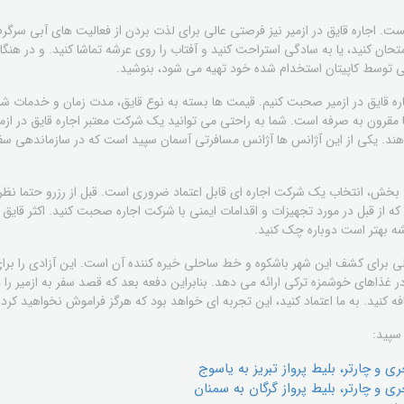
ست. اجاره قایق در ازمیر نیز فرصتی عالی برای لذت بردن از فعالیت های آبی سرگرم
تحان کنید، یا به سادگی استراحت کنید و آفتاب را روی عرشه تماشا کنید. و در هنگ
ی توسط کاپیتان استخدام شده خود تهیه می شود، بنوشید.
اجاره قایق در ازمیر صحبت کنیم. قیمت ها بسته به نوع قایق، مدت زمان و خدمات شا
رون به صرفه است. شما به راحتی می توانید یک شرکت معتبر اجاره قایق در ازمیر پ
ی دهند. یکی از این آژانس ها آژانس مسافرتی آسمان سپید است که در سازماندهی سف
ت بخش، انتخاب یک شرکت اجاره ای قابل اعتماد ضروری است. قبل از رزرو حتما نظر
 از قبل در مورد تجهیزات و اقدامات ایمنی با شرکت اجاره صحبت کنید. اکثر قایق 
شه بهتر است دوباره چک کنید.
 عالی برای کشف این شهر باشکوه و خط ساحلی خیره کننده آن است. این آزادی را برا
 غذاهای خوشمزه ترکی ارائه می دهد. بنابراین دفعه بعد که قصد سفر به ازمیر را دار
نید. به ما اعتماد کنید، این تجربه ای خواهد بود که هرگز فراموش نخواهید کرد.
سپید:
 و چارتر، بليط پرواز تبریز به یاسوج
ي و چارتر، بليط پرواز گرگان به سمنان