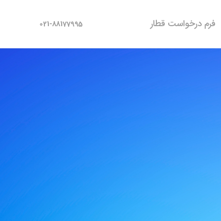
فرم درخواست قطار
021-88177995