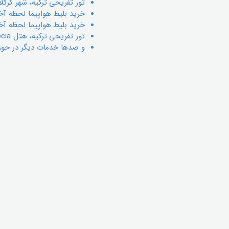
تور تفریحی ترکیه، شهر کرکلا
خريد بليط هواپيما لحظه آخري
خريد بليط هواپيما لحظه آخر
تور تفریحی ترکیه، هتل Carus Cappadocia
و صدها خدمات دیگر در حوز