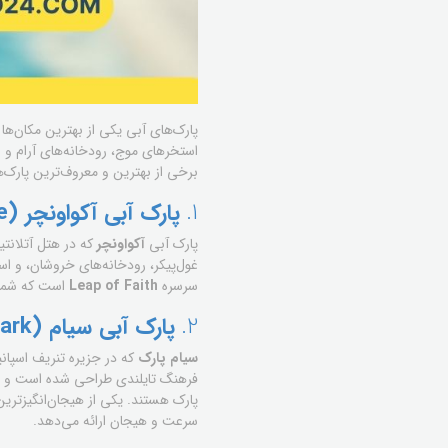
پارک‌های آبی یکی از بهترین مکان‌ها 
استخرهای موج، رودخانه‌های آرام و س
برخی از بهترین و معروف‌ترین پارک‌ه
1.
پارک آبی آکواونچر (Aquaventure) – دبی، امارات متحده عربی
پارک آبی
آکواونچر
که در هتل آتلانتی
غول‌پیکر، رودخانه‌های خروشان، و 
سرسره
Leap of Faith
است که شما ر
2.
پارک آبی سیام (Siam Park) – تنریف، اسپانیا
سیام پارک
که در جزیره تنریف اسپانیا
فرهنگ تایلندی طراحی شده است و محی
پارک هستند. یکی از هیجان‌انگیزتر
سرعت و هیجان ارائه می‌دهد.