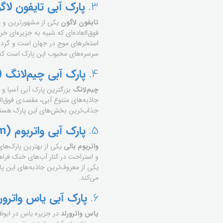
3.
پارک آبی تایفون لاگون (Typhoon Lagoon) – اورلان
تایفون لاگون
یکی از مشهورترین و پ
فوق‌العاده‌ای که شبیه به جزیره‌ای 
استخرهای موج در جهان است و گردشگر
سرسره‌های محبوب این پارک است که شم
4.
پارک آبی چیم‌لانگ (Chimelong Water Park) – گوانگ‌ژو، چی
چیم‌لانگ
بزرگترین پارک آبی آسیا و 
جاذبه‌های متنوع آبی، مقصدی فوق‌الع
جذاب‌ترین بخش‌های این پارک هستند ک
5.
پارک آبی واتربوم (Waterbom) – بالی، اندونزی
واتربوم بالی
یکی از بهترین پارک‌های 
و استراحت در کنار آب‌های خنک فراه
یکی از معروف‌ترین جاذبه‌های این پ
می‌کند.
6.
پارک آبی یاس واترورلد (Yas Waterworld) – ابوظبی، امارات
یاس واترورلد