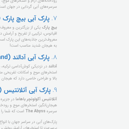
رودخانه‌های آرام و استخرهای موج،
سرسره‌های آبی گردابی در جهان است و 
7.
پارک آبی بیچ پارک (Beach Park) – برزی
بیچ پارک
یکی از بزرگترین و معروف‌تر
اقیانوس، ترکیبی از تفریح و آرامش در
به هیجان شدید مناسب است!
8.
پارک آبی آدالند (Adaland) – ترکیه
آدالند
در نزدیکی کوش‌آداسی ترکیه، یک
استخرهای موج و امکانات تفریحی م
بالا و طراحی خاصی دارد که هیجان زیا
9.
پارک آبی آتلانتیس (Atlantis Aquaventure) – باهام
آتلانتیس آکواونچر باهاما
در جزیره پ
هیجان‌انگیز، استخرهای موج و رودخا
سرسره
The Abyss
است که شما را ا
پارک‌های آبی در سراسر جهان با انوا
پرسرعت تا استخرهای آرامش‌بخش، هر