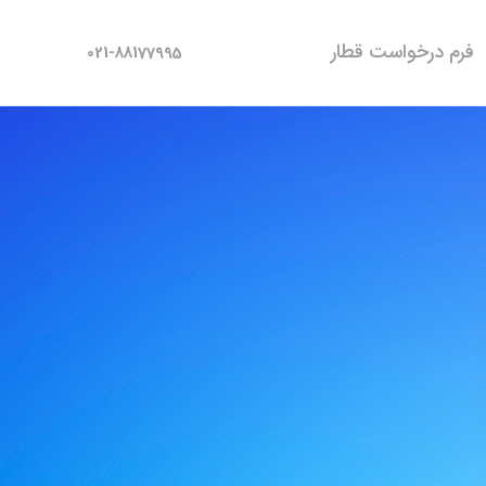
فرم درخواست قطار
021-88177995