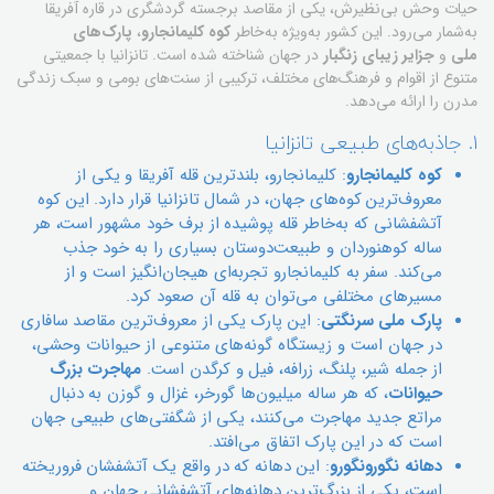
حیات وحش بی‌نظیرش، یکی از مقاصد برجسته گردشگری در قاره آفریقا
به‌شمار می‌رود. این کشور به‌ویژه به‌خاطر
کوه کلیمانجارو
،
پارک‌های
ملی
و
جزایر زیبای زنگبار
در جهان شناخته شده است. تانزانیا با جمعیتی
متنوع از اقوام و فرهنگ‌های مختلف، ترکیبی از سنت‌های بومی و سبک زندگی
مدرن را ارائه می‌دهد.
۱. جاذبه‌های طبیعی تانزانیا
کوه کلیمانجارو
: کلیمانجارو، بلندترین قله آفریقا و یکی از
معروف‌ترین کوه‌های جهان، در شمال تانزانیا قرار دارد. این کوه
آتشفشانی که به‌خاطر قله پوشیده از برف خود مشهور است، هر
ساله کوهنوردان و طبیعت‌دوستان بسیاری را به خود جذب
می‌کند. سفر به کلیمانجارو تجربه‌ای هیجان‌انگیز است و از
مسیرهای مختلفی می‌توان به قله آن صعود کرد.
پارک ملی سرنگتی
: این پارک یکی از معروف‌ترین مقاصد سافاری
در جهان است و زیستگاه گونه‌های متنوعی از حیوانات وحشی،
از جمله شیر، پلنگ، زرافه، فیل و کرگدن است.
مهاجرت بزرگ
حیوانات
، که هر ساله میلیون‌ها گورخر، غزال و گوزن به دنبال
مراتع جدید مهاجرت می‌کنند، یکی از شگفتی‌های طبیعی جهان
است که در این پارک اتفاق می‌افتد.
دهانه نگورونگورو
: این دهانه که در واقع یک آتشفشان فروریخته
است، یکی از بزرگ‌ترین دهانه‌های آتشفشانی جهان و