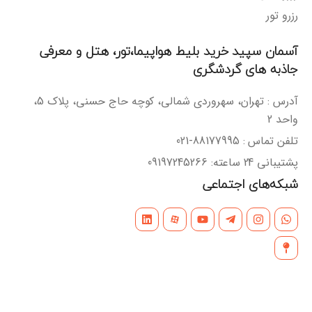
رزرو تور
آسمان سپید خرید بلیط هواپیما،تور، هتل و معرفی
جاذبه های گردشگری
آدرس : تهران، سهروردی شمالی، کوچه حاج حسنی، پلاک 5،
واحد 2
تلفن تماس : 88177995-021
پشتیبانی 24 ساعته: 09197245266
شبکه‌های اجتماعی