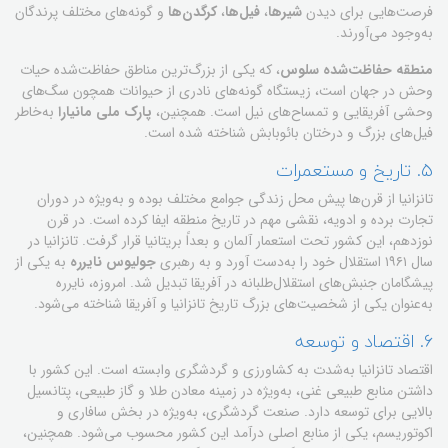
فرصت‌هایی برای دیدن
شیرها
،
فیل‌ها
،
کرگدن‌ها
و گونه‌های مختلف پرندگان
به‌وجود می‌آورند.
منطقه حفاظت‌شده سلوس
، که یکی از بزرگ‌ترین مناطق حفاظت‌شده حیات
وحش در جهان است، زیستگاه گونه‌های نادری از حیوانات همچون سگ‌های
وحشی آفریقایی و تمساح‌های نیل است. همچنین،
پارک ملی مانیارا
به‌خاطر
فیل‌های بزرگ و درختان بائوبابش شناخته شده است.
۵. تاریخ و مستعمرات
تانزانیا از قرن‌ها پیش محل زندگی جوامع مختلف بوده و به‌ویژه در دوران
تجارت برده و ادویه، نقشی مهم در تاریخ منطقه ایفا کرده است. در قرن
نوزدهم، این کشور تحت استعمار آلمان و بعداً بریتانیا قرار گرفت. تانزانیا در
سال ۱۹۶۱ استقلال خود را به‌دست آورد و به رهبری
جولیوس نایرره
به یکی از
پیشگامان جنبش‌های استقلال‌طلبانه در آفریقا تبدیل شد. امروزه، نایرره
به‌عنوان یکی از شخصیت‌های بزرگ تاریخ تانزانیا و آفریقا شناخته می‌شود.
۶. اقتصاد و توسعه
اقتصاد تانزانیا به‌شدت به کشاورزی و گردشگری وابسته است. این کشور با
داشتن منابع طبیعی غنی، به‌ویژه در زمینه معادن طلا و گاز طبیعی، پتانسیل
بالایی برای توسعه دارد. صنعت گردشگری، به‌ویژه در بخش سافاری و
اکوتوریسم، یکی از منابع اصلی درآمد این کشور محسوب می‌شود. همچنین،