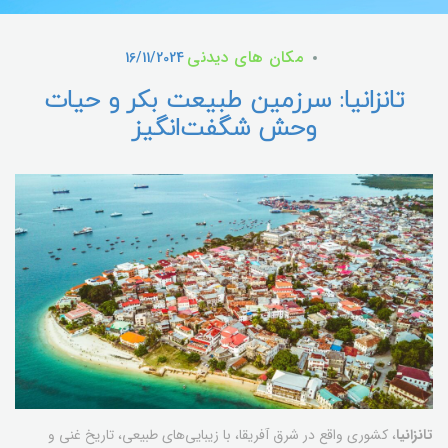
مکان های دیدنی
16/11/2024
تانزانیا: سرزمین طبیعت بکر و حیات
وحش شگفت‌انگیز
تانزانیا
، کشوری واقع در شرق آفریقا، با زیبایی‌های طبیعی، تاریخ غنی و