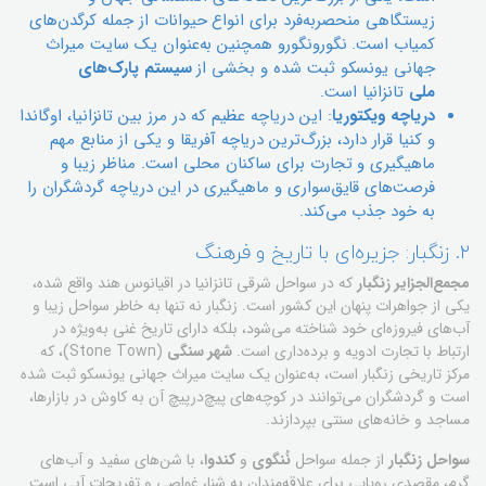
زیستگاهی منحصربه‌فرد برای انواع حیوانات از جمله کرگدن‌های
کمیاب است. نگورونگورو همچنین به‌عنوان یک سایت میراث
جهانی یونسکو ثبت شده و بخشی از
سیستم پارک‌های
ملی
تانزانیا است.
دریاچه ویکتوریا
: این دریاچه عظیم که در مرز بین تانزانیا، اوگاندا
و کنیا قرار دارد، بزرگ‌ترین دریاچه آفریقا و یکی از منابع مهم
ماهیگیری و تجارت برای ساکنان محلی است. مناظر زیبا و
فرصت‌های قایق‌سواری و ماهیگیری در این دریاچه گردشگران را
به خود جذب می‌کند.
۲. زنگبار: جزیره‌ای با تاریخ و فرهنگ
مجمع‌الجزایر زنگبار
که در سواحل شرقی تانزانیا در اقیانوس هند واقع شده،
یکی از جواهرات پنهان این کشور است. زنگبار نه تنها به خاطر سواحل زیبا و
آب‌های فیروزه‌ای خود شناخته می‌شود، بلکه دارای تاریخ غنی به‌ویژه در
ارتباط با تجارت ادویه و برده‌داری است.
شهر سنگی
(Stone Town)، که
مرکز تاریخی زنگبار است، به‌عنوان یک سایت میراث جهانی یونسکو ثبت شده
است و گردشگران می‌توانند در کوچه‌های پیچ‌درپیچ آن به کاوش در بازارها،
مساجد و خانه‌های سنتی بپردازند.
سواحل زنگبار
از جمله سواحل
نُنگوی
و
کندوا
، با شن‌های سفید و آب‌های
گرم، مقصدی رویایی برای علاقه‌مندان به شنا، غواصی و تفریحات آبی است.