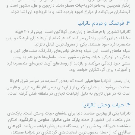
زنگبار همچنین به‌خاطر
ادویه‌جات معطر
مانند دارچین و هل، مشهور است و
گردشگران می‌توانند از مزارع ادویه بازدید کنند و با تاریخچه آن آشنا شوند.
۳. فرهنگ و مردم تانزانیا
تانزانیا کشوری با فرهنگ‌ها و زبان‌های گوناگون است. بیش از ۱۲۰ قبیله
مختلف در این کشور زندگی می‌کنند که هر کدام از آن‌ها دارای فرهنگ و زبان
منحصربه‌فرد خود هستند. یکی از معروف‌ترین قبایل تانزانیا،
قبیله
ماسای
است. این قبیله به‌خاطر لباس‌های رنگارنگ، سنت‌های کهن و
زندگی در نزدیکی حیات وحش مشهور است. ماسای‌ها هنوز هم به روش
سنتی خود زندگی می‌کنند و بازدید از روستاهای آن‌ها تجربه‌ای منحصربه‌فرد
و آموزنده برای گردشگران خواهد بود.
زبان رسمی تانزانیا
سواحیلی
است که به‌طور گسترده در سراسر شرق آفریقا
صحبت می‌شود. سواحیلی ترکیبی از زبان‌های بومی آفریقایی، عربی و فارسی
است که در طول تاریخ به دلیل ارتباطات تجاری در منطقه شکل گرفته است.
۴. حیات وحش تانزانیا
تانزانیا یکی از بهترین مقاصد دنیا برای عاشقان حیات وحش است. پارک‌های
ملی متعدد این کشور، از جمله
پارک ملی مانیارا
،
سلوس
و
تارنگیره
، امکان
مشاهده حیوانات وحشی را در زیستگاه طبیعی‌شان فراهم می‌کنند.
تورهای
سافاری
که از جمله محبوب‌ترین فعالیت‌های گردشگری در تانزانیا هستند،