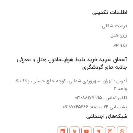
اطلاعات تکمیلی
فرصت شغلی
رزرو هتل
رزرو تور
آسمان سپید خرید بلیط هواپیما،تور، هتل و معرفی
جاذبه های گردشگری
آدرس : تهران، سهروردی شمالی، کوچه حاج حسنی، پلاک 5،
واحد 2
تلفن تماس : 88177995-021
پشتیبانی 24 ساعته: 09197245266
شبکه‌های اجتماعی