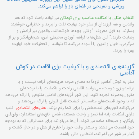
ورزشی و تفریحی در فضای باز را فراهم می‌کند.
انتخاب هتلی با امکانات مناسب برای کودکان
می‌تواند باعث شود که هم
والدین و هم فرزندان از سفر خود نهایت لذت را ببرند و خاطراتی خوشایند
بسازند. به قول معروف: “وقتی بچه‌ها خوشحالند، والدین نیز آرامش و
رضایت دارند.” این هتل‌ها با فراهم آوردن محیطی امن، هیجان‌انگیز و پر از
سرگرمی، خیال والدین را آسوده می‌کنند تا بتوانند از تعطیلات خود نهایت
بهره را ببرند.
گزینه‌های اقتصادی و با کیفیت برای اقامت در کوش
آداسی
سفر به کوش آداسی لزوماً به معنای صرف هزینه‌های گزاف نیست و با
برنامه‌ریزی درست، می‌توانید اقامتی راحت و باکیفیت را با بودجه‌ای
مقرون‌به‌صرفه تجربه کنید. این شهر گزینه‌های اقامتی متنوعی را ارائه می‌دهد
که با وجود قیمت‌های مناسب‌تر، کیفیت قابل قبولی را ارائه می‌دهند و
می‌توانند تجربه‌ای لذت‌بخش را برای شما رقم بزنند.
هتل‌های اقتصادی
اغلب
دارای امکانات پایه اما تمیز و راحت هستند، شامل اتاق‌های استاندارد، وای‌فای
رایگان، و صبحانه ساده می‌شوند. آن‌ها می‌توانند برای مسافرانی که به بودجه
خود اهمیت می‌دهند و بیشتر وقت خود را خارج از هتل و در حال گشت و
گذار در شهر می‌گذرانند، انتخابی عالی باشند.