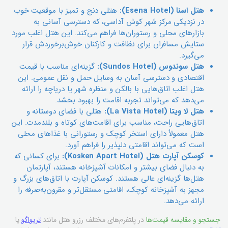
هتل اسنا (Esena Hotel):
هتلی دنج و تمیز با موقعیت خوب
در نزدیکی مرکز شهر کوش آداسی، که دسترسی آسانی به
بازارهای محلی و رستوران‌ها فراهم می‌کند. این هتل اغلب مورد
ستایش مسافران برای نظافت و کارکنان خوش‌برخوردش قرار
می‌گیرد.
هتل سوندوس (Sundos Hotel):
گزینه‌ای مناسب با قیمت
اقتصادی و دسترسی آسان به وسایل حمل و نقل عمومی. این
هتل اغلب اتاق‌هایی با بالکن و منظره شهر یا دریاچه را ارائه
می‌دهد که می‌تواند تجربه اقامت را بهبود بخشد.
هتل لا ویتا (La Vista Hotel):
هتلی با فضای دوستانه و
اتاق‌هایی راحت، مناسب برای اقامت‌های کوتاه و بلندمدت. این
هتل معمولاً دارای استخر کوچک و رستورانی با غذاهای محلی
است که می‌تواند اقامتی دلپذیر را فراهم آورد.
کوسکن آپارت هتل (Kosken Apart Hotel):
برای کسانی که
به دنبال فضای بیشتر و امکانات آشپزخانه هستند، آپارتمان
هتل‌ها گزینه‌ای عالی هستند. کوسکن آپارت با اتاق‌های بزرگ و
مجهز به آشپزخانه کوچک، اقامتی مستقل‌تر و مقرون‌به‌صرفه را
ارائه می‌دهد.
جستجو و مقایسه قیمت‌ها
در پلتفرم‌های مختلف رزرو هتل مانند
تریواگو
یا