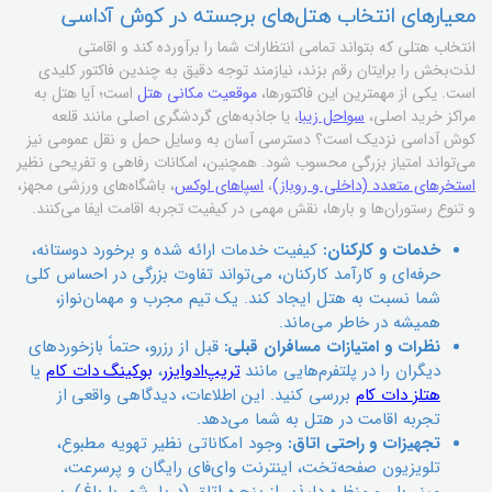
معیارهای انتخاب هتل‌های برجسته در کوش آداسی
انتخاب هتلی که بتواند تمامی انتظارات شما را برآورده کند و اقامتی
لذت‌بخش را برایتان رقم بزند، نیازمند توجه دقیق به چندین فاکتور کلیدی
است. یکی از مهمترین این فاکتورها،
موقعیت مکانی هتل
است؛ آیا هتل به
مراکز خرید اصلی،
سواحل زیبا
، یا جاذبه‌های گردشگری اصلی مانند قلعه
کوش آداسی نزدیک است؟ دسترسی آسان به وسایل حمل و نقل عمومی نیز
می‌تواند امتیاز بزرگی محسوب شود. همچنین، امکانات رفاهی و تفریحی نظیر
استخرهای متعدد (داخلی و روباز)
،
اسپا‌های لوکس
، باشگاه‌های ورزشی مجهز،
و تنوع رستوران‌ها و بارها، نقش مهمی در کیفیت تجربه اقامت ایفا می‌کنند.
خدمات و کارکنان:
کیفیت خدمات ارائه شده و برخورد دوستانه،
حرفه‌ای و کارآمد کارکنان، می‌تواند تفاوت بزرگی در احساس کلی
شما نسبت به هتل ایجاد کند. یک تیم مجرب و مهمان‌نواز،
همیشه در خاطر می‌ماند.
نظرات و امتیازات مسافران قبلی:
قبل از رزرو، حتماً بازخوردهای
دیگران را در پلتفرم‌هایی مانند
تریپ‌ادوایزر
،
بوکینگ دات کام
یا
هتلز دات کام
بررسی کنید. این اطلاعات، دیدگاهی واقعی از
تجربه اقامت در هتل به شما می‌دهد.
تجهیزات و راحتی اتاق:
وجود امکاناتی نظیر تهویه مطبوع،
تلویزیون صفحه‌تخت، اینترنت وای‌فای رایگان و پرسرعت،