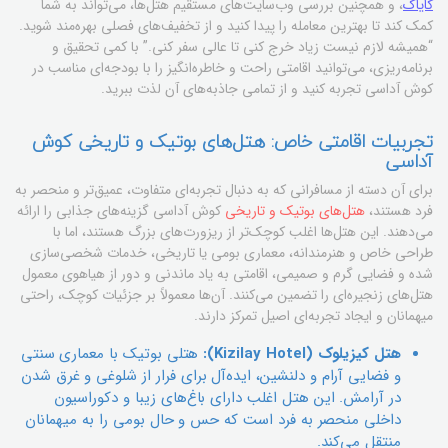
کایاک
، و همچنین بررسی وب‌سایت‌های مستقیم هتل‌ها، می‌تواند به شما
کمک کند تا بهترین معامله را پیدا کنید و از تخفیف‌های فصلی بهره‌مند شوید.
“همیشه لازم نیست زیاد خرج کنی تا عالی سفر کنی.” با کمی تحقیق و
برنامه‌ریزی، می‌توانید اقامتی راحت و خاطره‌انگیز را با بودجه‌ای مناسب در
کوش آداسی تجربه کنید و از تمامی جاذبه‌های آن لذت ببرید.
تجربیات اقامتی خاص: هتل‌های بوتیک و تاریخی کوش
آداسی
برای آن دسته از مسافرانی که به دنبال تجربه‌ای متفاوت، عمیق‌تر و منحصر به
فرد هستند،
هتل‌های بوتیک و تاریخی
کوش آداسی گزینه‌های جذابی را ارائه
می‌دهند. این هتل‌ها اغلب کوچک‌تر از ریزورت‌های بزرگ هستند، اما با
طراحی خاص و هنرمندانه، معماری بومی یا تاریخی، خدمات شخصی‌سازی
شده و فضایی گرم و صمیمی، اقامتی به یاد ماندنی و دور از هیاهوی معمول
هتل‌های زنجیره‌ای را تضمین می‌کنند. آن‌ها معمولاً بر جزئیات کوچک، راحتی
میهمانان و ایجاد تجربه‌ای اصیل تمرکز دارند.
هتل کیزیلوک (Kizilay Hotel):
هتلی بوتیک با معماری سنتی
و فضایی آرام و دلنشین، ایده‌آل برای فرار از شلوغی و غرق شدن
در آرامش. این هتل اغلب دارای باغ‌های زیبا و دکوراسیون
داخلی منحصر به فرد است که حس و حال بومی را به میهمانان
منتقل می‌کند.