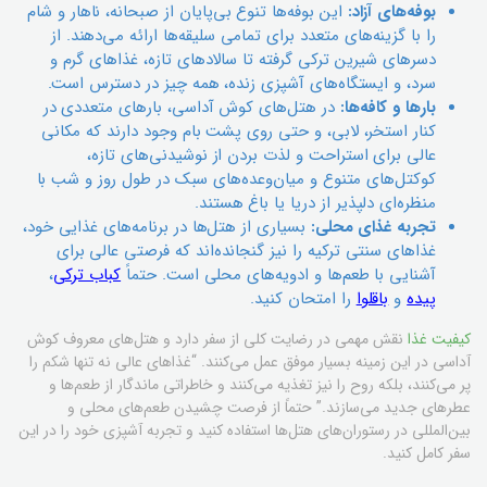
بوفه‌های آزاد:
این بوفه‌ها تنوع بی‌پایان از صبحانه، ناهار و شام
را با گزینه‌های متعدد برای تمامی سلیقه‌ها ارائه می‌دهند. از
دسرهای شیرین ترکی گرفته تا سالادهای تازه، غذاهای گرم و
سرد، و ایستگاه‌های آشپزی زنده، همه چیز در دسترس است.
بارها و کافه‌ها:
در هتل‌های کوش آداسی، بارهای متعددی در
کنار استخر، لابی، و حتی روی پشت بام وجود دارند که مکانی
عالی برای استراحت و لذت بردن از نوشیدنی‌های تازه،
کوکتل‌های متنوع و میان‌وعده‌های سبک در طول روز و شب با
منظره‌ای دلپذیر از دریا یا باغ هستند.
تجربه غذای محلی:
بسیاری از هتل‌ها در برنامه‌های غذایی خود،
غذاهای سنتی ترکیه را نیز گنجانده‌اند که فرصتی عالی برای
آشنایی با طعم‌ها و ادویه‌های محلی است. حتماً
کباب ترکی
،
پیده
و
باقلوا
را امتحان کنید.
کیفیت غذا
نقش مهمی در رضایت کلی از سفر دارد و هتل‌های معروف کوش
آداسی در این زمینه بسیار موفق عمل می‌کنند. “غذاهای عالی نه تنها شکم را
پر می‌کنند، بلکه روح را نیز تغذیه می‌کنند و خاطراتی ماندگار از طعم‌ها و
عطرهای جدید می‌سازند.” حتماً از فرصت چشیدن طعم‌های محلی و
بین‌المللی در رستوران‌های هتل‌ها استفاده کنید و تجربه آشپزی خود را در این
سفر کامل کنید.