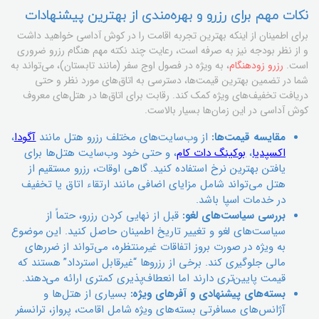
نکات مهم برای رزرو و بهره‌مندی از بهترین پیشنهادات
برای اطمینان از اینکه بهترین تجربه اقامت را در کوش آداسی خواهید داشت
و از نظر بودجه نیز به صرفه است، رعایت چند نکته مهم هنگام رزرو ضروری
است.
رزرو زودهنگام
، به ویژه در فصول اوج سفر (مانند تابستان)، می‌تواند به
شما در تضمین بهترین قیمت‌ها، دسترسی به اتاق‌های مورد نظر و حتی
دریافت تخفیف‌های ویژه کمک کند. رقابت برای اتاق‌ها در هتل‌های معروف
کوش آداسی در این زمان‌ها بسیار بالاست.
مقایسه قیمت‌ها:
از وب‌سایت‌های مختلف رزرو هتل مانند
آگودا
،
اکسپدیا
،
بوکینگ دات کام
، و حتی خود وب‌سایت هتل‌ها برای
یافتن بهترین نرخ استفاده کنید. گاهی اوقات، رزرو مستقیم از
هتل می‌تواند شامل مزایای اضافی مانند ارتقاء اتاق یا تخفیف
در خدمات اسپا باشد.
بررسی سیاست‌های لغو:
قبل از نهایی کردن رزرو، حتماً از
سیاست‌های لغو و تغییر تاریخ اطمینان حاصل کنید. این موضوع
به ویژه در صورت بروز اتفاقات غیرمنتظره، می‌تواند از ضررهای
مالی جلوگیری کند. برخی از رزروها “غیرقابل استرداد” هستند که
قیمت پایین‌تری دارند اما انعطاف‌پذیری کمتری ارائه می‌دهند.
بسته‌های پیشنهادی و آفرهای ویژه:
بسیاری از هتل‌ها و
آژانس‌های مسافرتی بسته‌های ویژه شامل اقامت، پرواز، ترانسفر