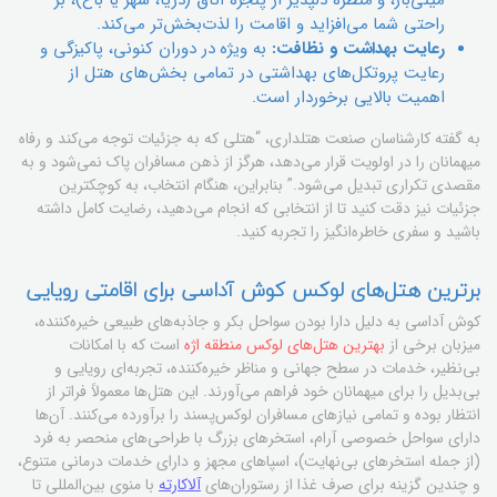
مینی‌بار، و منظره دلپذیر از پنجره اتاق (دریا، شهر یا باغ)، بر
راحتی شما می‌افزاید و اقامت را لذت‌بخش‌تر می‌کند.
رعایت بهداشت و نظافت:
به ویژه در دوران کنونی، پاکیزگی و
رعایت پروتکل‌های بهداشتی در تمامی بخش‌های هتل از
اهمیت بالایی برخوردار است.
به گفته کارشناسان صنعت هتلداری، “هتلی که به جزئیات توجه می‌کند و رفاه
میهمانان را در اولویت قرار می‌دهد، هرگز از ذهن مسافران پاک نمی‌شود و به
مقصدی تکراری تبدیل می‌شود.” بنابراین، هنگام انتخاب، به کوچکترین
جزئیات نیز دقت کنید تا از انتخابی که انجام می‌دهید، رضایت کامل داشته
باشید و سفری خاطره‌انگیز را تجربه کنید.
برترین هتل‌های لوکس کوش آداسی برای اقامتی رویایی
کوش آداسی به دلیل دارا بودن سواحل بکر و جاذبه‌های طبیعی خیره‌کننده،
میزبان برخی از
بهترین هتل‌های لوکس منطقه اژه
است که با امکانات
بی‌نظیر، خدمات در سطح جهانی و مناظر خیره‌کننده، تجربه‌ای رویایی و
بی‌بدیل را برای میهمانان خود فراهم می‌آورند. این هتل‌ها معمولاً فراتر از
انتظار بوده و تمامی نیازهای مسافران لوکس‌پسند را برآورده می‌کنند. آن‌ها
دارای سواحل خصوصی آرام، استخرهای بزرگ با طراحی‌های منحصر به فرد
(از جمله استخرهای بی‌نهایت)، اسپا‌های مجهز و دارای خدمات درمانی متنوع،
و چندین گزینه برای صرف غذا از رستوران‌های
آلاکارته
با منوی بین‌المللی تا