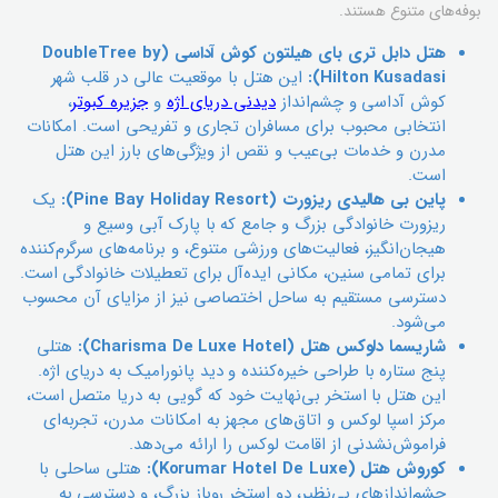
بوفه‌های متنوع هستند.
هتل دابل تری بای هیلتون کوش آداسی (DoubleTree by
Hilton Kusadasi):
این هتل با موقعیت عالی در قلب شهر
کوش آداسی و چشم‌انداز
دیدنی دریای اژه
و
جزیره کبوتر
،
انتخابی محبوب برای مسافران تجاری و تفریحی است. امکانات
مدرن و خدمات بی‌عیب و نقص از ویژگی‌های بارز این هتل
است.
پاین بی هالیدی ریزورت (Pine Bay Holiday Resort):
یک
ریزورت خانوادگی بزرگ و جامع که با پارک آبی وسیع و
هیجان‌انگیز، فعالیت‌های ورزشی متنوع، و برنامه‌های سرگرم‌کننده
برای تمامی سنین، مکانی ایده‌آل برای تعطیلات خانوادگی است.
دسترسی مستقیم به ساحل اختصاصی نیز از مزایای آن محسوب
می‌شود.
شاریسما دلوکس هتل (Charisma De Luxe Hotel):
هتلی
پنج ستاره با طراحی خیره‌کننده و دید پانورامیک به دریای اژه.
این هتل با استخر بی‌نهایت خود که گویی به دریا متصل است،
مرکز اسپا لوکس و اتاق‌های مجهز به امکانات مدرن، تجربه‌ای
فراموش‌نشدنی از اقامت لوکس را ارائه می‌دهد.
کوروش هتل (Korumar Hotel De Luxe):
هتلی ساحلی با
چشم‌اندازهای بی‌نظیر، دو استخر روباز بزرگ، و دسترسی به