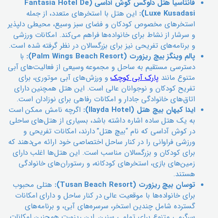
فانتاسیا هتل دلوکس کوش آداسی (Fantasia Hotel De
Luxe Kusadasi):
این هتل با استخرهای متعدد، از جمله
استخرهای مخصوص کودکان و فضای سبز وسیع، محیطی دلپذیر
و سرشار از نشاط برای خانواده‌ها فراهم می‌کند. امکانات ورزشی
و برنامه‌های تفریحی نیز برای بزرگسالان در نظر گرفته شده است.
پالم وینگز بیچ ریزورت (Palm Wings Beach Resort):
با
دسترسی مستقیم به ساحل و مجموعه وسیعی از فعالیت‌های آبی
متنوع مانند
پارک آبی کوچک
و ورزش‌های آبی موتوری، برای
تفریح کودکان و نوجوانان عالی است. این هتل همچنین دارای
اتاق‌های خانوادگی جادار و امکانات رفاهی برای نوزادان است.
ایدا کیهان بیچ هتل (Ilayda Hotel):
اگرچه نامش ممکن است
به یک هتل ساده اشاره داشته باشد، بسیاری از هتل‌های ساحلی
در کوش آداسی که نام “بیچ هتل” دارند، امکانات تفریحی و
ورزشی فراوانی را در کنار ساحل اختصاصی خود ارائه می‌دهند که
برای کودکان و بزرگسالان مناسب است. این هتل‌ها اغلب دارای
زمین‌های بازی، استخرهای کودکانه، و رستوران‌های خانوادگی
هستند.
توسان بیچ ریزورت (Tusan Beach Resort):
هتلی محبوب
برای خانواده‌ها با موقعیت عالی در کنار ساحل و دارای امکانات
گسترده شامل چندین استخر، سرسره‌های آبی، و برنامه‌های
سرگرمی متنوع برای تمامی سنین. این ریزورت همچنین امکانات