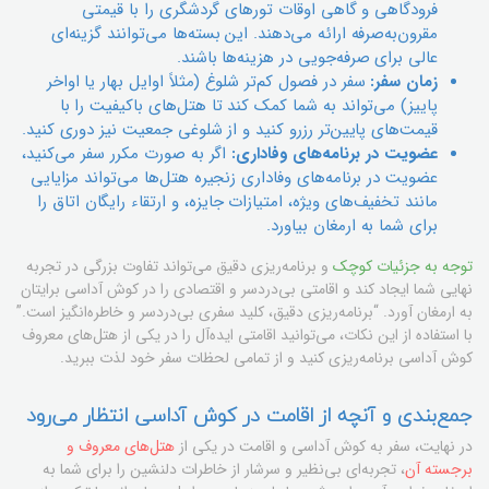
فرودگاهی و گاهی اوقات تورهای گردشگری را با قیمتی
مقرون‌به‌صرفه ارائه می‌دهند. این بسته‌ها می‌توانند گزینه‌ای
عالی برای صرفه‌جویی در هزینه‌ها باشند.
زمان سفر:
سفر در فصول کم‌تر شلوغ (مثلاً اوایل بهار یا اواخر
پاییز) می‌تواند به شما کمک کند تا هتل‌های باکیفیت را با
قیمت‌های پایین‌تر رزرو کنید و از شلوغی جمعیت نیز دوری کنید.
عضویت در برنامه‌های وفاداری:
اگر به صورت مکرر سفر می‌کنید،
عضویت در برنامه‌های وفاداری زنجیره هتل‌ها می‌تواند مزایایی
مانند تخفیف‌های ویژه، امتیازات جایزه، و ارتقاء رایگان اتاق را
برای شما به ارمغان بیاورد.
توجه به جزئیات کوچک
و برنامه‌ریزی دقیق می‌تواند تفاوت بزرگی در تجربه
نهایی شما ایجاد کند و اقامتی بی‌دردسر و اقتصادی را در کوش آداسی برایتان
به ارمغان آورد. “برنامه‌ریزی دقیق، کلید سفری بی‌دردسر و خاطره‌انگیز است.”
با استفاده از این نکات، می‌توانید اقامتی ایده‌آل را در یکی از هتل‌های معروف
کوش آداسی برنامه‌ریزی کنید و از تمامی لحظات سفر خود لذت ببرید.
جمع‌بندی و آنچه از اقامت در کوش آداسی انتظار می‌رود
در نهایت، سفر به کوش آداسی و اقامت در یکی از
هتل‌های معروف و
برجسته آن
، تجربه‌ای بی‌نظیر و سرشار از خاطرات دلنشین را برای شما به