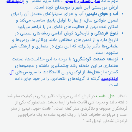
مهم مانند
شهر باستانی اِفِسوس
، خانه مریم مقدس و
پاموک‌کاله
،
ارزش توریستی این شهر را دوچندان کرده است.
آب و هوای دلپذیر:
آب و هوای مدیترانه‌ای معتدل آن را برای
فصول طولانی سال، از بهار تا اوایل پاییز، مناسب می‌کند و
امکان لذت بردن از فعالیت‌های فضای باز را فراهم می‌آورد.
تنوع فرهنگی و تاریخی:
کوش آداسی ریشه‌های عمیقی در
تاریخ دارد و از تمدن‌های مختلفی مانند یونانی‌ها، رومی‌ها و
عثمانی‌ها تأثیر پذیرفته که این تنوع در معماری و فرهنگ شهر
مشهود است.
توسعه صنعت گردشگری:
با توجه به این جذابیت‌ها، صنعت
هتلداری در این منطقه رشد چشمگیری داشته و مجموعه‌ای
گسترده از هتل‌ها، از لوکس‌ترین اقامتگاه‌ها با سرویس‌های
آل
اینکلوسیو
گرفته تا گزینه‌های اقتصادی، را در خود جای داده
است.
انتخاب
هتل مناسب
در کوش آداسی می‌تواند تاثیر زیادی بر کیفیت سفر شما
داشته باشد و تجربه کلی اقامت شما را ارتقا بخشد. همانطور که یکی از
گردشگران معروف و بلاگرهای سفر گفته است: “اقامت خوب، نیمی از سفر
است و می‌تواند خاطرات شما را از یک تجربه ساده به یک ماجراجویی
فراموش‌نشدنی تبدیل کند.”