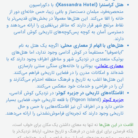
هتل کراسندرا (Kassandra Hotel):
با دکوراسیون
منحصربه‌فرد، مبلمان دست‌ساز و باغی زیبا، حس خانه‌ای دور از
خانه را القا می‌کند. این هتل‌ها معمولاً در بخش‌های قدیمی‌تر یا
نقاط مرتفع شهر قرار دارند که مناظر بی‌نظیری را ارائه می‌دهند و
دسترسی آسان به کوچه پس‌کوچه‌های تاریخی کوش آداسی
دارند.
هتل‌های با الهام از معماری محلی:
اگرچه یک هتل به نام
“ایاصوفیا” مستقیماً در کوش آداسی وجود ندارد، اما هتل‌های
بوتیک متعددی در نزدیکی شهر و مناطق اطراف وجود دارند که با
معماری عثمانی
، یونانی یا خانه‌های سنگی سنتی بازسازی
شده‌اند و امکانات مدرن را در فضایی تاریخی فراهم می‌کنند.
این هتل‌ها اغلب به تاریخ و فرهنگ منطقه احترام می‌گذارند و
آن را در طراحی و خدمات خود منعکس می‌کنند.
اقامتگاه‌های تاریخی در جزیره کبوتر:
در نزدیکی کوش آداسی،
جزیره کبوتر
(Pigeon Island) با قلعه تاریخی خود، فضایی بسیار
خاص دارد و در اطراف آن نیز اقامتگاه‌هایی با حس و حال
تاریخی وجود دارند که تجربه‌ای فراموش‌نشدنی را ارائه می‌دهند.
اقامت در این هتل‌ها
نه تنها به معنای داشتن یک مکان برای خواب است،
بلکه فرصتی برای غرق شدن در فرهنگ و تاریخ محلی، ارتباط نزدیک‌تر با
مردم بومی و تجربه جنبه‌های اصیل‌تر سفر فراهم می‌آورد. همانطور که