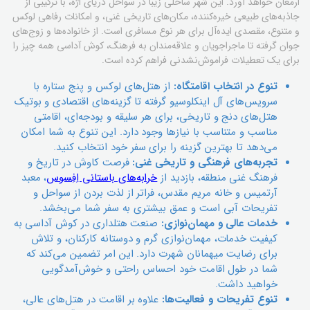
ارمغان خواهد آورد. این شهر ساحلی زیبا در سواحل دریای اژه، با ترکیبی از
جاذبه‌های طبیعی خیره‌کننده، مکان‌های تاریخی غنی، و امکانات رفاهی لوکس
و متنوع، مقصدی ایده‌آل برای هر نوع مسافری است. از خانواده‌ها و زوج‌های
جوان گرفته تا ماجراجویان و علاقه‌مندان به فرهنگ، کوش آداسی همه چیز را
برای یک تعطیلات فراموش‌نشدنی فراهم کرده است.
تنوع در انتخاب اقامتگاه:
از هتل‌های لوکس و پنج ستاره با
سرویس‌های آل اینکلوسیو گرفته تا گزینه‌های اقتصادی و بوتیک
هتل‌های دنج و تاریخی، برای هر سلیقه و بودجه‌ای، اقامتی
مناسب و متناسب با نیازها وجود دارد. این تنوع به شما امکان
می‌دهد تا بهترین گزینه را برای سفر خود انتخاب کنید.
تجربه‌های فرهنگی و تاریخی غنی:
فرصت کاوش در تاریخ و
فرهنگ غنی منطقه، بازدید از
خرابه‌های باستانی اِفِسوس
، معبد
آرتمیس و خانه مریم مقدس، فراتر از لذت بردن از سواحل و
تفریحات آبی است و عمق بیشتری به سفر شما می‌بخشد.
خدمات عالی و مهمان‌نوازی:
صنعت هتلداری در کوش آداسی به
کیفیت خدمات، مهمان‌نوازی گرم و دوستانه کارکنان، و تلاش
برای رضایت میهمانان شهرت دارد. این امر تضمین می‌کند که
شما در طول اقامت خود احساس راحتی و خوش‌آمدگویی
خواهید داشت.
تنوع تفریحات و فعالیت‌ها:
علاوه بر اقامت در هتل‌های عالی،