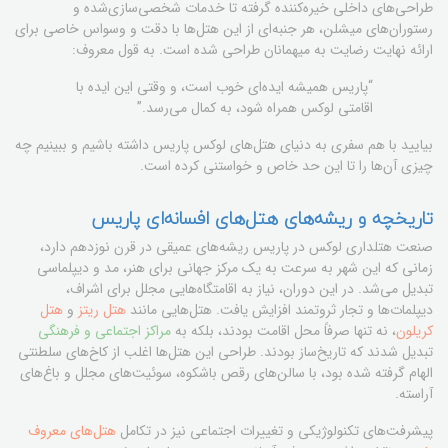
طراحی‌های داخلی خیره‌کننده گرفته تا خدمات شخصی‌سازی‌شده و
رستوران‌های میشلن، هر جنبه‌ای از این هتل‌ها با دقت و وسواس خاصی برای
ارائه نهایت رضایت به میهمانان طراحی شده است. به قول معروف:
“پاریس همیشه ایده‌ای خوب است، و وقتی این ایده با
اقامتی لوکس همراه شود، به کمال می‌رسد.”
بیایید با هم سفری به دنیای هتل‌های لوکس پاریس داشته باشیم و ببینیم چه
چیزی آن‌ها را تا این حد خاص و خواستنی کرده است.
تاریخچه و ریشه‌های هتل‌های افسانه‌ای پاریس
صنعت هتلداری لوکس در پاریس ریشه‌های عمیقی در قرن نوزدهم دارد،
زمانی که این شهر به سرعت به یک مرکز جهانی برای هنر، مد و دیپلماسی
تبدیل می‌شد. در این دوران، نیاز به اقامتگاه‌هایی مجلل برای اشراف،
دیپلمات‌ها و تجار ثروتمند افزایش یافت. هتل‌هایی مانند
هتل ریتز
و
هتل
کریلون
، نه تنها صرفاً محل اقامت بودند، بلکه به
مراکز اجتماعی و فرهنگی
تبدیل شدند که تاریخ‌ساز بودند. طراحی این هتل‌ها اغلب از کاخ‌های سلطنتی
الهام گرفته شده بود، با سالن‌های رقص باشکوه، سوئیت‌های مجلل و باغ‌های
آراسته.
پیشرفت‌های تکنولوژیکی و تغییرات اجتماعی نیز در تکامل
هتل‌های معروف