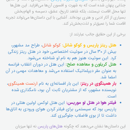
جذابی پنهان شده است که به شهرت و افسون آن‌ها می‌افزاید. این هتل‌ها
تنها محل اقامت نیستند، بلکه شاهد تاریخ، عشق، دسیسه و الهام‌بخش
بسیاری از آثار ادبی و هنری بوده‌اند. آشنایی با این داستان‌ها می‌تواند تجربه
اقامت شما را عمیق‌تر و لذت‌بخش‌تر کند.
برخی از این حقایق جالب عبارتند از:
هتل ریتز پاریس و کوکو شانل:
کوکو شانل
، طراح مد مشهور،
بیش از ۳۰ سال در سوئیت اختصاصی خود در هتل ریتز زندگی
کرد. این سوئیت هنوز هم به نام او شناخته می‌شود.
هتل کریلون و معاهده صلح:
این هتل در دوران انقلاب فرانسه
به عنوان مقر دیپلماتیک استفاده می‌شد و معاهدات مهمی در آن
امضا شد.
بار همینگوی در ریتز:
این بار افسانه‌ای به نام
ارنست همینگوی
،
نویسنده مشهور، که از مشتریان ثابت آن بود، نامگذاری شده
است.
فیلتر هوا در هتل لو موریس:
این هتل لوکس اولین هتلی در
پاریس بود که سیستمی برای فیلتر کردن هوای ورودی به اتاق‌ها
داشت تا از بوی فاضلاب جلوگیری کند.
این داستان‌ها نشان می‌دهند که چگونه
هتل‌های پاریس
نه تنها میزبان