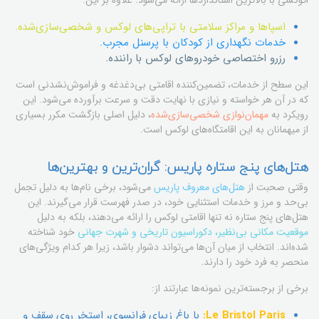
اتوکشی با بالاترین استانداردها ارائه می‌شود. علاوه بر این:
اسپاها و مراکز سلامتی با تراپی‌های لوکس و شخصی‌سازی‌شده.
خدمات نگهداری از کودکان با پرسنل مجرب.
رزرو اختصاصی خودروهای لوکس با راننده.
این سطح از خدمات، تضمین‌کننده اقامتی بی‌دغدغه و فراموش‌نشدنی است
که در آن هر خواسته و نیازی با نهایت دقت و سرعت برآورده می‌شود. این
رویکرد به
مهمان‌نوازی شخصی‌سازی‌شده
، دلیل اصلی بازگشت مکرر بسیاری
از میهمانان به این اقامتگاه‌های لوکس است.
هتل‌های پنج ستاره پاریس: گران‌ترین و بهترین‌ها
وقتی صحبت از
هتل‌های معروف پاریس
می‌شود، برخی نام‌ها به دلیل تجمل
بی‌حد و مرز و خدمات استثنایی خود، در صدر فهرست قرار می‌گیرند. این
هتل‌های پنج ستاره نه تنها اقامتی لوکس را ارائه می‌دهند، بلکه به دلیل
موقعیت مکانی بی‌نظیر، دکوراسیون تاریخی و شهرت جهانی
خود شناخته
شده‌اند. انتخاب از میان آن‌ها می‌تواند دشوار باشد، زیرا هر کدام ویژگی‌های
منحصر به فرد خود را دارند.
برخی از برجسته‌ترین نمونه‌ها عبارتند از:
Le Bristol Paris:
با باغ زیبای فرانسوی، استخر روی سقف و