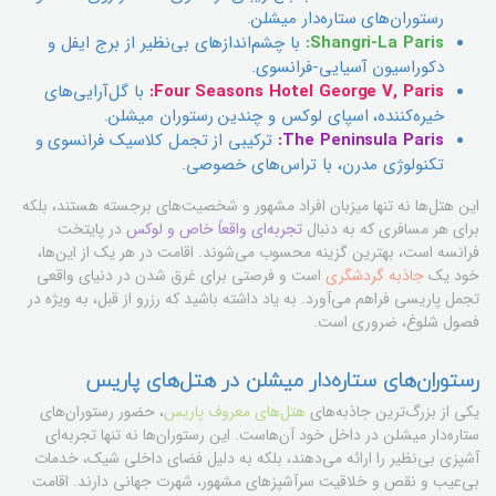
رستوران‌های ستاره‌دار میشلن.
Shangri-La Paris:
با چشم‌اندازهای بی‌نظیر از برج ایفل و
دکوراسیون آسیایی-فرانسوی.
Four Seasons Hotel George V, Paris:
با گل‌آرایی‌های
خیره‌کننده، اسپای لوکس و چندین رستوران میشلن.
The Peninsula Paris:
ترکیبی از تجمل کلاسیک فرانسوی و
تکنولوژی مدرن، با تراس‌های خصوصی.
این هتل‌ها نه تنها میزبان افراد مشهور و شخصیت‌های برجسته هستند، بلکه
برای هر مسافری که به دنبال
تجربه‌ای واقعاً خاص و لوکس
در پایتخت
فرانسه است، بهترین گزینه محسوب می‌شوند. اقامت در هر یک از این‌ها،
خود یک
جاذبه گردشگری
است و فرصتی برای غرق شدن در دنیای واقعی
تجمل پاریسی فراهم می‌آورد. به یاد داشته باشید که رزرو از قبل، به ویژه در
فصول شلوغ، ضروری است.
رستوران‌های ستاره‌دار میشلن در هتل‌های پاریس
یکی از بزرگ‌ترین جاذبه‌های
هتل‌های معروف پاریس
، حضور رستوران‌های
ستاره‌دار میشلن در داخل خود آن‌هاست. این رستوران‌ها نه تنها تجربه‌ای
آشپزی بی‌نظیر را ارائه می‌دهند، بلکه به دلیل فضای داخلی شیک، خدمات
بی‌عیب و نقص و خلاقیت سرآشپزهای مشهور، شهرت جهانی دارند. اقامت