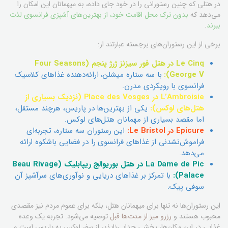
در هتلی که چنین رستورانی را در خود جای داده، به میهمانان این امکان را
می‌دهد که
بدون ترک محل اقامت خود، از بهترین‌های آشپزی فرانسوی لذت
ببرند
.
برخی از این رستوران‌های برجسته عبارتند از:
Le Cinq در هتل فور سیزنز ژرژ پنجم (Four Seasons
George V):
با سه ستاره میشلن، ارائه‌دهنده غذاهای کلاسیک
فرانسوی با رویکردی مدرن.
L’Ambroisie در Place des Vosges (نزدیک بسیاری از
هتل‌های لوکس):
یکی از بهترین‌ها در پاریس، هرچند مستقل،
اما مقصد بسیاری از مهمانان هتل‌های لوکس.
Epicure در Le Bristol:
این رستوران سه ستاره، تجربه‌ای
فراموش‌نشدنی از غذاهای فرانسوی را در فضایی باشکوه ارائه
می‌دهد.
La Dame de Pic در هتل بوریوالج ریپابلیک (Beau Rivage
Palace):
با تمرکز بر غذاهای دریایی و نوآوری‌های سرآشپز آن
سوفی پیک.
این رستوران‌ها نه تنها برای میهمانان هتل، بلکه برای عموم مردم نیز مقصدی
محبوب هستند و
رزرو میز از مدت‌ها قبل
توصیه می‌شود. تجربه یک وعده
غذایی در این مکان‌ها، بخشی جدایی‌ناپذیر از سفر لوکس به پاریس است و