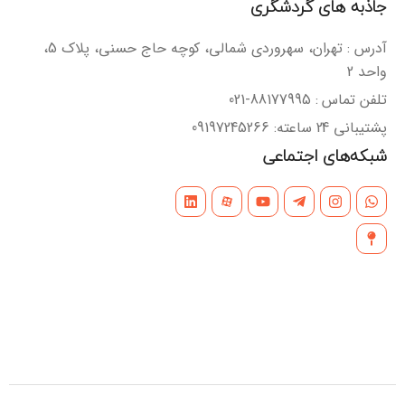
جاذبه های گردشگری
آدرس : تهران، سهروردی شمالی، کوچه حاج حسنی، پلاک 5،
واحد 2
تلفن تماس : 88177995-021
پشتیبانی 24 ساعته: 09197245266
شبکه‌های اجتماعی