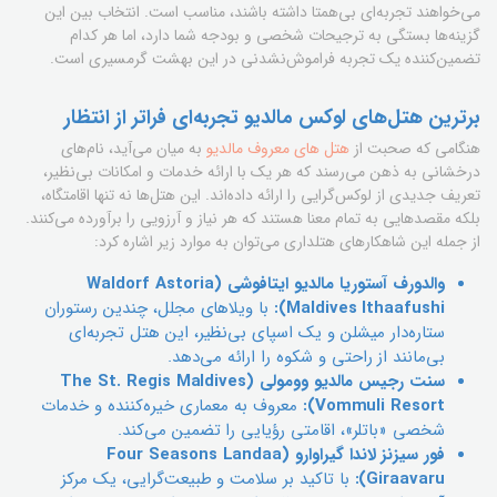
می‌خواهند تجربه‌ای بی‌همتا داشته باشند، مناسب است. انتخاب بین این
گزینه‌ها بستگی به ترجیحات شخصی و بودجه شما دارد، اما هر کدام
تضمین‌کننده یک تجربه فراموش‌نشدنی در این بهشت گرمسیری است.
برترین هتل‌های لوکس مالدیو تجربه‌ای فراتر از انتظار
هنگامی که صحبت از
هتل های معروف مالدیو
به میان می‌آید، نام‌های
درخشانی به ذهن می‌رسند که هر یک با ارائه خدمات و امکانات بی‌نظیر،
تعریف جدیدی از لوکس‌گرایی را ارائه داده‌اند. این هتل‌ها نه تنها اقامتگاه،
بلکه مقصدهایی به تمام معنا هستند که هر نیاز و آرزویی را برآورده می‌کنند.
از جمله این شاهکارهای هتلداری می‌توان به موارد زیر اشاره کرد:
والدورف آستوریا مالدیو ایتافوشی (Waldorf Astoria
Maldives Ithaafushi):
با ویلاهای مجلل، چندین رستوران
ستاره‌دار میشلن و یک اسپای بی‌نظیر، این هتل تجربه‌ای
بی‌مانند از راحتی و شکوه را ارائه می‌دهد.
سنت رجیس مالدیو وومولی (The St. Regis Maldives
Vommuli Resort):
معروف به معماری خیره‌کننده و خدمات
شخصی «باتلر»، اقامتی رؤیایی را تضمین می‌کند.
فور سیزنز لاندا گیراوارو (Four Seasons Landaa
Giraavaru):
با تاکید بر سلامت و طبیعت‌گرایی، یک مرکز