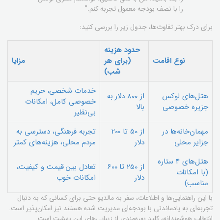
را با نصف بودجه معمول تجربه کنم.”
برای درک بهتر تفاوت‌ها، جدول زیر را بررسی کنید:
حدود هزینه
نوع اقامت
(برای هر
مزایا
شب)
خدمات شخصی، حریم
هتل‌های لوکس
از 800 دلار به
خصوصی کامل، امکانات
جزیره خصوصی
بالا
بی‌نظیر
مهمان‌خانه‌ها در
از 50 تا 200
تجربه فرهنگی، دسترسی به
جزایر محلی
دلار
مردم محلی، هزینه‌های کمتر
هتل‌های 4 ستاره
از 250 تا 600
تعادل بین قیمت و کیفیت،
(با امکانات
دلار
امکانات خوب
مناسب)
با این راهنمایی‌ها و اطلاعات، سفر به مالدیو حتی برای کسانی که به دنبال
تجربه‌ای به یادماندنی با بودجه‌ای مدیریت شده هستند نیز امکان‌پذیر است.
انتخاب هوشمندانه، کلید بهره‌مندی از زیبایی‌های این بهشت است.