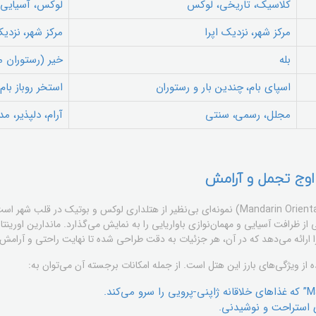
کلاسیک، تاریخی، لوکس
لوکس، آسیایی
مرکز شهر، نزدیک اپرا
مرکز شهر، نزدیک
بله
خیر (رستوران م
اسپای بام، چندین بار و رستوران
استخر روباز با
مجلل، رسمی، سنتی
آرام، دلپذیر، م
 اوج تجمل و آرامش
ماندارین اورینتال مونیخ (Mandarin Oriental Munich) نمونه‌ای بی‌نظیر از هتلداری لوکس و بو
رائه می‌دهد که در آن، هر جزئیات به دقت طراحی شده تا نهایت راحتی و آرامش را
 ویژگی‌های بارز این هتل است. از جمله امکانات برجسته آن می‌توان به:
 استراحت و نوشیدنی.