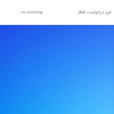
فرم درخواست قطار
021-88177995