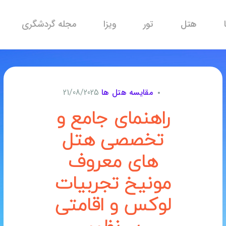
هتل
تور
ویزا
مجله گردشگری
مقایسه هتل ها
21/08/2025
راهنمای جامع و
تخصصی هتل
های معروف
مونیخ تجربیات
لوکس و اقامتی