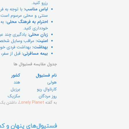
رزرو کنید.
لباس مناسب:
با توجه به فر
سنتی و محلی مرسوم است.
احترام به فرهنگ محلی:
به 
خودداری کنید.
زبان محلی:
یادگیری چند عبا
امنیت:
مراقب وسایل شخصی خ
بهداشت:
بهداشت فردی خود ر
بیمه مسافرتی:
قبل از سفر، 
جدول مقایسه فستیوال ها
نام فستیوال
کشور
هولی
هند
کارناوال ریو
برزیل
روز مردگان
مکزیک
به گفته
Lonely Planet
، داشتن یک ب
فستیوال‌های پنهان و کم