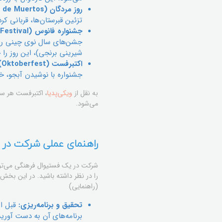
روز مردگان (Día de Muertos) – مکزیک:
تزئین قبرستان‌ها، قربانی کر
جشنواره فانوس (Lantern Festival) – چین:
جشن‌های سال نوی چینی را ن
شیرینی برنجی)، این روز را 
اکتبرفست (Oktoberfest) – آلمان:
جشنواره با نوشیدن آبجو، خ
به نقل از
ویکی‌پدیا
، اکتبرفست هر سا
می‌شود.
راهنمای عملی شرکت در 
شرکت در یک فستیوال فرهنگی می‌تواند ت
را در نظر داشته باشید. در این بخش
(راهنمایی)
تحقیق و برنامه‌ریزی:
قبل از
برنامه‌های آن به دست آورید