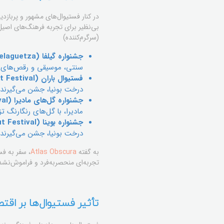
در کنار فستیوال‌های مشهور و پرباز
بی‌نظیر برای تجربه فرهنگ‌های اصیل 
(سرگرم‌کننده)
جشنواره گیلفا (Guelaguetza) – مکزیک:
سنتی، موسیقی و رقص‌های خ
فستیوال باران (Bunya Nut Festival) – استرالیا:
درخت بونیا، جشن می‌گیرند 
جشنواره گل‌های مادیرا (Madeira Flower Festival) – پرتغال:
مادیرا، با گل‌های رنگارنگ ت
جشنواره بوینا (Bunya Nut Festival) – استرالیا:
درخت بونیا، جشن می‌گیرند 
به گفته
Atlas Obscura
، سفر به فس
تجربه‌ای منحصربه‌فرد و فراموش‌نشد
تأثیر فستیوال‌ها بر ا