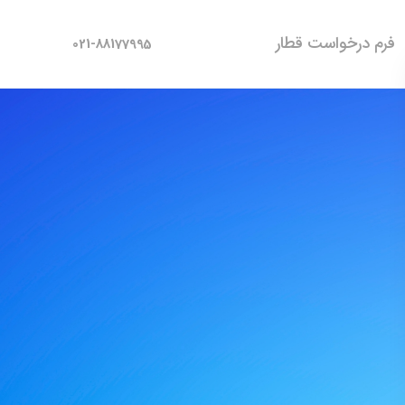
فرم درخواست قطار
021-88177995