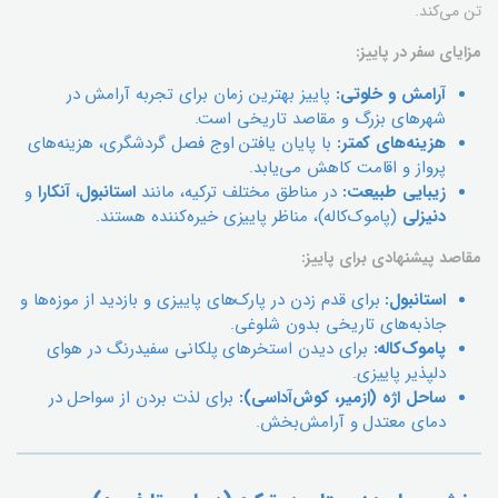
تن می‌کند.
مزایای سفر در پاییز:
آرامش و خلوتی:
پاییز بهترین زمان برای تجربه آرامش در
شهرهای بزرگ و مقاصد تاریخی است.
هزینه‌های کمتر:
با پایان یافتن اوج فصل گردشگری، هزینه‌های
پرواز و اقامت کاهش می‌یابد.
زیبایی طبیعت:
در مناطق مختلف ترکیه، مانند
استانبول
،
آنکارا
و
دنیزلی
(پاموک‌کاله)، مناظر پاییزی خیره‌کننده هستند.
مقاصد پیشنهادی برای پاییز:
استانبول:
برای قدم زدن در پارک‌های پاییزی و بازدید از موزه‌ها و
جاذبه‌های تاریخی بدون شلوغی.
پاموک‌کاله:
برای دیدن استخرهای پلکانی سفیدرنگ در هوای
دلپذیر پاییزی.
ساحل اژه (ازمیر، کوش‌آداسی):
برای لذت بردن از سواحل در
دمای معتدل و آرامش‌بخش.