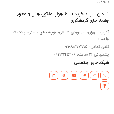
رزرو تور
آسمان سپید خرید بلیط هواپیما،تور، هتل و معرفی
جاذبه های گردشگری
آدرس : تهران، سهروردی شمالی، کوچه حاج حسنی، پلاک 5،
واحد 2
تلفن تماس : 88177995-021
پشتیبانی 24 ساعته: 09197245266
شبکه‌های اجتماعی