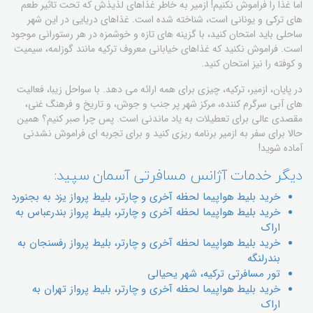
اما غذا را فراموش نکنیم! ازمیر به خاطر غذاهای لذیذش که تحت تاثیر طعم
های ترکی و یونانی است، شناخته شده است. غذاهای دریایی در این شهر
ساحلی باید امتحان کنید، با گزینه های تازه و خوشمزه در هر رستورانی موجود
است. فراموش نکنید که غذاهای خیابانی معروف ترکیه مانند گوزلمه، سیمیت
و کوفته را نیز امتحان کنید.
در پایان، ازمیر، ترکیه، چیزی برای همه ارائه می دهد. با سواحل زیبا، فعالیت
های آبی سرگرم کننده، مرکز شهر پر جنب و جوش، و تاریخ و فرهنگ غنی،
مقصدی عالی برای تعطیلات به یاد ماندنی است. پس چرا صبر کنیم؟ همین
حالا برای سفر به ازمیر برنامه ریزی کنید و برای تجربه ای فراموش نشدنی
آماده شوید!
دیگر خدمات آژانس مسافرتی آسمان سپید:
خريد بليط هواپيما لحظه آخري و چارتر، بليط پرواز یزد به بجنورد
خريد بليط هواپيما لحظه آخري و چارتر، بليط پرواز بندرعباس به
اراک
خريد بليط هواپيما لحظه آخري و چارتر، بليط پرواز رفسنجان به
بندرلنگه
تور مسافرتی ترکیه، شهر یحیالی
خريد بليط هواپيما لحظه آخري و چارتر، بليط پرواز تهران به
اراک