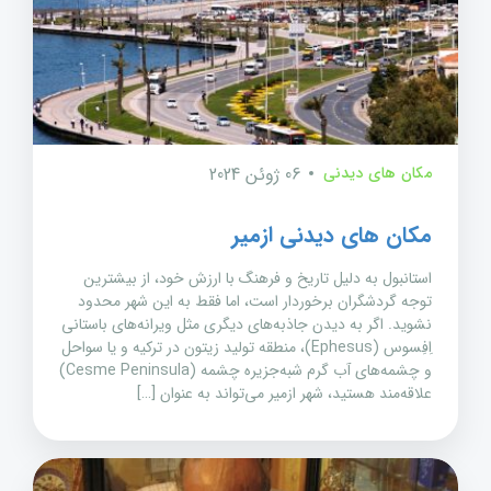
مکان های دیدنی
06 ژوئن 2024
مکان های دیدنی ازمیر
استانبول به دلیل تاریخ و فرهنگ با ارزش خود، از بیشترین
توجه گردشگران برخوردار است، اما فقط به این شهر محدود
نشوید. اگر به دیدن جاذبه‌های دیگری مثل ویرانه‌های باستانی
اِفِسوس (Ephesus)، منطقه تولید زیتون در ترکیه و یا سواحل
و چشمه‌های آب گرم شبه‌جزیره چشمه (Cesme Peninsula)
علاقه‌مند هستید، شهر ازمیر می‌تواند به عنوان […]