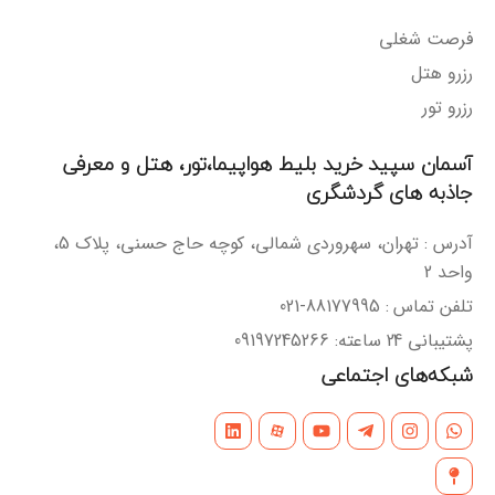
فرصت شغلی
رزرو هتل
رزرو تور
آسمان سپید خرید بلیط هواپیما،تور، هتل و معرفی
جاذبه های گردشگری
آدرس : تهران، سهروردی شمالی، کوچه حاج حسنی، پلاک 5،
واحد 2
تلفن تماس : 88177995-021
پشتیبانی 24 ساعته: 09197245266
شبکه‌های اجتماعی