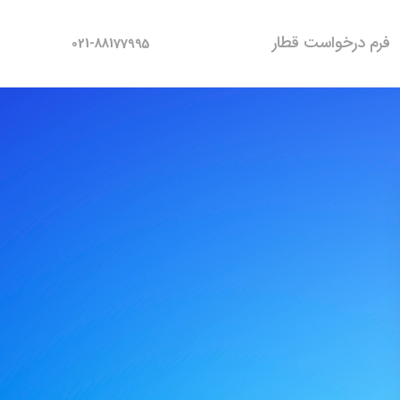
فرم درخواست قطار
021-88177995