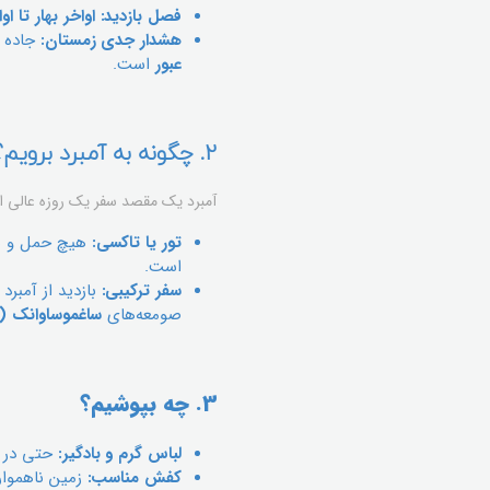
فصل بازدید:
اواخر بهار تا او
هشدار جدی زمستان:
جاده م
عبور
است.
2. چگونه به آمبرد برویم؟
آمبرد یک مقصد سفر یک روزه عالی از ایروان است (ح
تور یا تاکسی:
هیچ حمل و نقل
است.
سفر ترکیبی:
بازدید از آمبرد
صومعه‌های
ساغموساوانک (Saghmosavank)
3. چه بپوشیم؟
لباس گرم و بادگیر:
حتی در گر
کفش مناسب:
زمین ناهموار