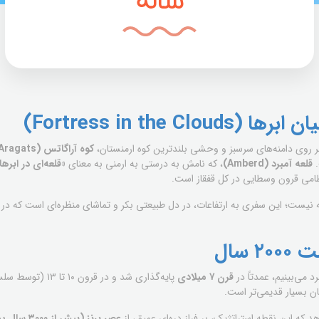
ساله
Fortress in the Cl)
کوه آراگاتس (Mount Aragats)
.
قلعه آمبرد (Amberd)
، که نامش به درستی به ارمنی به معنای
«قلعه‌ای در ابرها
نظامی قرون وسطایی در کل قفقاز است.
قلعه نیست؛ این سفری به ارتفاعات، در دل طبیعتی بکر و تماشای منظره‌ای است که در
 سال
د می‌بینیم، عمدتاً در
قرن ۷ میلادی
پایه‌گذاری شد و در ق
ان بسیار قدیمی‌تر است.
که این نقطه استراتژیک، بر فراز دره‌ای عمیق، از
عصر برنز (بیش از ۳۰۰۰ سال پیش)