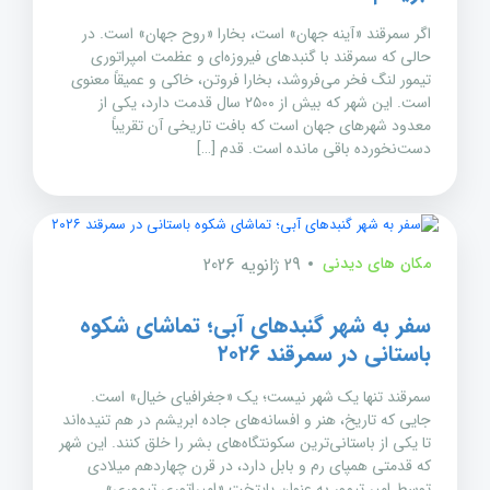
اگر سمرقند «آینه جهان» است، بخارا «روح جهان» است. در
حالی که سمرقند با گنبدهای فیروزه‌ای و عظمت امپراتوری
تیمور لنگ فخر می‌فروشد، بخارا فروتن، خاکی و عمیقاً معنوی
است. این شهر که بیش از ۲۵۰۰ سال قدمت دارد، یکی از
معدود شهرهای جهان است که بافت تاریخی آن تقریباً
دست‌نخورده باقی مانده است. قدم […]
مکان های دیدنی
29 ژانویه 2026
سفر به شهر گنبدهای آبی؛ تماشای شکوه
باستانی در سمرقند ۲۰۲۶
سمرقند تنها یک شهر نیست؛ یک «جغرافیای خیال» است.
جایی که تاریخ، هنر و افسانه‌های جاده ابریشم در هم تنیده‌اند
تا یکی از باستانی‌ترین سکونتگاه‌های بشر را خلق کنند. این شهر
که قدمتی همپای رم و بابل دارد، در قرن چهاردهم میلادی
توسط امیر تیمور به عنوان پایتخت «امپراتوری تیموری»