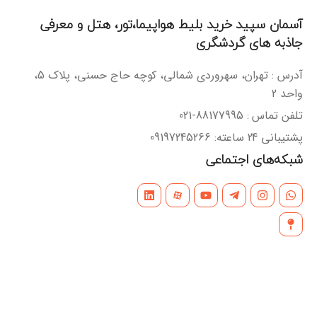
آسمان سپید خرید بلیط هواپیما،تور، هتل و معرفی
جاذبه های گردشگری
آدرس : تهران، سهروردی شمالی، کوچه حاج حسنی، پلاک 5،
واحد 2
تلفن تماس : 88177995-021
پشتیبانی 24 ساعته: 09197245266
شبکه‌های اجتماعی