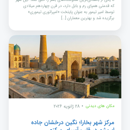
که قدمتی همپای رم و بابل دارد، در قرن چهاردهم میلادی
توسط امیر تیمور به عنوان پایتخت «امپراتوری تیموری»
برگزیده شد و بهترین معماران […]
مکان های دیدنی
28 ژانویه 2026
مرکز شهر بخارا؛ نگین درخشان جاده
ابریشم در قلب آسیای مرکزی