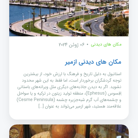
مکان های دیدنی
06 ژوئن 2024
مکان های دیدنی ازمیر
استانبول به دلیل تاریخ و فرهنگ با ارزش خود، از بیشترین
توجه گردشگران برخوردار است، اما فقط به این شهر محدود
نشوید. اگر به دیدن جاذبه‌های دیگری مثل ویرانه‌های باستانی
اِفِسوس (Ephesus)، منطقه تولید زیتون در ترکیه و یا سواحل
و چشمه‌های آب گرم شبه‌جزیره چشمه (Cesme Peninsula)
علاقه‌مند هستید، شهر ازمیر می‌تواند به عنوان […]