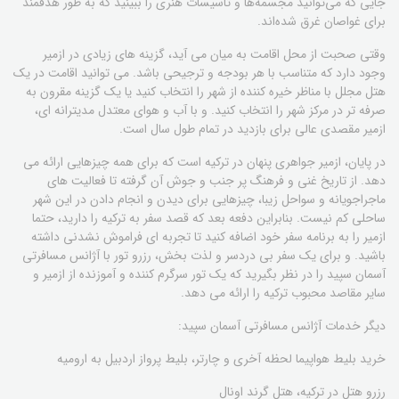
جایی که می‌توانید مجسمه‌ها و تاسیسات هنری را ببینید که به طور هدفمند
برای غواصان غرق شده‌اند.
وقتی صحبت از محل اقامت به میان می آید، گزینه های زیادی در ازمیر
وجود دارد که متناسب با هر بودجه و ترجیحی باشد. می توانید اقامت در یک
هتل مجلل با مناظر خیره کننده از شهر را انتخاب کنید یا یک گزینه مقرون به
صرفه تر در مرکز شهر را انتخاب کنید. و با آب و هوای معتدل مدیترانه ای،
ازمیر مقصدی عالی برای بازدید در تمام طول سال است.
در پایان، ازمیر جواهری پنهان در ترکیه است که برای همه چیزهایی ارائه می
دهد. از تاریخ غنی و فرهنگ پر جنب و جوش آن گرفته تا فعالیت های
ماجراجویانه و سواحل زیبا، چیزهایی برای دیدن و انجام دادن در این شهر
ساحلی کم نیست. بنابراین دفعه بعد که قصد سفر به ترکیه را دارید، حتما
ازمیر را به برنامه سفر خود اضافه کنید تا تجربه ای فراموش نشدنی داشته
باشید. و برای یک سفر بی دردسر و لذت بخش، رزرو تور با آژانس مسافرتی
آسمان سپید را در نظر بگیرید که یک تور سرگرم کننده و آموزنده از ازمیر و
سایر مقاصد محبوب ترکیه را ارائه می دهد.
دیگر خدمات آژانس مسافرتی آسمان سپید:
خريد بليط هواپيما لحظه آخري و چارتر، بليط پرواز اردبیل به ارومیه
رزرو هتل در ترکیه، هتل گرند اونال