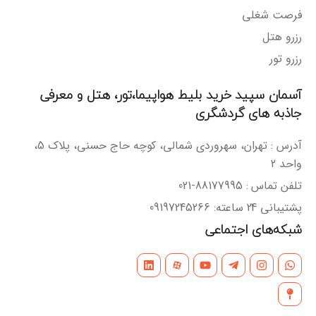
فرصت شغلی
رزرو هتل
رزرو تور
آسمان سپید خرید بلیط هواپیما،تور، هتل و معرفی
جاذبه های گردشگری
آدرس : تهران، سهروردی شمالی، کوچه حاج حسنی، پلاک 5،
واحد 2
تلفن تماس : 88177995-021
پشتیبانی 24 ساعته: 09197245266
شبکه‌های اجتماعی