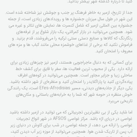
کنید تا درباره گذشته شهر بیشتر بدانید.
جدا از تاریخ، ازمیر به خاطر فرهنگ پر جنب و جوشش نیز شناخته شده است.
این شهر در طول سال میزبان جشنواره ها و رویدادهای زیادی است، از جمله
جشنواره بین المللی ازمیر که شامل کنسرت ها، نمایش های تئاتر و غیره می
شود. همچنین می‌توانید در بازار کمرالتی، یک بازار شلوغ پر از غرفه‌های
رنگارنگ که کالاها و صنایع دستی سنتی ترکیه را می‌فروشند، قدم بزنید. و
فراموش نکنید که برخی از غذاهای خوشمزه محلی مانند کباب ها و مزه های
معروف را امتحان کنید.
برای کسانی که به دنبال ماجراجویی هستند، ازمیر نیز چیزهای زیادی برای
ارائه دارد. یکی از محبوب ترین فعالیت ها، سفر با قایق برای کشف خط
ساحلی زیبا و جزایر مجاور است. همچنین می‌توانید در کوه‌های اطراف
پیاده‌گردی کنید یا پاراگلایدر را امتحان کنید و منظره‌ای از شهر داشته باشید.
یکی دیگر از جاذبه‌های دیدنی، مسیر Efes-Afrodisias است، یک رانندگی
خوش منظره در حومه شهر که شما را به خرابه‌های باستانی و مکان‌های
تاریخی می‌برد.
اما شاید یکی از بی نظیرترین تجربیاتی که می توانید در ازمیر داشته باشید
غواصی در دریای اژه باشد. مرکز غواصی AFSOS در شهر انواع تجربیات
غواصی را ارائه می دهد، از جمله غواصی در شب برای کاوش در دنیای زیر
آب پس از تاریک شدن هوا. همچنین می‌توانید از موزه زیر آب دیدن کنید،