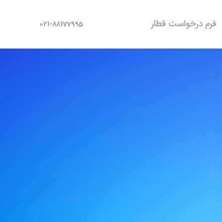
فرم درخواست قطار
021-88177995