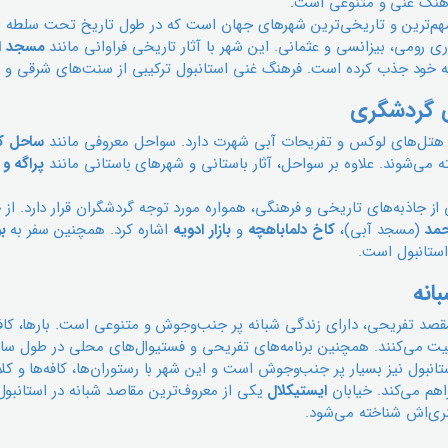
هنگ غنی و متنوعی است.
مهم‌ترین و تاریخی‌ترین شهرهای جهان است که در طول تاریخ تحت سلطه ام
ری رومی، بیزانسی و عثمانی. این شهر با آثار تاریخی فراوانی مانند
مسجد ا
 به خود جذب کرده است. فرهنگ غنی استانبول ترکیبی از سنت‌های شرقی و 
ی گردشگری
با، هتل‌های لوکس و تفریحات آبی شهرت دارد. سواحل معروفی مانند
ساحل کن
می‌شوند. علاوه بر سواحل، آثار باستانی و شهرهای باستانی مانند
پراگه و
ی از جاذبه‌های تاریخی و فرهنگی، همواره مورد توجه گردشگران قرار دارد. از
مد
(مسجد آبی)،
کاخ دلماباهچه
و
بازار ادویه
اشاره کرد. همچنین سفر به
ب
استانبول است.
انه
 مقصد تفریحی، دارای زندگی شبانه پر جنب‌وجوش و متنوعی است. بارها، کاف
لیت می‌کنند. همچنین برنامه‌های تفریحی و فستیوال‌های محلی در طول سال 
ستانبول نیز بسیار پر جنب‌وجوش است و این شهر با رستوران‌ها، کافه‌ها و ک
اهم می‌کند. خیابان
ایستیکلال
یکی از معروف‌ترین مقاصد شبانه در استانبول
ی‌اش شناخته می‌شود.