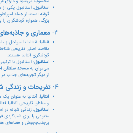
محسوب می‌شود و دارای فر
استانبول
: استانبول یکی از 
گرفته است، از جمله امپراطو
بزرگ
، همواره گردشگران را
3-
معماری و جاذبه‌ها
آنتالیا
: آنتالیا با سواحل زی
مقاصد اصلی تفریحی شناخته 
گردشگری آنتالیا هستند.
استانبول
: استانبول با ترکیب
می‌توان به
مسجد سلطان اح
از دیگر تجربه‌های جذاب در 
4-
تفریحات و زندگی شب
آنتالیا
: آنتالیا به عنوان یک
و مناطق تفریحی آنتالیا فعا
استانبول
: زندگی شبانه در ا
متنوعی را برای شب‌گردی فر
پرجنب‌وجوش و فضاهای هنر