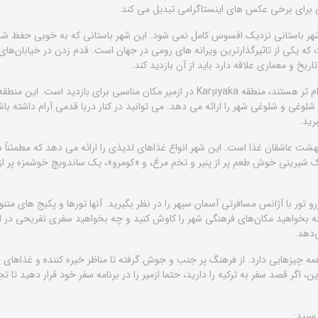
لی برای برخی عکس های اینستاگرامی تبدیل می کند.
 شهر باستانی نزدیک افسوس کامل نمی شود. این شهر باستانی که به خوبی حفظ ش
ست که یکی از تاثیرگذارترین ویرانه های رومی در جهان است. قدم زدن در خیابان‌
یخ و معماری علاقه دارد باید از آن بازدید کند.
برای کسانی که به دنبال تجربه ای آرام تر هستند، منطقه Karşiyaka در ازمیر مکان مناسبی
 شلوغی و شلوغی شهر را ارائه می دهد. می توانید در کنار دریا قدمی آرام داشته باش
رید.
ت ​​عاشقان غذا است. این شهر انواع غذاهای لذیذی را ارائه می دهد که مطمئناً ذ
 شیرینی خوش طعم پر از پنیر و تخم مرغ، و «کومرو»، یک ساندویچ خوشمزه پر از 
رزرو تور با آژانس مسافرتی آسمان سپهر را در نظر بگیرید. آنها تورها و پکیج های متن
بخواهید مکان‌های فرهنگی شهر را کاوش کنید و چه بخواهید سفری تفریحی در امت
‌دهد.
همه چیزهایی دارد. از فرهنگ پر جنب و جوش گرفته تا مناظر خیره کننده و غذاها
اگر قصد سفر به ترکیه را دارید، حتما ازمیر را در برنامه سفر خود قرار دهید تا ت
سپید: