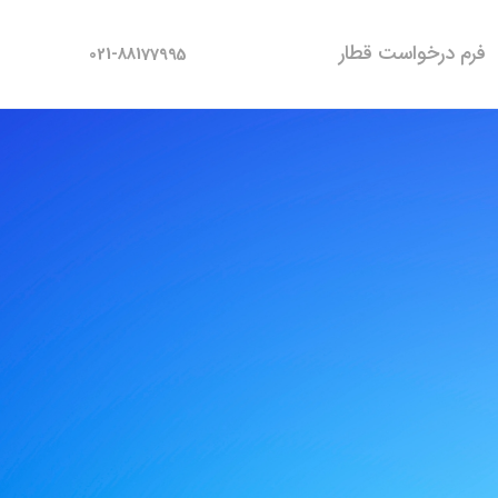
فرم درخواست قطار
021-88177995