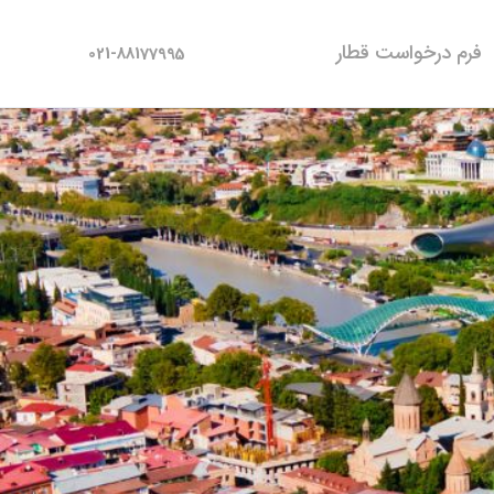
فرم درخواست قطار
021-88177995