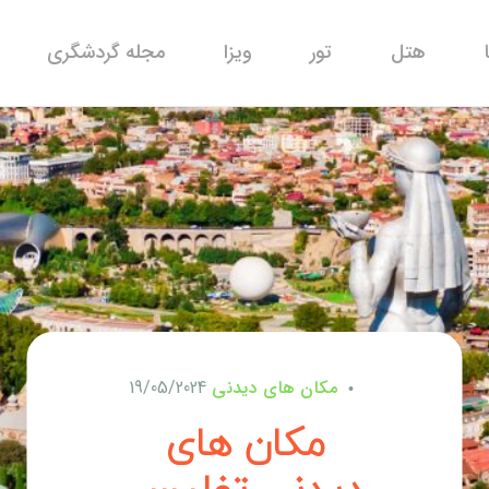
هتل
تور
ویزا
مجله گردشگری
مکان های دیدنی
19/05/2024
مکان های