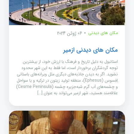
مکان های دیدنی
06 ژوئن 2024
مکان های دیدنی ازمیر
استانبول به دلیل تاریخ و فرهنگ با ارزش خود، از بیشترین
توجه گردشگران برخوردار است، اما فقط به این شهر محدود
نشوید. اگر به دیدن جاذبه‌های دیگری مثل ویرانه‌های باستانی
اِفِسوس (Ephesus)، منطقه تولید زیتون در ترکیه و یا سواحل
و چشمه‌های آب گرم شبه‌جزیره چشمه (Cesme Peninsula)
علاقه‌مند هستید، شهر ازمیر می‌تواند به عنوان […]