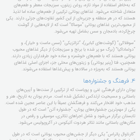
که به‌خاطر استفاده از مواد تازه، روغن زیتون، سبزیجات معطر و طعم‌های
متعادل شناخته می‌شود. غذاهای یونانی ترکیبی از طعم‌های ساده اما لذیذ
هستند که در هر منطقه و جزیره‌ای از این کشور تفاوت‌های جزئی دارند. یکی
از محبوب‌ترین غذاهای یونانی “موساکا” است که از لایه‌هایی از گوشت
چرخ‌کرده، بادمجان و سس بشامل تهیه می‌شود.
“سوفلاکی” (گوشت‌های کبابی)، “تزاتزیکی” (سس ماست و خیار)، و
“دولماداکیا” (برگ مو پر شده با برنج و سبزیجات) از دیگر غذاهای محبوب
یونانی هستند که با طعم‌های خوشمزه و ساده خود طرفداران زیادی دارند.
همچنین، فتا (پنیر یونانی) و زیتون‌های محلی جزء اجزای اصلی غذاهای
یونانی هستند که به‌ویژه در سالادها و پیش‌غذاها استفاده می‌شوند.
۴. فرهنگ و جشنواره‌ها
یونان دارای فرهنگی غنی و پویاست که از ترکیبی از سنت‌ها و آیین‌های
باستانی و مسیحیت ارتدکس تشکیل شده است. مردم یونان به تاریخ، هنر و
مذهب خود افتخار می‌کنند و فرهنگشان عمیقاً با این عناصر عجین شده است.
یکی از مهم‌ترین جشنواره‌های یونان، “جشنواره آتن” است که در طول
تابستان برگزار می‌شود و شامل اجراهای تئاتری، موسیقی و رقص در
مکان‌های باستانی مانند تئاتر هردوت آتیکوس در آکروپولیس می‌شود.
“کارناوال پاتراس” یکی دیگر از جشن‌های محبوب یونانی است که در طول