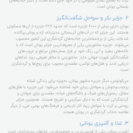
کرت که بقایای تمدن مینوسی را در خود جای داده است، از دیگر جاذبه‌های
باستانی یونان است.
۲. جزایر بکر و سواحل شگفت‌انگیز
یونان دارای بیش از ۶۰۰۰ جزیره است که حدود ۲۲۷ جزیره از آن‌ها مسکونی
هستند. این جزایر که در آب‌های کریستالی مدیترانه، اژه و یونان پراکنده
شده‌اند، یکی از برجسته‌ترین جاذبه‌های گردشگری این کشور محسوب
می‌شوند. جزیره سانتورینی یکی از معروف‌ترین جزایر یونان است که با
خانه‌های سفید و آبی رنگ خود بر فراز صخره‌های مرتفع و غروب‌های
شگفت‌انگیز شهرت جهانی دارد. سانتورینی با مناظر طبیعی زیبا، غذاهای
دریایی لذیذ و هتل‌های لوکس، مقصدی محبوب برای زوج‌ها و گردشگران
است.
می‌کونوس، دیگر جزیره مشهور یونان، به‌ویژه برای زندگی شبانه
پرجنب‌وجوش و سواحل زیبای خود شناخته می‌شود. این جزیره با هتل‌های
مجلل، رستوران‌های شیک و باشگاه‌های شبانه، مقصدی برای جوانان و
گردشگرانی است که به دنبال سرگرمی و تفریح هستند. همچنین جزایر
رودس و کرت با سواحل زیبا، آثار تاریخی و فرهنگ‌های بومی غنی، از دیگر
مقاصد جذاب گردشگری در یونان هستند.
۳. غذا و آشپزی یونانی
آشپزی یونانی یکی از قدیمی‌ترین و خوشمزه‌ترین غذاهای مدیترانه‌ای است