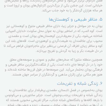
فصل کارناوال برگزار می‌شود و شامل مراسم‌های رنگارنگ، رژه‌ها و نمایش‌های
خیابانی است. این جشن یکی از بزرگ‌ترین کارناوال‌های یونان و اروپا است و
هر ساله هزاران گردشگر را به خود جذب می‌کند.
۵. مناظر طبیعی و کوهستان‌ها
یونان به جز سواحل و جزایر زیبا، دارای مناظر طبیعی متنوع و کوهستانی نیز
است. کوه المپ، که در اساطیر یونان به عنوان محل سکونت خدایان المپیایی
شناخته می‌شود، یکی از معروف‌ترین کوهستان‌های یونان است و مقصدی
محبوب برای علاقمندان به طبیعت‌گردی و کوهنوردی است. قله‌های بلند این
کوه و مناظر زیبای اطراف آن فرصتی بی‌نظیر برای ماجراجویان فراهم می‌کند تا
در دل طبیعت بکر و زیبا به گردش و تفریح بپردازند.
همچنین منطقه متئورا که صخره‌های عظیم و عمودی و صومعه‌های معلق
خود را در دل کوه‌ها جای داده است، یکی از شگفت‌انگیزترین مناظر طبیعی و
فرهنگی یونان به‌شمار می‌آید. این صومعه‌ها در طول قرن‌ها ساخته شده‌اند و
هنوز هم مکانی برای زائران مذهبی و گردشگران از سراسر جهان هستند.
۶. زندگی شبانه و تفریحات
یونان به‌خصوص در فصل تابستان، مقصدی پرطرفدار برای علاقه‌مندان به
زندگی شبانه و تفریحات پرجنب‌وجوش است. جزایر سانتورینی و می‌کونوس
با بارها، کافه‌ها و باشگاه‌های شبانه جذاب، مراکز تفریحی محبوبی هستند که
در آن‌ها می‌توانید از مهمانی‌های ساحلی، موسیقی زنده و جشن‌های شبانه