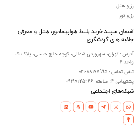
رزرو هتل
رزرو تور
آسمان سپید خرید بلیط هواپیما،تور، هتل و معرفی
جاذبه های گردشگری
آدرس : تهران، سهروردی شمالی، کوچه حاج حسنی، پلاک 5،
واحد 2
تلفن تماس : 88177995-021
پشتیبانی 24 ساعته: 09197245266
شبکه‌های اجتماعی