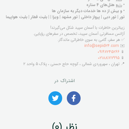
• رزرو هتل‌های 4 ستاره
• و بیش از ده ها خدمات دیگر به سازمان ها
تور | تور دبی | پرواز داخلی | تور مشهد | ویزا | | بلیت قطار | بلیت هواپیما
زیباترین خاطرات با آسمان سپید شکل می‌گیرند!
آژانس مسافرتی آسمان سپید، تخصص در سفرهای رؤیایی.
✅ هر سفر، گامی به سوی خاطراتی ماندگار.
info@sepid24.com
✉️
09197245266
📱
02188177995
📱
📍 تهران ، سهروردی شمالی ، کوچه حاج حسنی ، پلاک 5 واحد 2
اشتراک در
نظر (0)