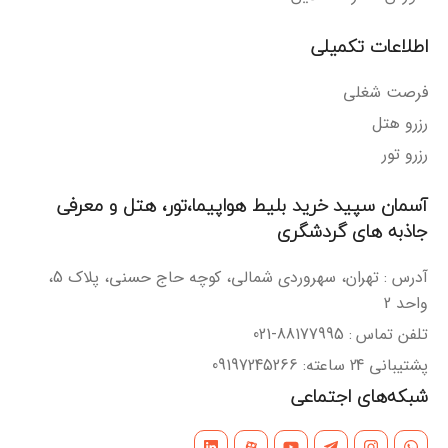
اطلاعات تکمیلی
فرصت شغلی
رزرو هتل
رزرو تور
آسمان سپید خرید بلیط هواپیما،تور، هتل و معرفی
جاذبه های گردشگری
آدرس : تهران، سهروردی شمالی، کوچه حاج حسنی، پلاک 5،
واحد 2
تلفن تماس : 88177995-021
پشتیبانی 24 ساعته: 09197245266
شبکه‌های اجتماعی