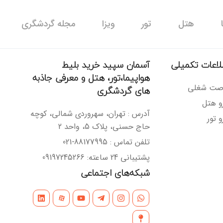
هتل
تور
ویزا
مجله گردشگری
لاعات تکمیلی
آسمان سپید خرید بلیط
هواپیما،تور، هتل و معرفی جاذبه
صت شغلی
های گردشگری
رو هتل
آدرس : تهران، سهروردی شمالی، کوچه
و تور
حاج حسنی، پلاک 5، واحد 2
تلفن تماس : 88177995-021
پشتیبانی 24 ساعته: 09197245266
شبکه‌های اجتماعی