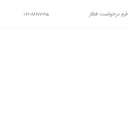
فرم درخواست قطار
021-88177995