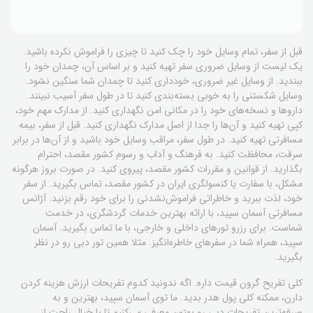
قبل از سفر، تمام وسایل خود را چک کنید تا چیزی را فراموش نکرده باشید.
یک لیست از وسایل ضروری سفر تهیه کنید و بر اساس آن، چمدان خود را
ببندید. از وسایل غیر ضروری، خودداری کنید تا چمدان شما سنگین نشود.
وسایل شکستنی را به خوبی بسته‌بندی کنید تا در طول سفر آسیب نبینند.
داروها و نسخه‌های خود را در مکانی امن نگهداری کنید. از مدارک مهم خود،
کپی تهیه کنید و آن‌ها را جدا از اصل مدارک نگهداری کنید. قبل از سفر، بیمه
مسافرتی تهیه کنید. در طول سفر، مراقب وسایل خود باشید و از آن‌ها در برابر
سرقت، محافظت کنید. به فرهنگ و آداب و رسوم کشور مقصد، احترام
بگذارید. از قوانین و مقررات کشور مقصد، پیروی کنید. در صورت بروز هرگونه
مشکل، با سفارت یا کنسولگری ایران در کشور مقصد، تماس بگیرید. از سفر
خود، لذت ببرید و خاطراتی فراموش‌نشدنی را برای خود رقم بزنید. آژانس
مسافرتی آسمان سپید، با ارائه بهترین خدمات گردشگری، در خدمت
شماست. برای رزرو تورهای داخلی و خارجی، با ما تماس بگیرید. آسمان
سپید، همراه شما در سفرهای خاطره‌انگیز. مثلا همین تور دبی رو در نظر
بگیرید.
کلی تفریح گرون قیمت داره. اگه ندونید کدوم تفریحات ارزش هزینه کردن
دارن، ممکنه کلی پول هدر بدید. ما توی آسمان سپید، بهترین و به
صرفه‌ترین تفریحات دبی رو بهتون معرفی می‌کنیم تا با خیال راحت از