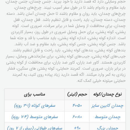
حجم وسایلی دارد که قصد دارید با خود ببرید. جنس چمدان، جنس چمدان،
باید مقاوم و بادوام باشد تا در طول سفر آسیب نبیند. چرخ‌های چمدان،
چرخ‌های چمدان، باید روان و مقاوم باشند تا حمل چمدان آسان باشد. دسته
چمدان، دسته چمدان، باید راحت و قابل تنظیم باشد. قفل چمدان، قفل
چمدان، برای محافظت از وسایل شما در برابر سرقت، ضروری است. کوله
پشتی، کوله پشتی، برای حمل وسایل ضروری در طول روز، بسیار کاربردی
است. اندازه کوله پشتی، اندازه کوله پشتی، باید متناسب با قد و جثه شما
باشد. جنس کوله پشتی، جنس کوله پشتی، باید مقاوم و ضد آب باشد.
بندهای کوله پشتی، بندهای کوله پشتی، باید راحت و قابل تنظیم باشند.
جیب‌های کوله پشتی، جیب‌های کوله پشتی، برای سازماندهی وسایل، بسیار
کاربردی هستند. کاور ضد باران، کاور ضد باران، برای محافظت از کوله پشتی
در برابر باران، ضروری است. کمربند حمایتی، کوله پشتی های سنگین، فشار
زیادی به کمر وارد میکنند. اگه قصد دارید زیاد پیاده روی کنید، یه کمربند
حمایتی میتونه خیلی کمک کنه.
نوع چمدان/کوله
حجم (لیتر)
مناسب برای
چمدان کابین سایز
40-50
سفرهای کوتاه (1-3 روزه)
چمدان متوسط
60-80
سفرهای متوسط (4-7 روزه)
چمدان بزرگ
90+
سفرهای طولانی (بیش از 7 روز)