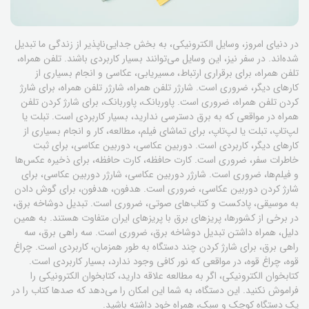
در دنیای امروز، وسایل الکترونیکی، به بخش جدایی‌ناپذیر از زندگی ما تبدیل
شده‌اند. در سفر نیز، این وسایل می‌توانند بسیار کاربردی باشند. تلفن همراه،
تلفن همراه، برای برقراری ارتباط، مسیریابی، عکاسی و انجام بسیاری از
کارهای دیگر، ضروری است. شارژر تلفن همراه، شارژر تلفن همراه، برای شارژ
کردن تلفن همراه، ضروری است. پاوربانک، پاوربانک، برای شارژ کردن تلفن
همراه در مواقعی که به برق دسترسی ندارید، بسیار کاربردی است. تبلت یا
لپ‌تاپ، تبلت یا لپ‌تاپ، برای تماشای فیلم، مطالعه، کار و انجام بسیاری از
کارهای دیگر، کاربردی است. دوربین عکاسی، دوربین عکاسی، برای ثبت
خاطرات سفر، ضروری است. کارت حافظه، کارت حافظه، برای ذخیره عکس‌ها
و فیلم‌ها، ضروری است. شارژر دوربین عکاسی، شارژر دوربین عکاسی، برای
شارژ کردن دوربین عکاسی، ضروری است. هدفون، هدفون، برای گوش دادن
به موسیقی، پادکست و کتاب‌های صوتی، ضروری است. تبدیل دوشاخه برق،
در برخی از کشورها، پریزهای برق با پریزهای ایران متفاوت هستند. به همین
دلیل، همراه داشتن تبدیل دوشاخه برق، ضروری است. سه راهی برق، سه
راهی برق، برای شارژ کردن چند دستگاه به طور همزمان، کاربردی است. چراغ
قوه، چراغ قوه، در مواقعی که نور کافی وجود ندارد، بسیار کاربردی است.
کتابخوان الکترونیکی، اگر به مطالعه علاقه دارید، کتابخوان الکترونیکی را
فراموش نکنید. این دستگاه، به شما این امکان را می‌دهد که صدها کتاب را در
یک دستگاه کوچک و سبک، همراه خود داشته باشید.