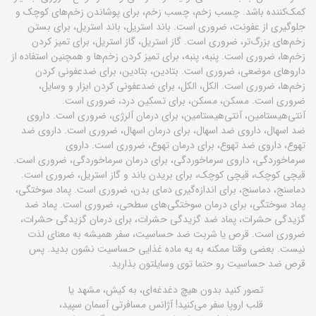
کمک‌کننده باشد. چسب زخم، چسب زخم، برای پوشاندن زخم‌های کوچک و
جلوگیری از عفونت، ضروری است. باند استریل، باند استریل، برای بستن
زخم‌های بزرگ‌تر، ضروری است. گاز استریل، گاز استریل، برای تمیز کردن
زخم‌ها، ضروری است. پنبه، پنبه، برای تمیز کردن زخم‌ها و همچنین استفاده از
داروهای موضعی، ضروری است. بتادین، بتادین، برای ضدعفونی کردن
زخم‌ها، ضروری است. الکل، الکل، برای ضدعفونی کردن ابزار و وسایل،
ضروری است. مسکن، مسکن، برای تسکین درد، ضروری است.
آنتی‌هیستامین، آنتی‌هیستامین، برای درمان آلرژی، ضروری است. داروی
ضد اسهال، داروی ضد اسهال، برای درمان اسهال، ضروری است. داروی ضد
تهوع، داروی ضد تهوع، برای درمان تهوع، ضروری است. داروی
سرماخوردگی، داروی سرماخوردگی، برای درمان سرماخوردگی، ضروری است.
قیچی کوچک، قیچی کوچک، برای بریدن باند و گاز استریل، ضروری است.
دماسنج، دماسنج، برای اندازه‌گیری دمای بدن، ضروری است. پماد سوختگی،
پماد سوختگی، برای درمان سوختگی‌های سطحی، ضروری است. پماد ضد
گزیدگی حشرات، پماد ضد گزیدگی حشرات، برای درمان گزیدگی حشرات،
ضروری است. قرص یا شربت ضد حساسیت، سفر همیشه به معنای لذت
نیست. بعضی وقتا ممکنه به یه ماده غذایی حساسیت نشون بدید. پس
قرص ضد حساسیت رو حتما توی وسایلتون بذارید.
تصور کنید بدون هیچ دغدغه‌ای، به کیش، مشهد یا
قلب اروپا سفر می‌کنید! آژانس مسافرتی آسمان سپید،