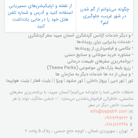
از نقشه و اپلیکیشن‌های مسیریابی
چگونه می‌توانم از گم شدن
استفاده کنید و آدرس و شماره تلفن
در شهر غریب، جلوگیری
هتل خود را در جایی یادداشت
کنم؟
کنید.
• و دیگر خدمات آژانس گردشگری آسمان سپید سفر گردشگری
• خدمات پذیرایی برای رویدادها
• عکاسی و فیلمبرداری از رویدادها
• مشاوره خرید سوغاتی و صنایع دستی
• برنامه‌ریزی سفرهای طبیعت درمانی
• رزرو بلیط پارک‌های موضوعی (Theme Parks)
• و بیش از ده ها خدمات دیگر به سازمان ها
تور | تور دبی | پرواز داخلی | تور مشهد | ویزا | | بلیت قطار | بلیت هواپیما
لحظات خاص شما را جاودانه می‌کنیم! آسمان سپید، با برنامه‌ریزی سفرهای
مناسبتی، خاطراتی فراموش‌نشدنی می‌سازد. ✅ جشن سالگرد، تولد یا هر
مناسبت خاص دیگر در سفر.
info@sepid24.com
✉️
09197245266
📱
02188177995
📱
📍 تهران ، سهروردی شمالی ، کوچه حاج حسنی ، پلاک 5 واحد 2