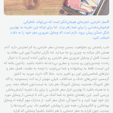
#سفر خارجی، تجربه‌ای هیجان‌انگیز است که می‌تواند خاطراتی
فراموش‌نشدنی را برای شما رقم بزند. اما برای اینکه این تجربه به بهترین
شکل ممکن پیش برود، لازم است که وسایل ضروری سفر خود را به دقت
انتخاب کنید.
خب راستش رو بخواهید، بستن چمدان سفر خارجی یه کم استرس داره. آدم
همش فکر میکنه یه چیزی رو جا میذاره. اما نگران نباشید! توی این مقاله یه
لیست کامل از وسایل ضروری سفر خارجی رو براتون آماده کردیم تا با خیال
راحت چمدون‌تون رو ببندید و سفری بی‌دغدغه داشته باشید. یادتون باشه که
این لیست فقط یه پیشنهاده و شما می‌تونید با توجه به مقصد، فصل سفر و
نیازهای شخصی‌تون اون رو تغییر بدید. مثلا اگه دارید میرید یه کشور
گرمسیر، لباس‌های خنک و ضدآفتاب خیلی مهم‌تر از یه کت زمستونیه. یا اگه
اهل کمپینگ هستید، وسایل کمپینگ هم باید به لیست‌تون اضافه بشه. پس
با ما همراه باشید تا بهترین ابزار سفر خارجی را برای یک تجربه آرامش‌بخش
بررسی کنیم. این راهنمای جامع به شما کمک می کند تا لیستی از وسایل مورد
نیاز خود تهیه کنید و با آسودگی خیال سفر کنید. از مدارک مهم گرفته تا وسایل
بهداشتی و الکترونیکی، همه چیز را پوشش خواهیم داد. پس کمربندها را
ببندید، چون قراره یه سفر حسابی با هم داشته باشیم! وسایلی که قراره