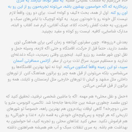
حالا می‌رسیم به قسمت عملیاتی قضیه.
یه سفر کوتاه، نیازمند یه سری
ریزه‌کاریه که اگه حواسمون بهشون باشه، می‌تونه تجربه‌مون رو از این رو به
اون رو کنه.
اول از همه، بحث «کیف و کوله» است. برای دو روز، واقعاً لازم
نیست کل خونه رو با خودتون ببرید. یه کوله کوچیک با لباس‌های سبک و
ضروری، یه جفت کفش راحت، کلاه، عینک آفتابی، کرم ضد آفتاب و البته،
مدارک شناسایی، کافیه. لیست رو کوتاه و مفید بچینید.
بعدش «رزروها». چون سفرتون کوتاهه و زمان کمی برای هماهنگی توی
مقصد دارید، حتماً قبل از حرکت، اقامتگاه و حتی اگه لازمه، وسیله حمل و
نقل توی شهر مقصد رو رزرو کنید. اینجوری وقتی رسیدید، دیگه دغدغه‌ای
ندارید و مستقیم میرید سراغ لذت بردن از سفر.
آژانس مسافرتی آسمان
سپید، تو این زمینه واقعاً کمکتون می‌کنه.
اونا نه تنها بهترین اقامتگاه‌ها رو
می‌شناسن، بلکه می‌تونن از قبل همه چیز رو براتون هماهنگ کنن. از تورهای
داخلی مثل مشهد و کیش تا تورهای خارجی مثل ارمنستان و تایلند، همه رو
براتون از قبل فیکس می‌کنن.
«حمل و نقل محلی» هم مهمه. اگه با ماشین شخصی نرفتید، تحقیق کنید که
توی مقصد چطوری میشه بین جاذبه‌ها جابه‌جا شد. تاکسی، اتوبوس، مترو یا
حتی دوچرخه؟ گاهی اوقات پیاده‌روی هم بهترین راهه، خصوصاً تو شهرهای
تاریخی که هر کوچه و پس‌کوچه‌ای خودش یه قصه داره. «غذا و خوراکی» رو
هم فراموش نکنید. سعی کنید غذاهای محلی رو تجربه کنید، اما حواستون به
بهداشت هم باشه. یه سری تنقلات سبک و آب هم همیشه همراهتون داشته