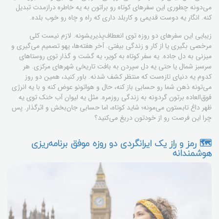
می‌دونه چطوری این سفرهای کوتاه رو براتون به یه خاطره درازمدت تبدیل
کنه. انگار یه دوست قدیمی و کاربلد داری که راه و چاه رو خوب بلده.
زیبایی این سفرهای دو روزه توی انعطاف‌پذیریشونه. لازم نیست کلی
مرخصی بگیری یا از کار و زندگی بیفتی. آخر هفته‌ها، یهو تصمیم می‌گیری و
میزنی به دل جاده. یه سفر کوتاه به کویر، یه گشت و گذار توی روستاهای
سرسبز شمال یا حتی یه دل سپردن به بافت تاریخی شهرهای مرکزی. هر
کدوم یه دنیای تازه‌ست که منتظر کشف شدنه. باور کنید، همین دو روز
می‌تونه ذهن شما رو حسابی باز کنه، حال و هواتونو عوض کنه و با یه انرژی
فوق‌العاده برتون گردونه به زندگی روزمره. مثل یه لیوان آب خنک توی یه
ظهر داغ تابستون می‌مونه؛ شاید کوتاه، اما حسابی جان‌بخش و اثرگذار. پس
چرا این فرصت رو از خودتون دریغ می‌کنید؟
🗺️ رمز و راز یک ایرانگردی دو روزه موفق برنامه‌ریزی
هوشمندانه