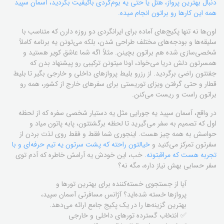
دنبال بهترین پرواز، هتل یا حتی یه بوم‌گردی باکیفیت بگردید، آسمان سپید
همه این کارها رو براتون انجام میده.
اون‌ها نه تنها پکیج‌های آماده برای ایرانگردی دو روزه دارن که متناسب با
سلیقه‌ها و بودجه‌های مختلف طراحی شدن، بلکه می‌تونن یه برنامه کاملاً
شخصی‌سازی شده هم براتون بچینن. مثلاً اگه شما عاشق کویر هستید و
همسرتون دلش دریا می‌خواد، اونا میتونن ترکیبی رو پیشنهاد بدن که
جفتتون راضی برگردید. از رزرو بلیط پروازهای داخلی و خارجی بگیر تا بلیط
قطار و حتی گرفتن ویزای توریستی برای سفرهای خارج از کشور، همه رو
براتون راست و ریست می‌کنن.
در واقع، آسمان سپید یه جورایی مثل یه دستیار شخصی سفره که از لحظه
اول که تصمیم به سفر می‌گیرید تا لحظه برگشتتون، پابه پاتون میاد و
حواسش به همه چیز هست. اینجوری شما فقط و فقط روی لذت بردن از
سفرتون تمرکز می‌کنید و
خیالتون راحته که پشت سرتون یه تیم حرفه‌ای و با
تجربه هست که مراقبتونه.
خب، این خودش یه آرامش خاطره که آدم توی
سفر حسابی بهش نیاز داره، مگه نه؟
آیا از جستجوی خسته‌کننده برای بهترین تورها و
پروازها خسته شده‌اید؟ آژانس مسافرتی آسمان سپید،
بهترین گزینه‌ها را در یک پکیج جامع ارائه می‌دهد.
✅ انتخاب گسترده تورهای داخلی و خارجی