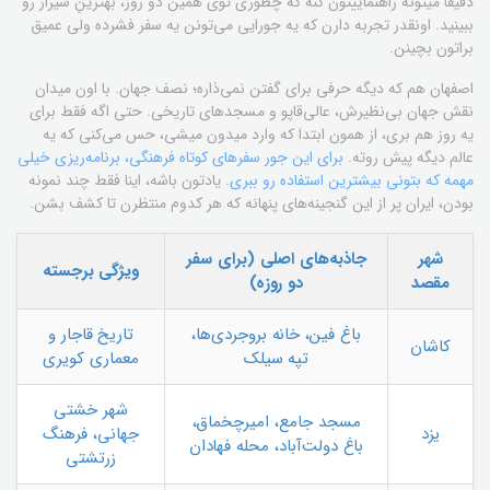
دقیقاً میتونه راهنماییتون کنه که چطوری توی همین دو روز، بهترینِ شیراز رو
ببینید. اونقدر تجربه دارن که یه جورایی می‌تونن یه سفر فشرده ولی عمیق
براتون بچینن.
اصفهان هم که دیگه حرفی برای گفتن نمی‌ذاره؛ نصف جهان. با اون میدان
نقش جهان بی‌نظیرش، عالی‌قاپو و مسجدهای تاریخی. حتی اگه فقط برای
یه روز هم بری، از همون ابتدا که وارد میدون میشی، حس می‌کنی که یه
عالم دیگه پیش روته.
برای این جور سفرهای کوتاه فرهنگی، برنامه‌ریزی خیلی
مهمه که بتونی بیشترین استفاده رو ببری.
یادتون باشه، اینا فقط چند نمونه
بودن، ایران پر از این گنجینه‌های پنهانه که هر کدوم منتظرن تا کشف بشن.
شهر
جاذبه‌های اصلی (برای سفر
ویژگی برجسته
مقصد
دو روزه)
باغ فین، خانه بروجردی‌ها،
تاریخ قاجار و
کاشان
تپه سیلک
معماری کویری
شهر خشتی
مسجد جامع، امیرچخماق،
یزد
جهانی، فرهنگ
باغ دولت‌آباد، محله فهادان
زرتشتی