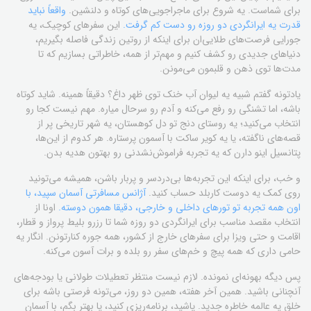
برای شماست. یه شروع برای ماجراجویی‌های کوتاه و دلنشین.
واقعاً نباید
قدرت یه ایرانگردی دو روزه رو دست کم گرفت.
این سفرهای کوچیک، یه
جورایی فرصت‌های طلایی‌ان برای اینکه از روتین زندگی فاصله بگیریم،
دنیاهای جدیدی رو کشف کنیم و مهم‌تر از همه، خاطراتی بسازیم که تا
مدت‌ها توی ذهن و قلبمون می‌مونن.
یادتونه گفتم شبیه یه لیوان آب خنک توی ظهر داغ؟ دقیقاً همینه. شاید کوتاه
باشه، اما تشنگی رو رفع می‌کنه و آدم رو سرحال میاره. مهم نیست کجا رو
انتخاب می‌کنید؛ یه روستای دنج تو دل کوهستان، یه شهر تاریخی پر از
قصه‌های ناگفته، یا یه کویر ساکت با آسمون پرستاره. هر کدوم از این‌ها،
پتانسیل اینو دارن که یه تجربه فراموش‌نشدنی رو بهتون هدیه بدن.
و خب، برای اینکه این تجربه‌ها بی‌دردسر و پربار باشن، همیشه می‌تونید
روی کمک یه دوست کاربلد حساب کنید.
آژانس مسافرتی آسمان سپید، با
اون همه تجربه تو تورهای داخلی و خارجی، دقیقا همون دوسته.
اونا از
انتخاب مقصد مناسب برای ایرانگردی دو روزه شما تا رزرو بلیط پرواز و قطار،
اقامت و حتی ویزا برای سفرهای خارج از کشور، همه جوره کنارتونن. انگار یه
حامی داری که همه پیچ و خم‌های سفر رو بلده و برات آسون می‌کنه.
پس دیگه بهونه‌ای نمونده. لازم نیست منتظر تعطیلات طولانی یا بودجه‌های
آنچنانی باشید. همین آخر هفته، همین دو روز، می‌تونه فرصتی باشه برای
خلق یه عالمه خاطره جدید. پاشید، برنامه‌ریزی کنید، یا بهتر بگم، با آسمان