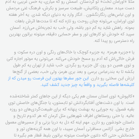
مثلاً «اورامان تخت» تو کردستان. اسمش رو که میاری، یه حس غریبی به آدم
دست میده. معماری پلکانیش، طبیعت سرسبز و بکرش، فرهنگ غنی مردمش
و اون لباس‌های رنگارنگشون… انگار وارد یه دنیای دیگه شدی. یه آخر هفته
توی اورامان، می‌تونه چنان روحت رو تازه کنه که تا مدت‌ها اثرش باهات
بمونه. راهش شاید یه کم دور باشه، ولی خب به تجربه‌اش می‌ارزه. آسمان
سپید که خودش تو کارهای تور و سفر حسابی دقیقه، میتونه براتون بهترین
راه دسترسی رو پیدا کنه.
یا «جزیره هرمز». یه جزیره کوچک با خاک‌های رنگی و اون دره سکوت و
فرش خاکی‌اش که آدم رو مسخ خودش می‌کنه. می‌تونی یه موتور اجاره کنی
و توی همین دو روز، کل جزیره رو بگردی. خب شاید از تهران یه کم طول
بکشه تا به بندرعباس برسی و بعد بری هرمز، ولی خب، بعضی از گنج‌ها
ارزش این سختی رو دارن.
این جور سفرها بهتون این فرصت رو میدن که از
کلیشه‌ها فاصله بگیرید و واقعاً یه چیز جدید کشف کنید.
«کالپوش» توی استان سمنان هم یکی دیگه از این جاهای کمتر شناخته‌شده
است. با اون دشت‌های آفتابگردانش تو تابستون، یا جنگل‌های خاصش توی
بقیه فصول. یه جورایی یه بهشت پنهانه که برای طبیعت‌گردی‌های دو روزه
عالیه. یا حتی روستاهای اطراف شهرهایی مثل کرمان که هر کدوم تاریخ و
داستان خودشون رو دارن. مهم اینه که دل به دریا بزنی و از مسیرهای معمول
خارج بشی. آژانس مسافرتی آسمان سپید، با اون همه گزینه‌های تور و
خدماتش، حتی اگه دلتون خواست میتونه براتون بلیط قطار هم بگیره تا