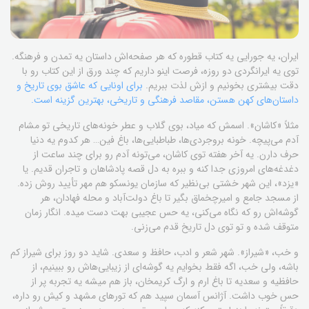
ایران، یه جورایی یه کتاب قطوره که هر صفحه‌اش داستان یه تمدن و فرهنگه.
توی یه ایرانگردی دو روزه، فرصت اینو داریم که چند ورق از این کتاب رو با
دقت بیشتری بخونیم و ازش لذت ببریم.
برای اونایی که عاشق بوی تاریخ و
داستان‌های کهن هستن، مقاصد فرهنگی و تاریخی، بهترین گزینه است.
مثلاً «کاشان». اسمش که میاد، بوی گلاب و عطر خونه‌های تاریخی تو مشام
آدم می‌پیچه. خونه بروجردی‌ها، طباطبایی‌ها، باغ فین… هر کدوم یه دنیا
حرف دارن. یه آخر هفته توی کاشان، می‌تونه آدم رو برای چند ساعت از
دغدغه‌های امروزی جدا کنه و ببره به دل قصه پادشاهان و تاجران قدیم. یا
«یزد»، این شهر خشتی بی‌نظیر که سازمان یونسکو هم مهر تأیید روش زده.
از مسجد جامع و امیرچخماق بگیر تا باغ دولت‌آباد و محله فهادان، هر
گوشه‌اش رو که نگاه می‌کنی، یه حس عجیبی بهت دست میده. انگار زمان
متوقف شده و تو توی دل تاریخ قدم می‌زنی.
و خب، «شیراز». شهر شعر و ادب، حافظ و سعدی. شاید دو روز برای شیراز کم
باشه، ولی خب، اگه فقط بخوایم یه گوشه‌ای از زیبایی‌هاش رو ببینیم، از
حافظیه و سعدیه تا باغ ارم و ارگ کریمخان، باز هم میشه یه تجربه پر از
حس خوب داشت. آژانس آسمان سپید هم که تورهای مشهد و کیش رو داره،