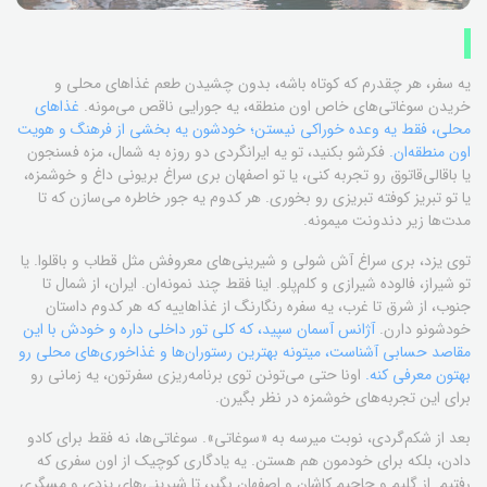
یه سفر، هر چقدرم که کوتاه باشه، بدون چشیدن طعم غذاهای محلی و
خریدن سوغاتی‌های خاص اون منطقه، یه جورایی ناقص می‌مونه.
غذاهای
محلی، فقط یه وعده خوراکی نیستن؛ خودشون یه بخشی از فرهنگ و هویت
اون منطقه‌ان.
فکرشو بکنید، تو یه ایرانگردی دو روزه به شمال، مزه فسنجون
یا باقالی‌قاتوق رو تجربه کنی، یا تو اصفهان بری سراغ بریونی داغ و خوشمزه،
یا تو تبریز کوفته تبریزی رو بخوری. هر کدوم یه جور خاطره می‌سازن که تا
مدت‌ها زیر دندونت میمونه.
توی یزد، بری سراغ آش شولی و شیرینی‌های معروفش مثل قطاب و باقلوا. یا
تو شیراز، فالوده شیرازی و کلم‌پلو. اینا فقط چند نمونه‌ان. ایران، از شمال تا
جنوب، از شرق تا غرب، یه سفره رنگارنگ از غذاهاییه که هر کدوم داستان
خودشونو دارن.
آژانس آسمان سپید، که کلی تور داخلی داره و خودش با این
مقاصد حسابی آشناست، میتونه بهترین رستوران‌ها و غذاخوری‌های محلی رو
بهتون معرفی کنه.
اونا حتی می‌تونن توی برنامه‌ریزی سفرتون، یه زمانی رو
برای این تجربه‌های خوشمزه در نظر بگیرن.
بعد از شکم‌گردی، نوبت میرسه به «سوغاتی». سوغاتی‌ها، نه فقط برای کادو
دادن، بلکه برای خودمون هم هستن. یه یادگاری کوچیک از اون سفری که
رفتیم. از گلیم و جاجیم کاشان و اصفهان بگیر، تا شیرینی‌های یزدی و مسگری