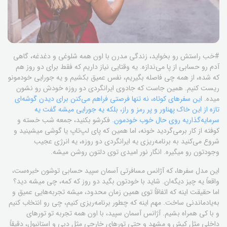
#خب راستش رو بخواید، زندگی مدرن با اون همه شلوغی و دغدغه، گاهی
آدم رو حسابی از پا می‌ندازه. یه وقتایی نیاز داریم که فقط برای دو روز هم
که شده، از همه چی فاصله بگیریم، نفس عمیق بکشیم و یه جورایی خودمونو
ریست کنیم. همین جاست که جادوی ایرانگردی دو روزه خودش رو نشون
میده.
این سفرهای کوتاه، نه تنها فرصتی فراهم می‌کنن برای دیدن گوشه‌ای
تازه از این خاک پهناور و پر رمز و راز، بلکه یه جورایی میشه گفت یه
سرمایه‌گذاریه روی حال خوب خودمون.
فکرشو بکنید، جمعه شب خسته و
کوفته از کار برمی‌گردید خونه، اما همین که پای لپ‌تاپ یا گوشی میشینید و
شروع می‌کنید به برنامه‌ریزی یه ایرانگردی دو روزه، یه انرژی عجیب
وجودتون رو میگیره. انگار نور امیدی توی دلتون روشن میشه.
این مدل سفرها، که آژانس مسافرتی آسمان سپید حسابی توشون خبره‌ست،
واقعاً یه چیز دیگه‌ان. شاید با خودتون بگید دو روز که کمه، چی میشه دید؟
اما حقیقت اینه که اتفاقاً توی همین زمان محدود، میشه تجربه‌هایی عمیق و
به‌یادماندنی ساخت. مهم اینه که چطور برنامه‌ریزی کنیم، چی رو انتخاب کنیم
و با کی همراه بشیم. آژانس آسمان سپید، با اون همه تجربه تو تورهای
داخلی مثل کیش و مشهد و حتی تورهای خارجی مثل دبی و استانبول، دقیقاً