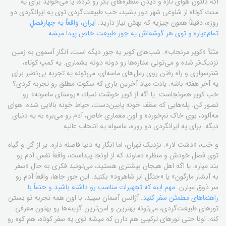
اگه دلتون هوای تازه و دیدن منظره‌های بکر رو کرده، یا می‌خواید برای یه
مدت کوتاه از شلوغی شهر دور بشید، خب طبیعت‌گردی توی یه ایرانگردی دو
روزه، دقیقاً همون چیزیه که بهش نیاز دارید.
ایران، واقعاً یه چهارفصلِ
تمام‌عیاره و توی هر گوشه‌اش یه جور طبیعت خاص پیدا میشه.
مثلاً «کویر مرنجاب». شب‌های کویر یه جور دیگه است، انگار آسمون به زمین
نزدیک‌تر شده و می‌تونی ستاره‌ها رو دونه دونه بشماری. یه کمپ کوتاه،
شترسواری و راه رفتن روی رمل‌های ماسه‌ای، می‌تونه یه تجربه بی‌نظیر برای
یه آخر هفته باشه. یادت میاد آخرین باری که سکوت مطلق رو تجربه کردی؟
خب کویر همونجاست. یا اگه از کویر خوشت نمیاد، «روستای ماسوله» رو
تصور کن. پله‌هایی که سقف خونه پایین‌دست، حیاط خونه بالایی شده. هوای
مه‌آلود، بوی خاک نم‌خورده و اون معماری خاص، آدم رو می‌بره به یه دنیای
دیگه. برای یه ایرانگردی دو روزه، ماسوله یه انتخاب عالیه.
و خب، «دشت لار». نزدیک تهران، اما انگار یه دنیا فاصله داره. پر از گل و گیاه
توی فصل خودش و منظره دماوند که از اونجا پیداست، واقعاً نفس آدم رو
بند میاره. یا اگه اهل هیجان بیشتری هستید، می‌تونید فکری به حال «سفر
به آبشار مارگون» یا «جنگل ابر شاهرود» بکنید. این جور جاها، واقعاً آدم رو
سر ذوق میارن.
مهم اینه که تجهیزات مناسب رو داشته باشید و حتماً با
راهنماهای مطمئن سفر کنید.
آژانس آسمان سپید، با اون همه تجربه تو بستن
تورهای طبیعت‌گردی، می‌تونه بهترین و امن‌ترین گزینه‌ها رو بهتون معرفی
کنه. اونا حتی تورهای ترکیبی هم دارن که میشه توی یه سفر کوتاه، هم کوه رو