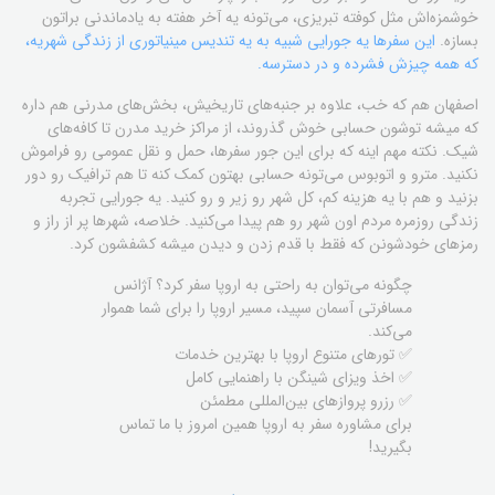
خوشمزه‌اش مثل کوفته تبریزی، می‌تونه یه آخر هفته به یادماندنی براتون
بسازه.
این سفرها یه جورایی شبیه به یه تندیس مینیاتوری از زندگی شهریه،
که همه چیزش فشرده و در دسترسه.
اصفهان هم که خب، علاوه بر جنبه‌های تاریخیش، بخش‌های مدرنی هم داره
که میشه توشون حسابی خوش گذروند، از مراکز خرید مدرن تا کافه‌های
شیک. نکته مهم اینه که برای این جور سفرها، حمل و نقل عمومی رو فراموش
نکنید. مترو و اتوبوس می‌تونه حسابی بهتون کمک کنه تا هم ترافیک رو دور
بزنید و هم با یه هزینه کم، کل شهر رو زیر و رو کنید. یه جورایی تجربه
زندگی روزمره مردم اون شهر رو هم پیدا می‌کنید. خلاصه، شهرها پر از راز و
رمزهای خودشونن که فقط با قدم زدن و دیدن میشه کشفشون کرد.
چگونه می‌توان به راحتی به اروپا سفر کرد؟ آژانس
مسافرتی آسمان سپید، مسیر اروپا را برای شما هموار
می‌کند.
✅ تورهای متنوع اروپا با بهترین خدمات
✅ اخذ ویزای شینگن با راهنمایی کامل
✅ رزرو پروازهای بین‌المللی مطمئن
برای مشاوره سفر به اروپا همین امروز با ما تماس
بگیرید!