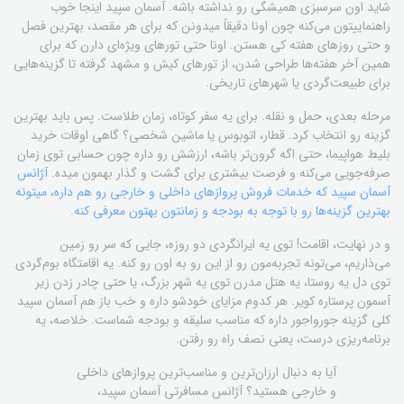
شاید اون سرسبزی همیشگی رو نداشته باشه. آسمان سپید اینجا خوب
راهنماییتون می‌کنه چون اونا دقیقاً میدونن که برای هر مقصد، بهترین فصل
و حتی روزهای هفته کی هستن. اونا حتی تورهای ویژه‌ای دارن که برای
همین آخر هفته‌ها طراحی شدن، از تورهای کیش و مشهد گرفته تا گزینه‌هایی
برای طبیعت‌گردی یا شهرهای تاریخی.
مرحله بعدی، حمل و نقله. برای یه سفر کوتاه، زمان طلاست. پس باید بهترین
گزینه رو انتخاب کرد. قطار، اتوبوس یا ماشین شخصی؟ گاهی اوقات خرید
بلیط هواپیما، حتی اگه گرون‌تر باشه، ارزشش رو داره چون حسابی توی زمان
صرفه‌جویی می‌کنه و فرصت بیشتری برای گشت و گذار بهمون میده.
آژانس
آسمان سپید که خدمات فروش پروازهای داخلی و خارجی رو هم داره، میتونه
بهترین گزینه‌ها رو با توجه به بودجه و زمانتون بهتون معرفی کنه.
و در نهایت، اقامت! توی یه ایرانگردی دو روزه، جایی که سر رو زمین
می‌ذاریم، می‌تونه تجربه‌مون رو از این رو به اون رو کنه. یه اقامتگاه بوم‌گردی
توی دل یه روستا، یه هتل مدرن توی یه شهر بزرگ، یا حتی چادر زدن زیر
آسمون پرستاره کویر. هر کدوم مزایای خودشو داره و خب باز هم آسمان سپید
کلی گزینه جورواجور داره که مناسب سلیقه و بودجه شماست. خلاصه، یه
برنامه‌ریزی درست، یعنی نصف راه رو رفتن.
آیا به دنبال ارزان‌ترین و مناسب‌ترین پروازهای داخلی
و خارجی هستید؟ آژانس مسافرتی آسمان سپید،