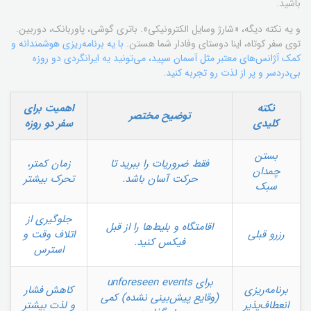
باشید.
و یه نکته دیگه، «شارژ وسایل الکترونیکی». باتری گوشی، پاوربانک، دوربین.
توی سفر کوتاه، اینا دوستای وفادار شما هستن.
با یه برنامه‌ریزی هوشمندانه و
کمک آژانس‌های معتبر مثل آسمان سپید، می‌تونید یه ایرانگردی دو روزه
بی‌دردسر و پر از لذت رو تجربه کنید.
نکته
اهمیت برای
توضیح مختصر
کلیدی
سفر دو روزه
بستن
فقط ضروریات را ببرید تا
زمان کمتر،
چمدان
حرکت آسان باشد.
تحرک بیشتر
سبک
جلوگیری از
اقامتگاه و بلیط‌ها را از قبل
رزرو قبلی
اتلاف وقت و
فیکس کنید.
استرس
برای unforeseen events
برنامه‌ریزی
کاهش فشار
(وقایع پیش‌بینی نشده) کمی
انعطاف‌پذیر
و لذت بیشتر