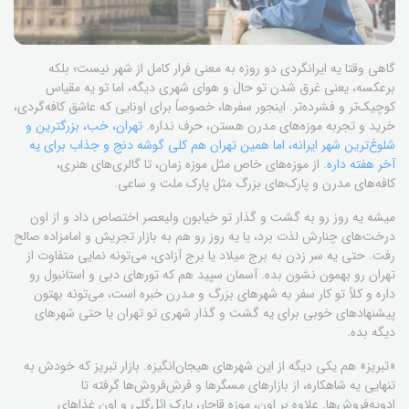
گاهی وقتا یه ایرانگردی دو روزه به معنی فرار کامل از شهر نیست؛ بلکه
برعکسه، یعنی غرق شدن تو حال و هوای شهری دیگه، اما تو یه مقیاس
کوچیک‌تر و فشرده‌تر. اینجور سفرها، خصوصاً برای اونایی که عاشق کافه‌گردی،
خرید و تجربه موزه‌های مدرن هستن، حرف نداره.
تهران، خب، بزرگترین و
شلوغ‌ترین شهر ایرانه، اما همین تهران هم کلی گوشه دنج و جذاب برای یه
آخر هفته داره.
از موزه‌های خاص مثل موزه زمان، تا گالری‌های هنری،
کافه‌های مدرن و پارک‌های بزرگ مثل پارک ملت و ساعی.
میشه یه روز رو به گشت و گذار تو خیابون ولیعصر اختصاص داد و از اون
درخت‌های چنارش لذت برد، یا یه روز رو هم به بازار تجریش و امامزاده صالح
رفت. حتی یه سر زدن به برج میلاد یا برج آزادی، می‌تونه نمایی متفاوت از
تهران رو بهمون نشون بده. آسمان سپید هم که تورهای دبی و استانبول رو
داره و کلاً تو کار سفر به شهرهای بزرگ و مدرن خبره است، می‌تونه بهتون
پیشنهادهای خوبی برای یه گشت و گذار شهری تو تهران یا حتی شهرهای
دیگه بده.
«تبریز» هم یکی دیگه از این شهرهای هیجان‌انگیزه. بازار تبریز که خودش به
تنهایی یه شاهکاره، از بازارهای مسگرها و فرش‌فروش‌ها گرفته تا
ادویه‌فروش‌ها. علاوه بر اون، موزه قاجار، پارک ائل‌گلی و اون غذاهای