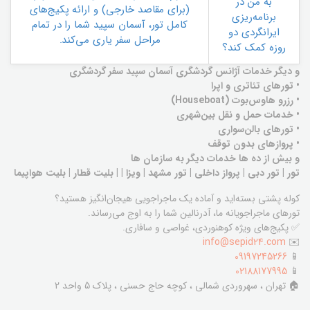
به من در
(برای مقاصد خارجی) و ارائه پکیج‌های
برنامه‌ریزی
کامل تور، آسمان سپید شما را در تمام
ایرانگردی دو
مراحل سفر یاری می‌کند.
روزه کمک کند؟
و دیگر خدمات آژانس گردشگری آسمان سپید سفر گردشگری
• تورهای تئاتری و اپرا
• رزرو هاوس‌بوت (Houseboat)
• خدمات حمل و نقل بین‌شهری
• تورهای بالن‌سواری
• پروازهای بدون توقف
و بیش از ده ها خدمات دیگر به سازمان ها
تور | تور دبی | پرواز داخلی | تور مشهد | ویزا | | بلیت قطار | بلیت هواپیما
کوله پشتی بسته‌اید و آماده یک ماجراجویی هیجان‌انگیز هستید؟
تورهای ماجراجویانه ما، آدرنالین شما را به اوج می‌رساند.
✅ پکیج‌های ویژه کوهنوردی، غواصی و سافاری.
info@sepid24.com
✉️
09197245266
📱
02188177995
📱
🏠 تهران ، سهروردی شمالی ، کوچه حاج حسنی ، پلاک 5 واحد 2