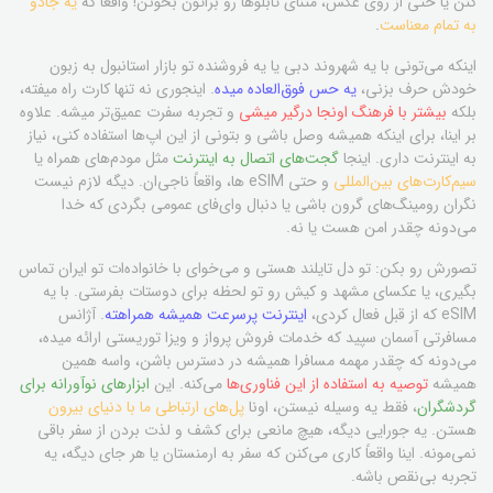
کنن یا حتی از روی عکس، متنای تابلوها رو براتون بخونن! واقعاً که
یه جادو
به تمام معناست
.
اینکه می‌تونی با یه شهروند دبی یا یه فروشنده تو بازار استانبول به زبون
خودش حرف بزنی،
یه حس فوق‌العاده میده
. اینجوری نه تنها کارت راه میفته،
بلکه
بیشتر با فرهنگ اونجا درگیر میشی
و تجربه سفرت عمیق‌تر میشه. علاوه
بر اینا، برای اینکه همیشه وصل باشی و بتونی از این اپ‌ها استفاده کنی، نیاز
به اینترنت داری. اینجا
گجت‌های اتصال به اینترنت
مثل مودم‌های همراه یا
سیم‌کارت‌های بین‌المللی
و حتی eSIM ها، واقعاً ناجی‌ان. دیگه لازم نیست
نگران رومینگ‌های گرون باشی یا دنبال وای‌فای عمومی بگردی که خدا
می‌دونه چقدر امن هست یا نه.
تصورش رو بکن: تو دل تایلند هستی و می‌خوای با خانواده‌ات تو ایران تماس
بگیری، یا عکسای مشهد و کیش رو تو لحظه برای دوستات بفرستی. با یه
eSIM که از قبل فعال کردی،
اینترنت پرسرعت همیشه همراهته
. آژانس
مسافرتی آسمان سپید که خدمات فروش پرواز و ویزا توریستی ارائه میده،
می‌دونه که چقدر مهمه مسافرا همیشه در دسترس باشن، واسه همین
همیشه
توصیه به استفاده از این فناوری‌ها
می‌کنه. این
ابزارهای نوآورانه برای
گردشگران
، فقط یه وسیله نیستن، اونا
پل‌های ارتباطی ما با دنیای بیرون
هستن. یه جورایی دیگه، هیچ مانعی برای کشف و لذت بردن از سفر باقی
نمی‌مونه. اینا واقعاً کاری می‌کنن که سفر به ارمنستان یا هر جای دیگه، یه
تجربه بی‌نقص باشه.