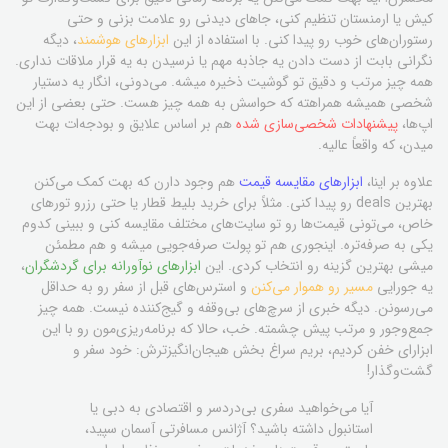
کیش یا ارمنستان تنظیم کنی، جاهای دیدنی رو علامت بزنی و حتی
رستوران‌های خوب رو پیدا کنی. با استفاده از این
ابزارهای هوشمند
، دیگه
نگرانی بابت از دست دادن یه جاذبه مهم یا نرسیدن به یه قرار ملاقات نداری.
همه چیز مرتب و دقیق تو گوشیت ذخیره میشه. می‌دونی، انگار یه دستیار
شخصی همیشه همراهته که حواسش به همه چیز هست. حتی بعضی از این
اپ‌ها،
پیشنهادات شخصی‌سازی شده
هم بر اساس علایق و بودجه‌ات بهت
میدن، که واقعاً عالیه.
علاوه بر اینا،
ابزارهای مقایسه قیمت
هم وجود دارن که بهت کمک می‌کنن
بهترین deals رو پیدا کنی. مثلاً برای خرید بلیط قطار یا حتی رزرو تورهای
خاص، می‌تونی قیمت‌ها رو تو سایت‌های مختلف مقایسه کنی و ببینی کدوم
یکی به صرفه‌تره. اینجوری هم تو پولت صرفه‌جویی میشه و هم مطمئن
میشی بهترین گزینه رو انتخاب کردی. این
ابزارهای نوآورانه برای گردشگران
،
یه جورایی
مسیر رو هموار می‌کنن
و استرس‌های قبل از سفر رو به حداقل
می‌رسونن. دیگه خبری از سرچ‌های بی‌وقفه و گیج‌کننده نیست. همه چیز
جمع‌وجور و مرتب پیش چشمته. خب، حالا که برنامه‌ریزی‌مون رو با این
ابزارای خفن کردیم، بریم سراغ بخش هیجان‌انگیزترش: خود سفر و
گشت‌وگذار!
آیا می‌خواهید سفری بی‌دردسر و اقتصادی به دبی یا
استانبول داشته باشید؟ آژانس مسافرتی آسمان سپید،