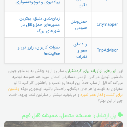
پیاده‌روی و دوچرخه‌سواری
دقیق
زمان‌بندی دقیق، بهترین
حمل‌ونقل
Citymapper
مسیرهای حمل‌ونقل در
عمومی
شهرهای بزرگ
راهنمای
نظرات کاربران، رزرو تور و
TripAdvisor
سفر و
فعالیت‌ها
نظرات
این
ابزارهای نوآورانه برای گردشگران
، سفر رو از یه چالش به یه ماجراجویی
دلنشین تبدیل می‌کنن. آژانس مسافرتی آسمان سپید هم همیشه توصیه
می‌کنه که قبل از سفر، حتماً این اپ‌ها رو نصب و باهاشون کار کنید تا تو
سفرتون به تایلند یا هر جای دیگه‌ای، راحت‌تر باشید. اینجوری دیگه
وقتتون
برای گشت‌وگذار هدر نمیره
و می‌تونید بیشتر از سفرتون لذت ببرید. خب،
چی از این بهتر؟
🗣️ پل ارتباطی: همیشه متصل، همیشه قابل فهم