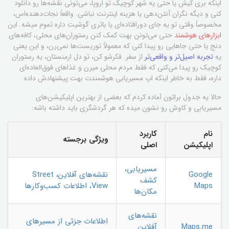
اینکه بری کیش یا حتی یه شهر کوچیک تو اروپا، می‌تونی نقشه‌ها رو دانلود
کنی و دیگه نگران آنتن‌دهی یا هزینه اینترنت نباشی. واقعاً نجات‌دهنده‌اس،
مخصوصاً وقتی تو یه جای دورافتاده‌ای یا باتری گوشیت داره تموم میشه. این
ابزارهای هوشمند
حتی می‌تونن بهت کمک کنن رستوران‌های محلی، کافه‌های
دنج یا حتی جاهایی رو پیدا کنی که معمولاً توریست‌ها نمی‌رن، و این یعنی
یه
تجربه اصیل‌تر و واقعی‌تر
از سفر. فکرشو کن، تو دل ارمنستان، یه رستوران
کوچیک رو پیدا می‌کنی که فقط مردم محلی میرن و غذاهای فوق‌العاده‌ای
داره، فقط به خاطر اینکه اپ مسیریابی هوشمندت بهت پیشنهادش داده.
حالا یه جدول براتون آماده کردم که بعضی از بهترین اپلیکیشن‌های
مسیریابی و کاوش رو نشون میده که هر گردشگری باید داشته باشه:
نام
کاربرد
ویژگی برجسته
اپلیکیشن
اصلی
مسیریابی،
Google
نقشه‌های آفلاین، Street
کشف
Maps
View، اطلاعات کسب‌وکارها
مکان‌ها
نقشه‌های
اطلاعات جزئی از مسیرهای
Maps.me
آفلاین