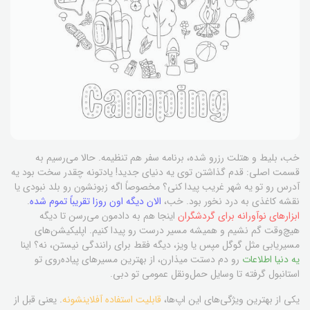
خب، بلیط و هتلت رزرو شده، برنامه سفر هم تنظیمه. حالا می‌رسیم به
قسمت اصلی: قدم گذاشتن توی یه دنیای جدید! یادتونه چقدر سخت بود یه
آدرس رو تو یه شهر غریب پیدا کنی؟ مخصوصاً اگه زبونشون رو بلد نبودی یا
نقشه کاغذی به درد نخور بود. خب،
الان دیگه اون روزا تقریباً تموم شده
.
ابزارهای نوآورانه برای گردشگران
اینجا هم به دادمون می‌رسن تا دیگه
هیچ‌وقت گم نشیم و همیشه مسیر درست رو پیدا کنیم. اپلیکیشن‌های
مسیریابی مثل گوگل مپس یا ویز، دیگه فقط برای رانندگی نیستن، نه؟ اینا
یه دنیا اطلاعات
رو دم دستت میذارن، از بهترین مسیرهای پیاده‌روی تو
استانبول گرفته تا وسایل حمل‌ونقل عمومی تو دبی.
یکی از بهترین ویژگی‌های این اپ‌ها،
قابلیت استفاده آفلاینشونه
. یعنی قبل از