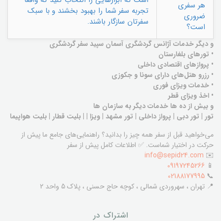
است که ابزارهایی را انتخاب کنید که واقعاً
هر سفری
تجربه سفر شما را بهبود بخشند و با سبک
ضروری
سفرتان سازگار باشند.
است؟
و دیگر خدمات آژانس گردشگری آسمان سپید سفر گردشگری
• تورهای بلغارستان
• پروازهای اقتصادی داخلی
• رزرو هتل‌های دارای سونا و جکوزی
• خدمات ویزای فوری
• اخذ ویزای قطر
و بیش از ده ها خدمات دیگر به سازمان ها
تور | تور دبی | پرواز داخلی | تور مشهد | ویزا | | بلیت قطار | بلیت هواپیما
می‌خواهید قبل از سفر همه چیز را بدانید؟ راهنمایی‌های جامع ما پیش از
حرکت در اختیار شماست. ✅ اطلاعات کامل پیش از سفر
info@sepid24.com
✉️
09197245266
📱
02188177995
📞
📍 تهران ، سهروردی شمالی ، کوچه حاج حسنی ، پلاک 5 واحد 2
اشتراک در