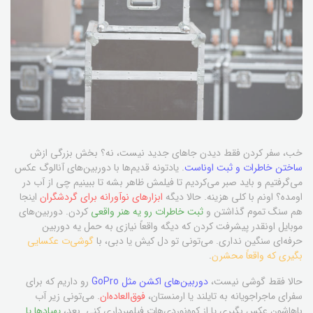
خب، سفر کردن فقط دیدن جاهای جدید نیست، نه؟ بخش بزرگی ازش
ساختن خاطرات و ثبت اوناست
. یادتونه قدیم‌ها با دوربین‌های آنالوگ عکس
می‌گرفتیم و باید صبر می‌کردیم تا فیلمش ظاهر بشه تا ببینیم چی از آب در
اومده؟ اونم با کلی هزینه. حالا دیگه
ابزارهای نوآورانه برای گردشگران
اینجا
هم سنگ تموم گذاشتن و
ثبت خاطرات رو یه هنر واقعی
کردن. دوربین‌های
موبایل اونقدر پیشرفت کردن که دیگه واقعاً نیازی به حمل یه دوربین
حرفه‌ای سنگین نداری. می‌تونی تو دل کیش یا دبی، با
گوشی‌ت عکسایی
بگیری که واقعاً محشرن
.
حالا فقط گوشی نیست،
دوربین‌های اکشن مثل GoPro
رو داریم که برای
سفرای ماجراجویانه به تایلند یا ارمنستان،
فوق‌العاده‌ان
. می‌تونی زیر آب
باهاشون عکس بگیری یا از کوه‌نوردی‌هات فیلمبرداری کنی. بعد،
پهپادها یا