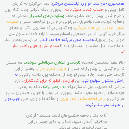
همینجوری خرج‌هات رو وارد اپلیکیشن می‌کنی
. بعداً می‌تونی یه گزارش
کامل ببینی و
حساب کتابت دقیق باشه
. اینجوری دیگه نگرانی بابت اتمام پول
یا خرج کردن بیش از حد نداری. بعد،
اپلیکیشن‌های تبدیل ارز
هستن که
واقعاً یه نجات‌دهنده واقعی‌ان. می‌تونی نرخ ارز رو تو لحظه ببینی و
همیشه
بدونی چقدر داری خرج می‌کنی
، چه تو بازار بزرگ استانبول باشی و چه تو
مراکز خرید کیش. آژانس مسافرتی آسمان سپید، با ارائه خدمات متنوع مثل
فروش پرواز و ویزا،
همیشه سعی می‌کنه اطلاعات کاملی
درباره هزینه‌های سفر
به مقاصدی مثل مشهد و ارمنستان بده تا
مسافرانش با خیال راحت سفر
کنن
.
حالا فقط اپلیکیشن نیست،
کارت‌های اعتباری بین‌المللی هوشمند
هم هستن
که نرخ تبدیل ارز بهتری ارائه میدن و
کارمزد کمتری دارن
. بعضی از این
کارت‌ها حتی بهت اجازه میدن تو چند ارز مختلف پول داشته باشی و
به
راحتی بینشون سوئیچ کنی
. این
ابزارهای نوآورانه برای گردشگران
، کاری
می‌کنن که مدیریت پول تو سفر دیگه
یه دردسر نباشه
، بلکه یه بخش
هوشمندانه از تجربه سفرت باشه. اینجوری می‌تونی با خیال راحت‌تر پولت رو
خرج کنی و
از هر لحظه سفرت لذت ببری
. واقعاً که تکنولوژی، حتی
جیب‌مون
رو هم تو سفر منظم کرده
.
آیا به دنبال کشف شگفتی‌های تایلند هستید؟ آژانس
مسافرتی آسمان سپید، شما را به ماجراجویی در این
سرزمین لبخندها دعوت می‌کند.