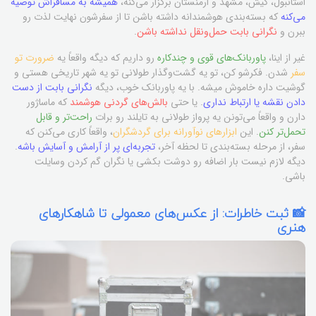
استانبول، کیش، مشهد و ارمنستان برگزار می‌کنه،
همیشه به مسافراش توصیه
می‌کنه
که بسته‌بندی هوشمندانه داشته باشن تا از سفرشون نهایت لذت رو
ببرن و
نگرانی بابت حمل‌ونقل نداشته باشن
.
غیر از اینا،
پاوربانک‌های قوی و چندکاره
رو داریم که دیگه واقعاً یه
ضرورت تو
سفر
شدن. فکرشو کن، تو یه گشت‌وگذار طولانی تو یه شهر تاریخی هستی و
گوشیت داره خاموش میشه. با یه پاوربانک خوب، دیگه
نگرانی بابت از دست
دادن نقشه یا ارتباط نداری
. یا حتی
بالش‌های گردنی هوشمند
که ماساژور
دارن و واقعاً می‌تونن یه پرواز طولانی به تایلند رو برات
راحت‌تر و قابل
تحمل‌تر کنن
. این
ابزارهای نوآورانه برای گردشگران
، واقعاً کاری می‌کنن که
سفر، از مرحله بسته‌بندی تا لحظه آخر،
تجربه‌ای پر از آرامش و آسایش باشه
.
دیگه لازم نیست بار اضافه رو دوشت بکشی یا نگران گم کردن وسایلت
باشی.
📸 ثبت خاطرات: از عکس‌های معمولی تا شاهکارهای
هنری