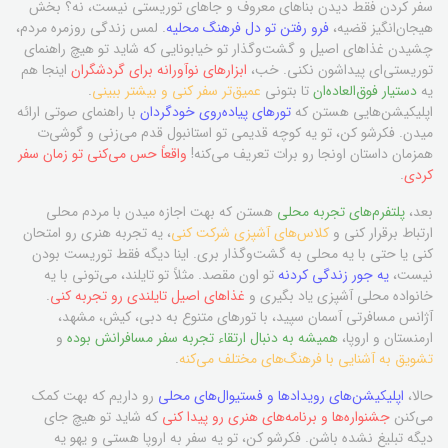
سفر کردن فقط دیدن بناهای معروف و جاهای توریستی نیست، نه؟ بخش
هیجان‌انگیز قضیه،
فرو رفتن تو دل فرهنگ محلیه
. لمس زندگی روزمره مردم،
چشیدن غذاهای اصیل و گشت‌وگذار تو خیابونایی که شاید تو هیچ راهنمای
توریستی‌ای پیداشون نکنی. خب،
ابزارهای نوآورانه برای گردشگران
اینجا هم
یه
دستیار فوق‌العاده‌ان
تا بتونی
عمیق‌تر سفر کنی و بیشتر ببینی
.
اپلیکیشن‌هایی هستن که
تورهای پیاده‌روی خودگردان
با راهنمای صوتی ارائه
میدن. فکرشو کن، تو یه کوچه قدیمی تو استانبول قدم می‌زنی و گوشی‌ت
همزمان داستان اونجا رو برات تعریف می‌کنه!
واقعاً حس می‌کنی تو زمان سفر
کردی
.
بعد،
پلتفرم‌های تجربه محلی
هستن که بهت اجازه میدن با مردم محلی
ارتباط برقرار کنی و
کلاس‌های آشپزی شرکت کنی
، یه تجربه هنری رو امتحان
کنی یا حتی با یه محلی به گشت‌وگذار بری. اینا دیگه فقط توریست بودن
نیست،
یه جور زندگی کردنه
تو اون مقصد. مثلاً تو تایلند، می‌تونی با یه
خانواده محلی آشپزی یاد بگیری و
غذاهای اصیل تایلندی رو تجربه کنی
.
آژانس مسافرتی آسمان سپید، با تورهای متنوع به دبی، کیش، مشهد،
ارمنستان و اروپا،
همیشه به دنبال ارتقاء تجربه سفر مسافرانش بوده
و
تشویق به آشنایی با فرهنگ‌های مختلف می‌کنه
.
حالا،
اپلیکیشن‌های رویدادها و فستیوال‌های محلی
رو داریم که بهت کمک
می‌کنن
جشنواره‌ها و برنامه‌های هنری رو پیدا کنی
که شاید تو هیچ جای
دیگه تبلیغ نشده باشن. فکرشو کن، تو یه سفر به اروپا هستی و یهو یه