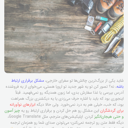
شاید یکی از بزرگ‌ترین چالش‌ها تو سفرای خارجی،
مشکل برقراری ارتباط
باشه
، نه؟ تصور کن تو یه شهر جدید تو اروپا هستی، می‌خوای از یه فروشنده
آدرس بپرسی یا غذا سفارش بدی، اما زبون همدیگه رو نمی‌فهمید. قبلاً
اینجوری بود که باید با اشاره حرف می‌زدی یا یه دیکشنری بزرگ همراهت
بود، که خب، خیلی هم به درد نمی‌خورد. ولی حالا دیگه
ابزارهای نوآورانه
برای گردشگران
این مشکل رو هم حل کردن و برقراری ارتباط رو یه
چیز آسون
و حتی هیجان‌انگیز
کردن. اپلیکیشن‌های مترجم، مثل Google Translate،
دیگه فقط متن رو ترجمه نمی‌کنن؛ می‌تونن صدای شما رو همزمان ترجمه