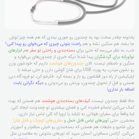
یادتونه چقدر سخت بود یه چمدون رو جوری ببندی که هم همه چیز توش
جا بشه، هم سنگین نشه و هم
راحت بتونی چیزی که می‌خوای رو پیدا کنی
؟
خب، به نظر می‌رسه که حتی برای
بسته‌بندی و راحتی تو سفر
هم
ابزارهای
نوآورانه برای گردشگران
پیدا شده! دیگه خبری از چمدون‌های بی‌قواره و
سنگین و نامنظم نیست. الان
چمدون‌های هوشمند
داریم که خودشون وزن
رو نشون میدن، یه پورت USB برای شارژ گوشی دارن و حتی میشه با
اپلیکیشن از راه دور قفلشون رو باز و بسته کرد. فکرشو کن، تو فرودگاه دبی
هستی و قبل از تحویل چمدون، وزنش رو می‌دونی و
دیگه نگرانی بابت
اضافه بار نداری
!
حالا فقط چمدون نیست،
کیف‌های بسته‌بندی هوشمند
هم هستن که بهت
کمک می‌کنن لباساتو فشرده کنی و فضای بیشتری تو چمدونت ایجاد کنی.
اینا واقعاً برای سفرای طولانی به تایلند یا اروپا که کلی لباس نیاز داری،
محشرن. حتی
آویزهای لباس قابل حمل
و
بطری‌های کوچک و قابل شارژ
برای شامپو و مایعات هم هستن که بسته‌بندی رو خیلی منظم‌تر و آسون‌تر
می‌کنن. آژانس مسافرتی آسمان سپید که تورهای متنوعی به مقاصدی مثل