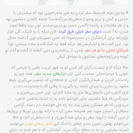
# یادتون میاد قدیم‌ها، سفر کردن یه جور ماجراجویی بود که بیشترش با
حدس و گمان و پرس‌وجو از محلی‌ها می‌گذشت؟ نقشه کاغذی دستمون بود
و از هر مغازه‌دار و راننده تاکسی مسیر رو می‌پرسیدیم. اون روزا واقعاً تموم
شدن، نه؟ خب،
دنیای سفر خیلی فرق کرده
. الان دیگه با یه کلیک، کلی ابزار
نوآورانه برای گردشگران در دسترسمونه که حتی تصورشم توی گذشته محال
بود. این گجت‌ها و اپلیکیشن‌ها، دیگه فقط یه کمک‌کننده ساده نیستن؛ اونا
شریکای اصلی ما تو هر سفر
شدن، از برنامه‌ریزی دبی گرفته تا گشت‌وگذار تو
کوچه پس‌کوچه‌های استانبول یا سواحل کیش.
حالا دیگه لازم نیست نگران گم شدن تو یه شهر غریب باشی یا بترسی که
نتونی با مردم محلی صحبت کنی. این
ابزارهای جدید سفر
، همه چیز رو
راحت‌تر، امن‌تر و هیجان‌انگیزتر کردن. از لحظه‌ای که تصمیم می‌گیری بلیط
مشهد رو بخری یا ویزای تایلند رو بگیری، تا وقتی که با چمدونت دم در
فرودگاهی، این تکنولوژی‌ها مثل یه سایه کنارتن. اون حس بی‌خبری و
سردرگمی که قبلاً داشتیم، جای خودشو داده به یه اعتمادبه‌نفس خاص؛
می‌دونی که هر مشکلی پیش بیاد، یه راه حل هوشمند دم دسته. آژانس
مسافرتی آسمان سپید هم همیشه سعی کرده با ارائه بهترین تورها و پروازها،
از دبی گرفته تا اروپا، سفر رو برای شما آسون‌تر و لذت‌بخش‌تر کنه، و حالا
می‌خوایم بهتون نشون بدیم چطور با کمک این
فناوری‌های نوین
می‌تونید
تجربه سفرتون رو به یه سطح دیگه ببرید. آماده‌این که با هم قدم به دنیای