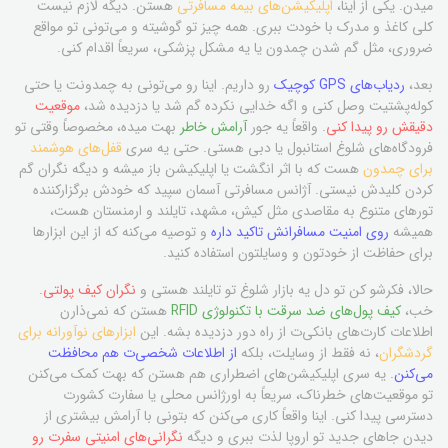
میدن. یکی از اینا،
اپلیکیشن‌های بیمه مسافرتی
هستن. دیگه لازم نیست
کلی کاغذ و مدرک با خودت ببری. همه چیز تو گوشیته و می‌تونی تو مواقع
ضروری، مثل گم شدن چمدون یا یه مشکل پزشکی، سریعاً اقدام کنی.
بعد،
ردیاب‌های GPS کوچیک
رو داریم. اینا رو می‌تونی به چمدونت یا حتی
کوله‌پشتیت وصل کنی و اگه خدایی نکرده گم شد یا دزدیده شد،
موقعیت
دقیقش رو پیدا کنی
. واقعاً یه جور
آرامش خاطر
بهت میده، مخصوصاً وقتی تو
فرودگاه‌های شلوغ استانبول یا دبی هستی. حتی یه سری
قفل‌های هوشمند
برای چمدون
هست که با اثر انگشت یا اپلیکیشن باز میشه و دیگه نگران گم
کردن کلیدش نیستی. آژانس مسافرتی آسمان سپید که خودش برگزارکننده
تورهای متنوع به مقاصدی مثل کیش، مشهد، تایلند و ارمنستان هست،
همیشه
روی امنیت مسافرانش تاکید داره
و توصیه می‌کنه که از این ابزارها
برای حفاظت از خودتون و وسایلتون استفاده کنید.
حالا، فکرشو کن تو دل یه بازار شلوغ تو تایلند هستی و
نگران کیف پولتی
.
خب،
کیف پول‌های ضد سرقت با تکنولوژی RFID
هستن که نمی‌ذارن
اطلاعات کارت‌های بانکی‌ت از راه دور دزدیده بشه. این
ابزارهای نوآورانه برای
گردشگران
، نه فقط از وسایلت، بلکه
از اطلاعات شخصی‌ت هم محافظت
می‌کنن
. یه سری اپلیکیشن‌های اضطراری هم هستن که بهت کمک می‌کنن
تو موقعیت‌های خطرناک، سریعاً به اورژانس محلی یا سفارت کشورت
دسترسی پیدا کنی. اینا واقعاً کاری می‌کنن که بتونی با آرامش بیشتری از
دیدن جاهای جدید تو اروپا لذت ببری و دیگه
نگرانی‌های امنیتی سفرت رو