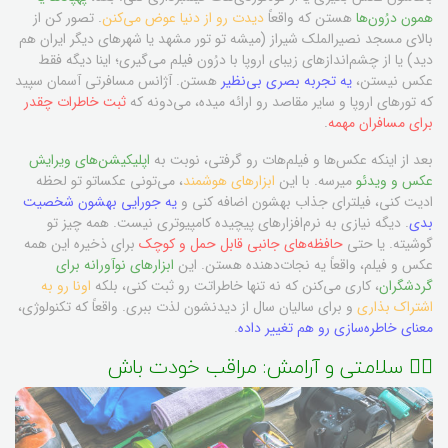
همون درُون‌ها
هستن که واقعاً
دیدت رو از دنیا عوض می‌کنن
. تصور کن از
بالای مسجد نصیرالملک شیراز (میشه تو تور مشهد یا شهرهای دیگر ایران هم
دید) یا از چشم‌اندازهای زیبای اروپا با درُون فیلم می‌گیری؛ اینا دیگه فقط
عکس نیستن،
یه تجربه بصری بی‌نظیر
هستن. آژانس مسافرتی آسمان سپید
که تورهای اروپا و سایر مقاصد رو ارائه میده، می‌دونه که
ثبت خاطرات چقدر
برای مسافران مهمه
.
بعد از اینکه عکس‌ها و فیلم‌هات رو گرفتی، نوبت به
اپلیکیشن‌های ویرایش
عکس و ویدئو
میرسه. با این
ابزارهای هوشمند
، می‌تونی عکساتو تو لحظه
ادیت کنی، فیلترای جذاب بهشون اضافه کنی و
یه جورایی بهشون شخصیت
بدی
. دیگه نیازی به نرم‌افزارهای پیچیده کامپیوتری نیست. همه چیز تو
گوشیته. یا حتی
حافظه‌های جانبی قابل حمل و کوچک
برای ذخیره این همه
عکس و فیلم، واقعاً یه نجات‌دهنده هستن. این
ابزارهای نوآورانه برای
گردشگران
، کاری می‌کنن که نه تنها خاطراتت رو ثبت کنی، بلکه
اونا رو به
اشتراک بذاری
و برای سالیان سال از دیدنشون لذت ببری. واقعاً که تکنولوژی،
معنای خاطره‌سازی رو هم تغییر داده
.
🧘‍♂️ سلامتی و آرامش: مراقب خودت باش