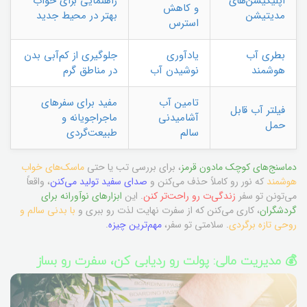
اپلیکیشن‌های
راهنمایی برای خواب
و کاهش
مدیتیشن
بهتر در محیط جدید
استرس
بطری آب
یادآوری
جلوگیری از کم‌آبی بدن
هوشمند
نوشیدن آب
در مناطق گرم
تامین آب
مفید برای سفرهای
فیلتر آب قابل
آشامیدنی
ماجراجویانه و
حمل
سالم
طبیعت‌گردی
دماسنج‌های کوچک مادون قرمز
، برای بررسی تب یا حتی
ماسک‌های خواب
هوشمند
که نور رو کاملاً حذف می‌کنن و
صدای سفید تولید می‌کنن
، واقعاً
می‌تونن تو سفر
زندگی‌ت رو راحت‌تر کنن
. این
ابزارهای نوآورانه برای
گردشگران
، کاری می‌کنن که از سفرت نهایت لذت رو ببری و
با بدنی سالم و
روحی تازه برگردی
. سلامتی تو سفر،
مهم‌ترین چیزه
.
💰 مدیریت مالی: پولت رو ردیابی کن، سفرت رو بساز