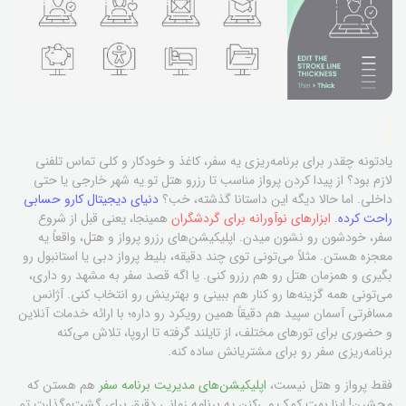
یادتونه چقدر برای برنامه‌ریزی یه سفر، کاغذ و خودکار و کلی تماس تلفنی
لازم بود؟ از پیدا کردن پرواز مناسب تا رزرو هتل تو یه شهر خارجی یا حتی
داخلی. اما حالا دیگه این داستانا گذشته، خب؟
دنیای دیجیتال کارو حسابی
راحت کرده
.
ابزارهای نوآورانه برای گردشگران
همینجا، یعنی قبل از شروع
سفر، خودشون رو نشون میدن. اپلیکیشن‌های رزرو پرواز و هتل، واقعاً یه
معجزه هستن. مثلاً می‌تونی توی چند دقیقه، بلیط پرواز دبی یا استانبول رو
بگیری و همزمان هتل رو هم رزرو کنی. یا اگه قصد سفر به مشهد رو داری،
می‌تونی همه گزینه‌ها رو کنار هم ببینی و بهترینش رو انتخاب کنی. آژانس
مسافرتی آسمان سپید هم دقیقاً همین رویکرد رو داره؛ با ارائه خدمات آنلاین
و حضوری برای تورهای مختلف، از تایلند گرفته تا اروپا، تلاش می‌کنه
برنامه‌ریزی سفر رو برای مشتریانش ساده کنه.
فقط پرواز و هتل نیست،
اپلیکیشن‌های مدیریت برنامه سفر
هم هستن که
محشرن! اینا بهت کمک می‌کنن یه برنامه زمانی دقیق برای گشت‌وگذارت تو