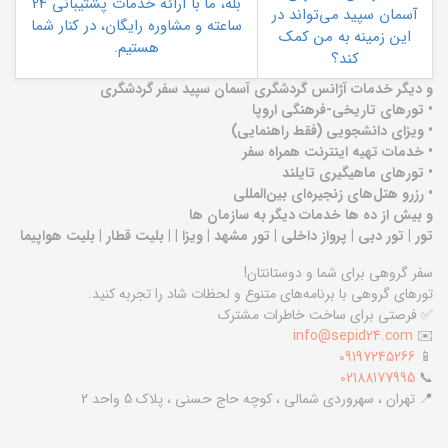
بله، ما با ارائه خدمات پشتیبانی 24
آسمان سپید می‌تواند در
ساعته و مشاوره رایگان، در کنار شما
این زمینه به من کمک
هستیم.
کند؟
و دیگر خدمات آژانس گردشگری آسمان سپید سفر گردشگری
• تورهای تاریخی-فرهنگی اروپا
• ویزای دانشجویی (فقط راهنمایی)
• خدمات تهیه اینترنت همراه سفر
• تورهای ماهیگیری تایلند
• رزرو هتل‌های زنجیره‌ای بین‌المللی
و بیش از ده ها خدمات دیگر به سازمان ها
تور | تور دبی | پرواز داخلی | تور مشهد | ویزا | | بلیت قطار | بلیت هواپیما
سفر گروهی برای شما و دوستانتان!
تورهای گروهی با برنامه‌های متنوع و لحظات شاد را تجربه کنید.
✅ فرصتی برای ساخت خاطرات مشترک
info@sepid24.com
✉️
09197245266
📱
02188177995
📞
📍 تهران ، سهروردی شمالی ، کوچه حاج حسنی ، پلاک 5 واحد 2