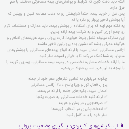
البته باید دقت کنین که شرایط و پوشش‌های بیمه مسافرتی مختلف با هم
فرق داره.
پس قبل از خرید بیمه، حتماً شرایطش رو به دقت مطالعه کنین و ببینین که
آیا پوشش تاخیر پرواز رو داره یا نه.
یه نکته مهم اینه که برای استفاده از پوشش بیمه، باید مدارک و مستندات لازم
رو جمع آوری کنین و به شرکت بیمه ارائه بدین.
این مدارک میتونه شامل بلیط هواپیما، کارت پرواز، رسید هزینه‌های اضافی و
هرگونه مدرکی باشه که نشون بده پروازتون تاخیر داشته.
آژانس مسافرتی آسمان سپید با ارائه انواع بیمه‌های مسافرتی با پوشش‌های
متنوع، به شما کمک می‌کند تا با خیالی آسوده سفر کنید.
ما با ارائه خدمات مشاوره تخصصی در زمینه بیمه مسافرتی، بهترین گزینه را
با توجه به نیازهای شما پیشنهاد می‌دهیم.
چگونه می‌توان به تمامی نیازهای سفر خود از جمله
پرواز، قطار، تور و ویزا پاسخ داد؟ آژانس مسافرتی
آسمان سپید، پکیج‌های جامع را ارائه می‌دهد.
✅ ارائه کلیه خدمات مسافرتی به صورت یکجا
✅ صرفه‌جویی در زمان و هزینه
✅ انعطاف‌پذیری در انتخاب گزینه‌ها
سفر خود را با ما کامل کنید!
📱 اپلیکیشن‌های کاربردی؛ پیگیری وضعیت پرواز با