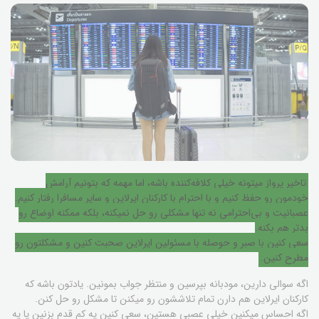
تاخیر پرواز میتونه خیلی کلافه‌کننده باشه، اما مهمه که بتونیم آرامش
خودمون رو حفظ کنیم و با احترام با کارکنان ایرلاین و سایر مسافرا رفتار کنیم.
عصبانیت و بی‌احترامی نه تنها مشکلی رو حل نمیکنه، بلکه ممکنه اوضاع رو
بدتر هم بکنه.
سعی کنین با صبر و حوصله با مسئولین ایرلاین صحبت کنین و مشکلتون رو
مطرح کنین.
اگه سوالی دارین، مودبانه بپرسین و منتظر جواب بمونین. یادتون باشه که
کارکنان ایرلاین هم دارن تمام تلاششون رو میکنن تا مشکل رو حل کنن.
اگه احساس میکنین خیلی عصبی هستین، سعی کنین یه کم قدم بزنین یا یه