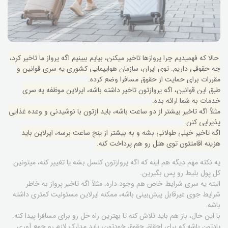
حالا که فهمیدیم چرا پروازها تاخیر میکنن، بیایم ببینیم اگه پرواز ما تاخیر کرد،
چه حقوقی داریم. توی ایران، سازمان هواپیمایی کشوری یه سری قوانین و
مقررات برای حمایت از حقوق مسافرا وضع کرده.
طبق این قوانین، اگه پروازتون تاخیر داشته باشه، ایرلاین موظفه یه سری
خدمات به شما ارائه بده.
مثلاً اگه تاخیر بیشتر از دو ساعت باشه، باید ازتون با نوشیدنی و وعده غذایی
پذیرایی کنن.
اگه تاخیر خیلی طولانی بشه و به بیشتر از پنج ساعت برسه، ایرلاین باید
هزینه اقامتتون توی هتل رو هم پرداخت کنه.
یه نکته مهم دیگه هم اینه که اگه پروازتون کنسل بشه یا تغییر کنه، میتونین
کل پول بلیط رو پس بگیرین.
البته یه سری شرایط خاص هم وجود داره. مثلاً اگه تاخیر پرواز به خاطر
شرایط جوی غیرقابل پیش‌بینی باشه، ممکنه ایرلاین مسئولیت کمتری داشته
باشه.
با این حال، باز هم باید تلاش کنه تا بهترین راه حل رو برای مسافرا پیدا کنه.
یادتون باشه که برای احقاق حقوق خودتون، باید مدارک لازم رو جمع آوری