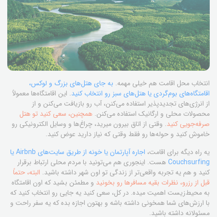
انتخاب محل اقامت هم خیلی مهمه.
به جای هتل‌های بزرگ و لوکس،
اقامتگاه‌های بوم‌گردی یا هتل‌های سبز رو انتخاب کنید
. این اقامتگاه‌ها معمولاً
از انرژی‌های تجدیدپذیر استفاده می‌کنن، آب رو بازیافت می‌کنن و از
محصولات محلی و ارگانیک استفاده می‌کنن.
همچنین، سعی کنید تو هتل
صرفه‌جویی کنید
. وقتی از اتاق بیرون میرید، چراغ‌ها و وسایل الکترونیکی رو
خاموش کنید و حوله‌ها رو فقط وقتی که نیاز دارید عوض کنید.
یه راه دیگه برای اقامت،
اجاره آپارتمان یا خونه از طریق سایت‌های Airbnb یا
Couchsurfing
هست. اینجوری هم می‌تونید با مردم محلی ارتباط برقرار
کنید و هم یه تجربه واقعی‌تر از زندگی تو اون شهر داشته باشید.
البته، حتماً
قبل از رزرو، نظرات بقیه مسافرها رو بخونید
و مطمئن بشید که اون اقامتگاه
به محیط‌زیست اهمیت میده. در کل، سعی کنید یه جایی رو انتخاب کنید که
با ارزش‌های شما همخونی داشته باشه و بهتون اجازه بده که یه سفر راحت و
مسئولانه داشته باشید.