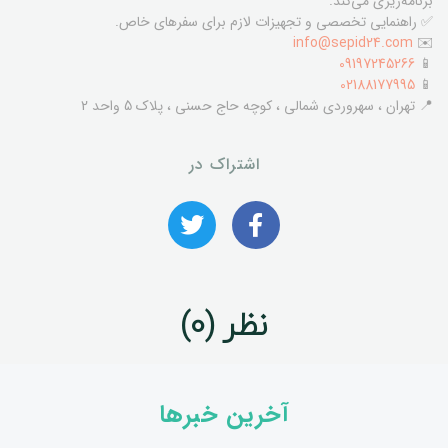
برنامه‌ریزی می‌کند.
✅ راهنمایی تخصصی و تجهیزات لازم برای سفرهای خاص.
info@sepid24.com
✉️
09197245266
📱
02188177995
📱
📍 تهران ، سهروردی شمالی ، کوچه حاج حسنی ، پلاک 5 واحد 2
اشتراک در
نظر (0)
آخرین خبرها