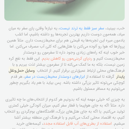
خب، ببینید،
سفر سبز فقط یه ترند نیست
، یه نیازه! وقتی پای سفر به میان
میاد، همه‌مون دوست داریم بهترین تجربه‌ها رو داشته باشیم، اما اغلب
یادمون میره این تجربه‌ها یه قیمتی هم برای محیط‌زیست دارن. مثلاً همین
پروازها که هوا رو آلوده می‌کنن یا هتل‌هایی که کلی آب مصرف می‌کنن. اما
خبر خوب اینه که راه‌های زیادی وجود داره تا سفرمون رو دوستدار
محیط‌زیست کنیم و
ردپای کربنی‌مون رو کاهش بدیم
. این فقط به نفع کره
زمین نیست، بلکه به ما کمک می‌کنه تا از سفرمون بیشتر لذت ببریم و با
فرهنگ‌های محلی ارتباط عمیق‌تری برقرار کنیم. از انتخاب
وسایل حمل‌ونقل
پایدار
گرفته تا استفاده از
ابزارهای دوستدار محیط‌زیست در سفر
، هر قدم
کوچکی می‌تونه تاثیر بزرگی داشته باشه. پس بیاید با هم یاد بگیریم چطور
می‌تونیم یه مسافر مسئول باشیم.
یه چیزی که خیلی مهمه اینه که بدونیم هر کدوم از انتخاب‌های ما چه تاثیری
داره. مثلاً اگه به جای هواپیما با قطار سفر کنیم، میزان آلودگی خیلی کمتری
تولید می‌کنیم. یا اگه به جای هتل‌های بزرگ، اقامتگاه‌های بوم‌گردی رو انتخاب
کنیم، به اقتصاد محلی کمک می‌کنیم و با فرهنگ اون منطقه بیشتر آشنا
میشیم.
استفاده از بطری‌های آب قابل استفاده مجدد
، کیسه‌های خرید