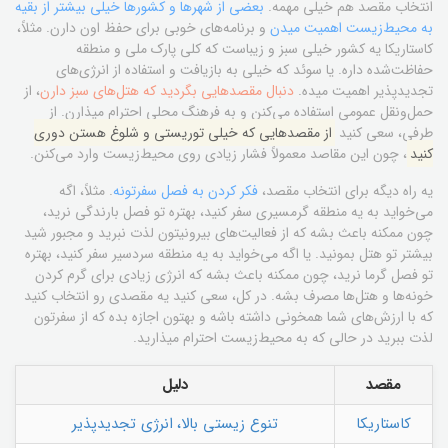
انتخاب مقصد هم خیلی مهمه.
بعضی از شهرها و کشورها خیلی بیشتر از بقیه
به محیط‌زیست اهمیت میدن
و برنامه‌های خوبی برای حفظ اون دارن. مثلاً،
کاستاریکا یه کشور خیلی سبز و زیباست که کلی پارک ملی و منطقه
حفاظت‌شده داره. یا سوئد که خیلی به بازیافت و استفاده از انرژی‌های
تجدیدپذیر اهمیت میده.
دنبال مقصدهایی بگردید که هتل‌های سبز دارن
، از
حمل‌ونقل عمومی استفاده می‌کنن و به فرهنگ محلی احترام میذارن. از
طرفی، سعی کنید
از مقصدهایی که خیلی توریستی و شلوغ هستن دوری
کنید
، چون این مقاصد معمولاً فشار زیادی روی محیط‌زیست وارد می‌کنن.
یه راه دیگه برای انتخاب مقصد،
فکر کردن به فصل سفرتونه
. مثلاً، اگه
می‌خواید به یه منطقه گرمسیری سفر کنید، بهتره تو فصل بارندگی نرید،
چون ممکنه باعث بشه که از فعالیت‌های بیرونیتون لذت نبرید و مجبور شید
بیشتر تو هتل بمونید. یا اگه می‌خواید به یه منطقه سردسیر سفر کنید، بهتره
تو فصل گرما نرید، چون ممکنه باعث بشه که انرژی زیادی برای گرم کردن
خونه‌ها و هتل‌ها مصرف بشه. در کل، سعی کنید یه مقصدی رو انتخاب کنید
که با ارزش‌های شما همخونی داشته باشه و بهتون اجازه بده که از سفرتون
لذت ببرید در حالی که به محیط‌زیست احترام میذارید.
مقصد
دلیل
کاستاریکا
تنوع زیستی بالا، انرژی تجدیدپذیر