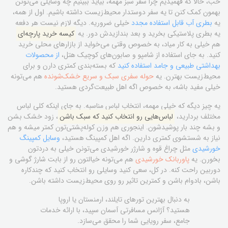
خب، حالا که فهمیدیم چرا سفر سبز مهمه، بیاید ببینیم چه وسایلی می‌تونن
بهمون کمک کنن تا یه سفر دوستدار محیط‌زیست داشته باشیم. اول از همه،
یه
بطری آب قابل استفاده مجدد
خیلی ضروریه. دیگه لازم نیست هر دفعه
یه بطری پلاستیکی بخرید و بعد بندازیدش دور. یه
کیسه خرید پارچه‌ای
هم خیلی به کار میاد، به خصوص وقتی می‌خواید از بازارهای محلی خرید
کنید. به جای استفاده از شامپو و صابون‌های کوچیک هتل،
از محصولات
بهداشتی طبیعی و جامد استفاده کنید
که بسته‌بندی کمتری دارن و برای
محیط‌زیست بهترن. یه
حوله سفری سبک و سریع خشک‌شونده
هم می‌تونه
خیلی مفید باشه، به خصوص اگه اهل طبیعت‌گردی هستید.
یه چیز دیگه که خیلی مهمه، انتخاب لباس مناسبه. به جای اینکه کلی لباس
مختلف بردارید،
لباس‌هایی رو انتخاب کنید که سبک باشن
، زود خشک بشن
و بشه چند بار پوشیدشون. اینجوری هم وزن کوله‌پشتی‌تون کمتر میشه و هم
نیاز به شستشوی کمتری دارین. اگه اهل کمپینگ هستید،
وسایل کمپینگ
خورشیدی
مثل چراغ قوه و شارژر خورشیدی می‌تونن خیلی به دردتون
بخورن. یه
پاوربانک خورشیدی
هم می‌تونه خیالتون رو از بابت شارژ گوشی و
دوربین راحت کنه. در کل، سعی کنید وسایلی رو انتخاب کنید که چندکاره
باشن، بادوام باشن و کمترین تاثیر رو روی محیط‌زیست داشته باشن.
به دنبال بهترین تورهای تایلند، ارمنستان یا اروپا
هستید؟ آژانس مسافرتی آسمان سپید، با ارائه خدمات
جامع، سفر رویایی شما را محقق می‌سازد.