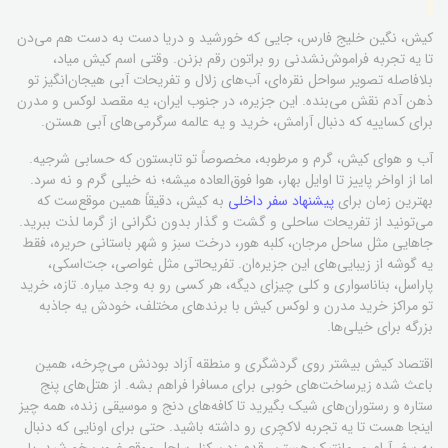
کیش، نگین خلیج فارس، جایی که خورشید و دریا دست به دست هم می‌دن
تا یه تجربه فراموش‌نشدنی رو براتون رقم بزنن. وقتی اسم کیش میاد،
بلافاصله تصویر سواحل نقره‌ای، آب‌های زلال و تفریحات آبی هیجان‌انگیز تو
ذهن آدم نقش می‌بنده. این جزیره، در جنوب ایران، یه مقصد لوکس و مدرن
برای کساییه که دنبال آرامش، خرید و یه عالمه سرگرمی‌های آبی هستن.
آب و هوای کیش، گرم و مرطوبه، مخصوصاً تو تابستون که حسابی شرجیه.
اما از اواخر پاییز تا اوایل بهار، هوا فوق‌العاده میشه؛ نه خیلی گرم و نه سرد.
بهترین زمان برای
پیشنهاد سفر داخلی
به کیش، دقیقاً همین موقع‌ست که
می‌تونید از تفریحات ساحلی و گشت و گذار بدون نگرانی از گرما لذت ببرید.
جاهایی مثل ساحل مرجان، کلبه هور، درخت سبز و شهر باستانی حریره، فقط
یه گوشه از زیبایی‌های این جزیره‌ان. تفریحاتی مثل غواصی، جت‌اسکی،
پاراسل، بناناسواری و کلی چیزای دیگه، هر کسی رو به وجد میاره. تازه، خرید
تو مراکز خرید مدرن و لوکس کیش با برندهای مختلف، خودش یه جاذبه
بزرگه برای خیلی‌ها.
اقتصاد کیش بیشتر روی گردشگری و منطقه آزاد بودنش می‌چرخه، همین
باعث شده زیرساخت‌های خوبی برای مسافرا فراهم بشه. از هتل‌های پنج
ستاره و رستوران‌های شیک بگیرید تا کافه‌های دنج و موسیقی زنده، همه چیز
اینجا هست تا یه تجربه لاکچری رو داشته باشید. حتی برای اونایی که دنبال