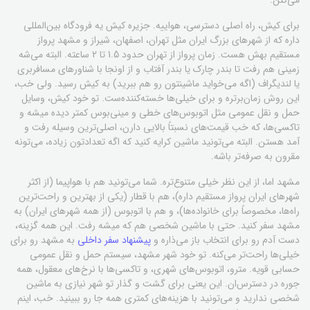
برای کیش، راه اصلی دسترسی، هواییه. جزیره کیش یه فرودگاه بین‌المللی
داره که از شهرهای بزرگ ایران مثل تهران، اصفهان، شیراز و مشهد پرواز
مستقیم بهش هست. زمان پرواز از تهران حدود 1.5 تا 2 ساعته. البته می‌شه
زمینی هم رفت تا بندر چارک یا بندر آفتاب و از اونجا با شناورهای مسافربری
یا لندیگراف (اگه می‌خواید ماشینتون رو هم ببرید) به کیش رسید. ولی خب،
این روش زمان‌برتره و برای خیلی‌ها خسته‌کننده‌ست. تو خود کیش، وسایل
حمل و نقل عمومی مثل اتوبوس‌های خطی و مینی‌بوس کمتر دیده میشه و
تاکسی‌ها، که خب قیمت‌های نسبتاً بالایی دارن، اصلی‌ترین وسیله رفت و
آمد هستن. البته می‌تونید ماشین کرایه کنید که اگه تعدادتون زیاده، می‌تونه
مقرون به صرفه‌تر باشه.
مشهد اما، از این نظر خیلی متنوع‌تره. شما می‌تونید هم با هواپیما (از اکثر
شهرهای ایران پرواز مستقیم داره)، هم با قطار (یکی از بهترین و راحت‌ترین
راه‌ها، مخصوصاً برای خانواده‌ها)، و هم با اتوبوس (از همه شهرهای ایران) به
مشهد سفر کنید. حتی با ماشین شخصی هم که میشه رفت. این همه گزینه،
دست آدم رو برای انتخاب باز می‌ذاره و
پیشنهاد سفر داخلی
به مشهد رو برای
خیلی‌ها راحت‌تر می‌کنه. تو خود شهر مشهد، سیستم حمل و نقل عمومی
حسابی قویه. مترو، اتوبوس‌های شهری، و تاکسی‌ها با نرخ‌های معقول، همه
جوره در دسترس‌ان. این یعنی برای گشت و گذار تو شهر نیازی به ماشین
شخصی ندارید و می‌تونید با هزینه‌های کمتری همه جا رو ببینید. خب، اینم