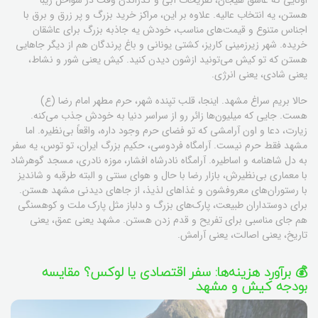
هستن، یه انتخاب عالیه. علاوه بر این، مراکز خرید بزرگ و پر زرق و برق با
اجناس متنوع و قیمت‌های مناسب، خودش یه جاذبه بزرگ برای عاشقان
خریده. شهر زیرزمینی کاریز، کشتی یونانی و باغ پرندگان هم از دیگر جاهایی
هستن که تو کیش می‌تونید ازشون دیدن کنید. کیش یعنی شور و نشاط،
یعنی شادی، یعنی انرژی.
حالا بریم سراغ مشهد. اینجا، قلب تپنده شهر، حرم مطهر امام رضا (ع)
هست. جایی که میلیون‌ها زائر رو از سراسر دنیا به خودش جذب می‌کنه.
زیارت، دعا و اون آرامشی که تو فضای حرم وجود داره، واقعاً بی‌نظیره. اما
مشهد فقط حرم نیست. آرامگاه فردوسی، حکیم بزرگ ایران، تو توس، یه سفر
به دل شاهنامه و اساطیره. آرامگاه نادرشاه افشار، موزه نادری، مسجد گوهرشاد
با معماری بی‌نظیرش، بازار رضا با حال و هوای سنتی و البته طرقبه و شاندیز
با رستوران‌های معروفشون و غذاهای لذیذ، از جاهای دیدنی مشهد هستن.
برای دوستداران طبیعت، پارک‌های بزرگ و دلباز مثل پارک ملت و کوهسنگی
هم جای مناسبی برای تفریح و قدم زدن هستن. مشهد یعنی عمق، یعنی
تاریخ، یعنی اصالت، یعنی آرامش.
💰 برآورد هزینه‌ها: سفر اقتصادی یا لوکس؟ مقایسه
بودجه کیش و مشهد