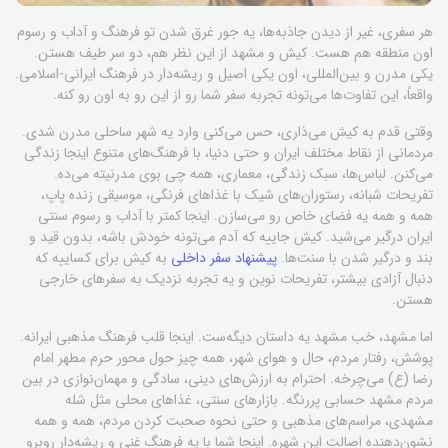
هر سفری، غیر از دیدن جاذبه‌ها، یه جور غرق شدن تو فرهنگ و آداب و رسوم
اون منطقه هم هست. کیش و مشهد از این نظر هم، دو سر طیف هستن.
یکی مدرن و بین‌المللی، اون یکی اصیل و ریشه‌دار در فرهنگ ایرانی-اسلامی.
واقعاً، این تفاوت‌ها می‌تونه تجربه سفر شما رو از این رو به اون رو کنه.
وقتی قدم به کیش می‌ذاری، حس می‌کنی وارد یه شهر ساحلی مدرن شدی.
مردمانی از نقاط مختلف ایران و حتی دنیا، با فرهنگ‌های متنوع اینجا زندگی
می‌کنن. لباس‌ها، سبک زندگی، معماری، همه چی بوی مدرنیته می‌ده.
تفریحات شبانه، رستوران‌های شیک با غذاهای فرنگی، موسیقی زنده پاپ،
همه و همه یه فضای خاص رو می‌سازن. اینجا کمتر با آداب و رسوم سنتی
ایران درگیر می‌شید. کیش جاییه که آدم می‌تونه خودش باشه، بدون قید و
بند و درگیر شدن با سنت‌ها.
پیشنهاد سفر داخلی
به کیش برای کساییه که
دنبال آزادی بیشتر، تفریحات نوین و یه تجربه نزدیک به سفرهای خارجی
هستن.
اما مشهد، خب مشهد یه داستان دیگه‌ست. اینجا قلب فرهنگ مذهبی ایرانه.
پوشش، رفتار مردم، حال و هوای شهر، همه چیز حول محور حرم مطهر امام
رضا (ع) می‌چرخه. احترام به ارزش‌های دینی، سادگی و مهمان‌نوازی در بین
مردم مشهد حسابی پررنگه. بازارهای سنتی، غذاهای محلی مثل شله
مشهدی، مراسم‌های مذهبی و حتی نحوه صحبت کردن مردم، همه و همه
نشون‌دهنده اصالت این شهره. اینجا شما با یه فرهنگ غنی و ریشه‌دار روبرو