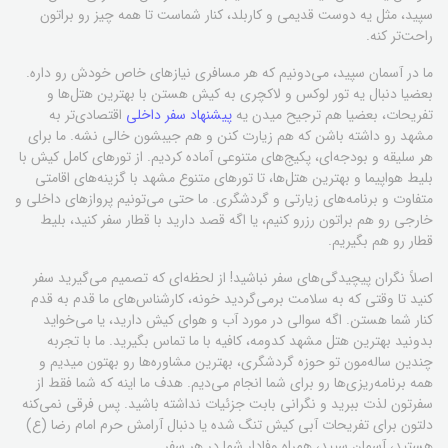
سپید، مثل یه دوست قدیمی و کاربلد، کنار شماست تا همه چیز رو براتون
راحت‌تر کنه.
ما در آسمان سپید، می‌دونیم که هر مسافری نیازهای خاص خودش رو داره.
بعضیا دنبال یه تور لوکس و لاکچری به کیش هستن با بهترین هتل‌ها و
تفریحات، بعضیا هم ترجیح میدن یه
پیشنهاد سفر داخلی
اقتصادی‌تر به
مشهد رو داشته باشن که هم زیارت کنن و هم جیبشون خالی نشه. ما برای
هر سلیقه و بودجه‌ای، پکیج‌های متنوعی آماده کردیم. از تورهای کامل کیش با
بلیط هواپیما و بهترین هتل‌ها، تا تورهای متنوع مشهد با گزینه‌های اقامتی
متفاوت و برنامه‌های زیارتی و گردشگری. ما حتی می‌تونیم پروازهای داخلی و
خارجی رو هم براتون رزرو کنیم، یا اگه قصد دارید با قطار سفر کنید، بلیط
قطار رو هم بگیریم.
اصلاً نگران پیچیدگی‌های سفر نباشید! از لحظه‌ای که تصمیم می‌گیرید سفر
کنید تا وقتی که به سلامت برمی‌گردید خونه، کارشناس‌های ما قدم به قدم
کنار شما هستن. اگه سوالی در مورد آب و هوای کیش دارید، یا می‌خواید
بدونید بهترین هتل مشهد کدومه، کافیه با ما تماس بگیرید. ما با تجربه
چندین ساله‌مون تو حوزه گردشگری، بهترین مشاوره‌ها رو بهتون میدیم و
همه برنامه‌ریزی‌ها رو برای شما انجام می‌دیم. هدف ما اینه که شما فقط از
سفرتون لذت ببرید و نگرانی بابت جزئیات نداشته باشید. پس فرقی نمی‌کنه
دلتون برای تفریحات آبی کیش تنگ شده یا دنبال آرامش حرم امام رضا (ع)
هستید، آسمان سپید، همراه وفادار شما در هر سفر.