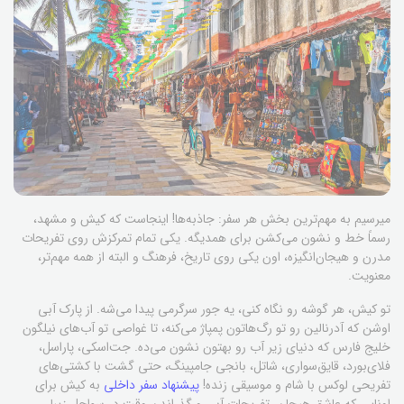
میرسیم به مهم‌ترین بخش هر سفر: جاذبه‌ها! اینجاست که کیش و مشهد،
رسماً خط و نشون می‌کشن برای همدیگه. یکی تمام تمرکزش روی تفریحات
مدرن و هیجان‌انگیزه، اون یکی روی تاریخ، فرهنگ و البته از همه مهم‌تر،
معنویت.
تو کیش، هر گوشه رو نگاه کنی، یه جور سرگرمی پیدا می‌شه. از پارک آبی
اوشن که آدرنالین رو تو رگ‌هاتون پمپاژ می‌کنه، تا غواصی تو آب‌های نیلگون
خلیج فارس که دنیای زیر آب رو بهتون نشون می‌ده. جت‌اسکی، پاراسل،
فلای‌بورد، قایق‌سواری، شاتل، بانجی جامپینگ، حتی گشت با کشتی‌های
تفریحی لوکس با شام و موسیقی زنده!
پیشنهاد سفر داخلی
به کیش برای
اونایی که عاشق هیجان، تفریحات آبی و گذراندن وقت در سواحل زیبا