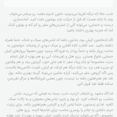
خب، حالا که دیگه تقریبًا می‌دونید دلتون کدوم مقصد رو بیشتر می‌خواد،
چند تا نکته هست که قبل از حرکت باید بهشون دقت کنید. آماده‌سازی
درست و حسابی، می‌تونه کلی از استرس‌های سفر رو کم کنه و بهتون کمک
کنه که تجربه بهتری داشته باشید.
اگه انتخابتون کیش بود، یادتون باشه که لباس‌های سبک و خنک، حتماً همراه
داشته باشید. ضد آفتاب، کلاه آفتابی و عینک دودی از واجباته. حواستون به
ساعت پرواز باشه و حتماً زودتر به فرودگاه برسید چون معمولاً پروازهای کیش
حسابی شلوغ هستن. رزرو هتل و تفریحات آبی رو هم بهتره از قبل انجام
بدید، مخصوصاً تو ایام پیک سفر، تا هم جای خوب گیرتون بیاد و هم وقتتون
تو جزیره هدر نره. یه نکته دیگه هم اینکه، تو کیش، قیمت تاکسی‌ها بالاست،
پس اگه گروهی سفر می‌کنید، کرایه ماشین می‌تونه گزینه بهتری باشه. پول
نقد هم همراهتون باشه بد نیست، چون بعضی فروشگاه‌ها و مراکز تفریحی
ممکنه فقط نقد قبول کنن.
اما اگه مشهد رو انتخاب کردید، خب، بسته به فصلی که می‌رید، لباس
مناسب رو انتخاب کنید. تو بهار و پاییز، لباس‌های معمولی و یه ژاکت سبک
کافیه. اما تو زمستون، حتماً لباس گرم و کاپشن همراهتون باشه. برای زیارت
حرم، داشتن یه چادر یا روسری مناسب برای خانم‌ها لازمه. رزرو هتل،
بخصوص اگه می‌خواید نزدیک حرم باشید، خیلی مهمه و بهتره از چند هفته