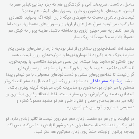
ساحل، بالاست. تفریحات آبی و گردشگری هم که جزء جدایی‌ناپذیر سفر به
کیشن، هزینه‌های خودشون رو دارن. رستوران‌های کیش هم معمولاً
قیمت‌های بالاتری نسبت به شهرهای دیگه دارن. البته اگه بخواید اقتصادی
سفر کنید، می‌تونید سراغ هتل‌های ارزان‌تر و رستوران‌های معمولی‌تر برید، اما
باز هم انتظار یه سفر خیلی ارزون رو نداشته باشید. هزینه پرواز به کیش هم
معمولاً بالاتره، مخصوصاً تو پیک سفر.
مشهد اما، انعطاف‌پذیری بیشتری از نظر بودجه داره. از هتل‌های لوکس پنج
ستاره نزدیک حرم بگیرید تا مهمان‌پذیرها و سوئیت‌های ارزان قیمت، همه
جور اقامتی تو مشهد پیدا میشه. این یعنی می‌تونید متناسب با بودجه‌تون،
اقامتگاه پیدا کنید. هزینه خورد و خوراک هم تو مشهد، از رستوران‌های
گران‌قیمت تا غذاخوری‌های سنتی و فست‌فودهای معمولی، با هر قیمتی پیدا
میشه.
پیشنهاد سفر داخلی
به مشهد برای کسایی که دنبال یه سفر اقتصادی‌تر
هستن یا می‌خوان بودجه‌شون رو مدیریت کنن، می‌تونه گزینه بهتری باشه.
البته این به معنی کم‌ارزش بودن سفر نیست، فقط انعطاف‌پذیری بیشتری رو
ارائه می‌ده. هزینه‌های حمل و نقل داخلی هم تو مشهد معمولاً کمتره و
دسترسی با مترو و اتوبوس هم آسون‌تره.
در نهایت، برای هر دو مقصد، زمان سفر هم روی قیمت‌ها تاثیر زیادی داره. تو
ایام پیک و تعطیلات، قیمت‌ها برای هر دو شهر افزایش پیدا می‌کنه. پس اگه
بودجه براتون اولویته، حتماً روی زمان سفرتون هم فکر کنید.