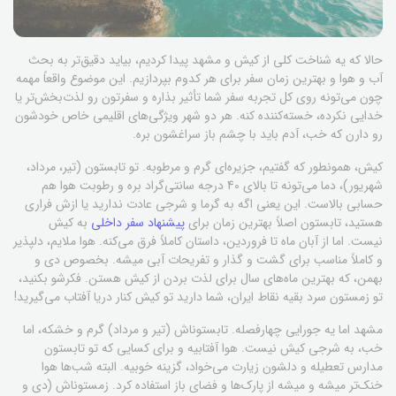
حالا که یه شناخت کلی از کیش و مشهد پیدا کردیم، بیاید دقیق‌تر به بحث
آب و هوا و بهترین زمان سفر برای هر کدوم بپردازیم. این موضوع واقعاً مهمه
چون می‌تونه روی کل تجربه سفر شما تأثیر بذاره و سفرتون رو لذت‌بخش‌تر یا
خدایی نکرده، خسته‌کننده کنه. هر دو شهر ویژگی‌های اقلیمی خاص خودشون
رو دارن که خب، آدم باید با چشم باز سراغشون بره.
کیش، همونطور که گفتیم، جزیره‌ای گرم و مرطوبه. تو تابستون (تیر، مرداد،
شهریور)، دما می‌تونه تا بالای 40 درجه سانتی‌گراد بره و رطوبت هوا هم
حسابی بالاست. این یعنی اگه به گرما و شرجی عادت ندارید یا ازش فراری
هستید، تابستون اصلاً بهترین زمان برای
پیشنهاد سفر داخلی
به کیش
نیست. اما از آبان ماه تا فروردین، داستان کاملاً فرق می‌کنه. هوا ملایم، دلپذیر
و کاملاً مناسب برای گشت و گذار و تفریحات آبی میشه. بخصوص دی و
بهمن، که بهترین ماه‌های سال برای لذت بردن از کیش هستن. فکرشو بکنید،
تو زمستون سرد بقیه نقاط ایران، شما دارید تو کیش کنار دریا آفتاب می‌گیرید!
مشهد اما یه جورایی چهارفصله. تابستوناش (تیر و مرداد) گرم و خشکه، اما
خب، به شرجی کیش نیست. هوا آفتابیه و برای کسایی که تو تابستون
مدارس تعطیله و دلشون زیارت می‌خواد، گزینه خوبیه. البته شب‌ها هوا
خنک‌تر میشه و میشه از پارک‌ها و فضای باز استفاده کرد. زمستوناش (دی و