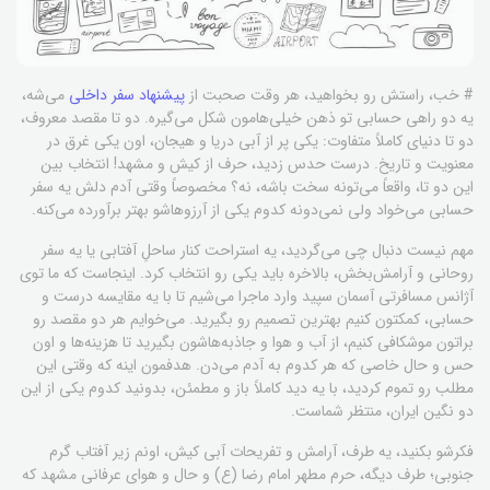
# خب، راستش رو بخواهید، هر وقت صحبت از
پیشنهاد سفر داخلی
می‌شه،
یه دو راهی حسابی تو ذهن خیلی‌هامون شکل می‌گیره. دو تا مقصد معروف،
دو تا دنیای کاملاً متفاوت: یکی پر از آبی دریا و هیجان، اون یکی غرق در
معنویت و تاریخ. درست حدس زدید، حرف از کیش و مشهد! انتخاب بین
این دو تا، واقعاً می‌تونه سخت باشه، نه؟ مخصوصاً وقتی آدم دلش یه سفر
حسابی می‌خواد ولی نمی‌دونه کدوم یکی از آرزوهاشو بهتر برآورده می‌کنه.
مهم نیست دنبال چی می‌گردید، یه استراحت کنار ساحلِ آفتابی یا یه سفر
روحانی و آرامش‌بخش، بالاخره باید یکی رو انتخاب کرد. اینجاست که ما توی
آژانس مسافرتی آسمان سپید وارد ماجرا می‌شیم تا با یه مقایسه درست و
حسابی، کمکتون کنیم بهترین تصمیم رو بگیرید. می‌خوایم هر دو مقصد رو
براتون موشکافی کنیم، از آب و هوا و جاذبه‌هاشون بگیرید تا هزینه‌ها و اون
حس و حال خاصی که هر کدوم به آدم می‌دن. هدفمون اینه که وقتی این
مطلب رو تموم کردید، با یه دید کاملاً باز و مطمئن، بدونید کدوم یکی از این
دو نگین ایران، منتظر شماست.
فکرشو بکنید، یه طرف، آرامش و تفریحات آبی کیش، اونم زیر آفتاب گرم
جنوبی؛ طرف دیگه، حرم مطهر امام رضا (ع) و حال و هوای عرفانی مشهد که