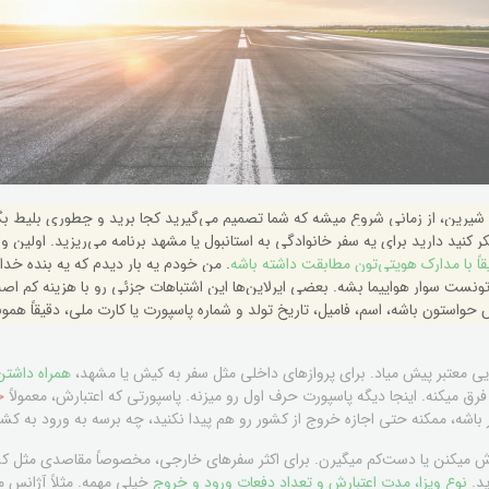
شیرین، از زمانی شروع میشه که شما تصمیم می‌گیرید کجا برید و چطوری بلیط ب
ر کنید دارید برای یه سفر خانوادگی به استانبول یا مشهد برنامه می‌ریزید. اولین و
قاً با مدارک هویتی‌تون مطابقت داشته باشه
. من خودم یه بار دیدم که یه بنده خدای
تونست سوار هواپیما بشه. بعضی ایرلاین‌ها این اشتباهات جزئی رو با هزینه کم اص
واستون باشه، اسم، فامیل، تاریخ تولد و شماره پاسپورت یا کارت ملی، دقیقاً همو
یی معتبر پیش میاد. برای پروازهای داخلی مثل سفر به کیش یا مشهد،
همراه داشتن
 فرق میکنه. اینجا دیگه پاسپورت حرف اول رو میزنه. پاسپورتی که اعتبارش، معمولاً
حدا
اموش میکنن یا دست‌کم میگیرن. برای اکثر سفرهای خارجی، مخصوصاً مقاصدی مثل ک
ید.
نوع ویزا، مدت اعتبارش و تعداد دفعات ورود و خروج
خیلی مهمه. مثلاً آژانس