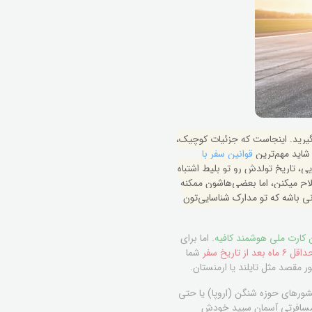
گیرید. اینجاست که جزئیات کوچیک،
 شاید مهم‌ترین
قوانین سفر با
ی، تاریخ تولدش رو تو بلیط اشتباه
لاح میکنن، اما بعضی‌هاشون ممکنه
نی باشه که تو مدارک شناسایی‌تون
 کارت ملی هوشمند کافیه
. اما برای
قل ۶ ماه بعد از تاریخ سفر
شما
شورهای حوزه شنگن (اروپا) یا حتی
 مسافرتی آسمان سپید خودش