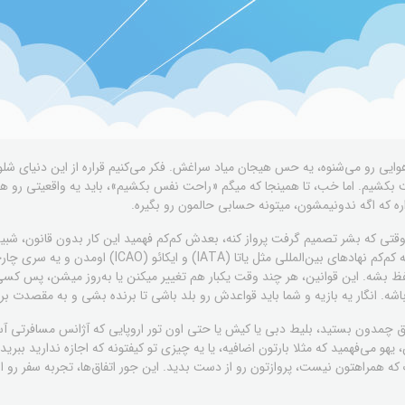
 اسم سفر هوایی رو می‌شنوه، یه حس هیجان میاد سراغش. فکر می‌کنیم قراره از این دنیای ش
ت بکشیم. اما خب، تا همینجا که میگم «راحت نفس بکشیم»، باید یه واقعیتی رو هم ب
ه که اگه ندونیمشون، میتونه حسابی حالمون رو بگیره.
وقتی که بشر تصمیم گرفت پرواز کنه، بعدش کم‌کم فهمید این کار بدون قانون، شبیه
هرج و مرج مطلق! برای همین بود که کم‌کم نهادهای بین‌المل
فظ بشه. این قوانین، هر چند وقت یکبار هم تغییر میکنن یا به‌روز میشن، پس کسی 
. انگار یه بازیه و شما باید قواعدش رو بلد باشی تا برنده بشی و به مقصدت ب
وق چمدون بستید، بلیط دبی یا کیش یا حتی اون تور اروپایی که آژانس مسافرتی آسم
یهو می‌فهمید که مثلا بارتون اضافیه، یا یه چیزی تو کیفتونه که اجازه ندارید ببرید
که همراهتون نیست، پروازتون رو از دست بدید. این جور اتفاق‌ها، تجربه سفر رو از 