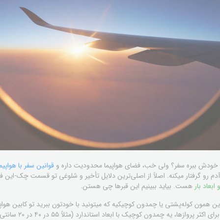
 خودش ببره سفر؟ ولی خب، فضای هواپیما محدودیت داره و
قوانین سفر با هواپیما
م رو گرفتار میکنه. اصلاً از اصلی‌ترین دلایل تأخیر و شلوغی تو قسمت چک-این فر
ابعاد بار
هست. بیاید ببینیم این قبرها چی هستن.
این همون کوله‌پشتی یا چمدون کوچیکیه که میتونید با خودتون ببرید تو کابین هواپی