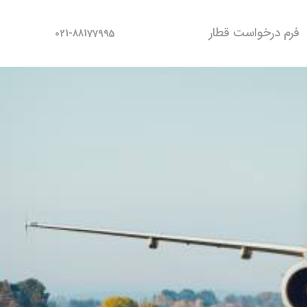
فرم درخواست قطار
021-88177995