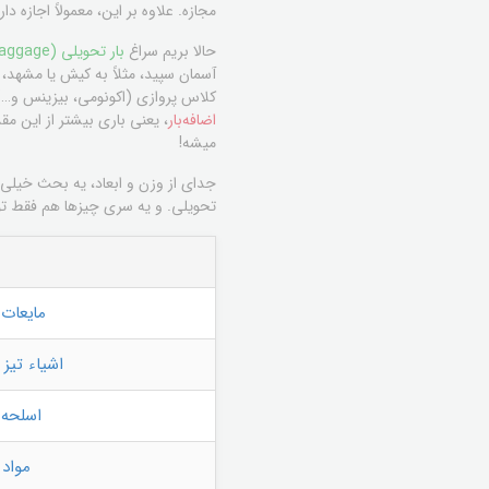
مجازه. علاوه بر این، معمولاً اجازه
حالا بریم سراغ
بار تحویلی (Checked Baggage)
کلاس پروازی (اکونومی، بیزینس و…) ممکنه تا ۳۰ کیلوگرم یا حتی بیشتر هم مجاز باشه. همیشه قبل از سفر، وب‌سا
اضافه‌بار
، یعنی باری بیشتر از این مق
میشه!
جدای از وزن و ابعاد، یه بحث خیلی
تحویلی. و یه سری چیزها هم فقط تو 
مایعات (بیش
اشیاء تیز 
اسلحه 
مواد 