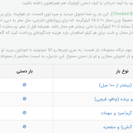
 دارید یه کیف لپ‌تاپ یا کیف دستی کوچیک هم همراهتون داشته باشید.
. این بار رو شما تحویل میدید و میره توی قسمت بار هواپیما. برای 
آسمان سپید، مثلاً به کیش یا مشهد، معمولاً وزن مجاز ۲۰ تا ۲۵ کیلوگرمه. اما برای پروازهای خارجی
یت ایرلاین خودتون رو چک کنید.
دار مجاز، و خب، برای هر کیلو اضافه‌بار، باید هزینه جداگونه‌ای پرداخت کنید که گ
 مهم دیگه،
ممنوعات بار
هست. یه سری چیزها رو کلاً نمیتونید با خودتون ببرید تو هوا
بار تحویلی مجازن و تو بار دستی ممنوع. این جدول، یه لیست مختصر از ممنوعات
نوع بار
بار دستی
تر از ۱۰۰ میل)
🚫
و برنده (چاقو، قیچی)
🚫
گرم/سرد و مهمات
🚫
آتش‌زا و منفجره
🚫