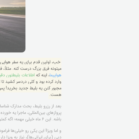
خب، اولین قدم برای یه سفر هوایی 
میتونه فرق بزرگ درست کنه. مثلاً، فک
هواپیما
، اینه که
اطلاعات بلیطتون دقی
وارد کرده بود و کلی دردسر کشید تا 
مجبور کنن یه بلیط جدید بخرید! پس ح
هست.
بعد از رزرو بلیط، بحث مدارک شناسا
پروازهای بین‌المللی، ماجرا یه خورده
باشه. این ۶ ماه خیلی مهمه؛ اگه کمتر باشه، ممکنه حتی اجازه خروج از کشور رو هم پیدا نکنید، چه برسه به ورود به کشور مقصد مثل تایلند یا ارمنستان.
و اما ویزا! این یکی رو خیلی‌ها فر
دبی (برای ایرانی‌ها)، نیاز به ویزا دار