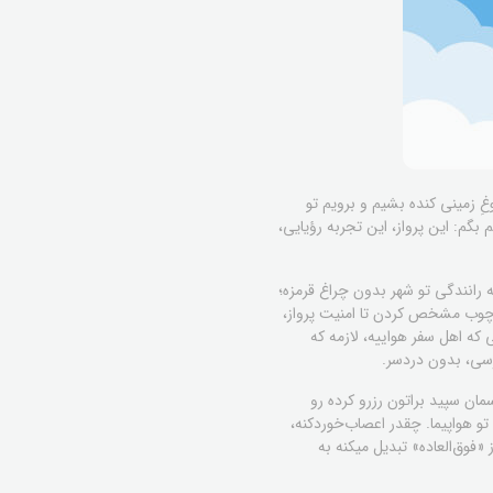
لوغِ زمینی کنده بشیم و برویم تو
گم: این پرواز، این تجربه رؤیایی،
 رانندگی تو شهر بدون چراغ قرمزه؛
لی مثل یاتا (IATA) و ایکائو (ICAO) اومدن و یه سری چارچوب مشخص کردن تا امنیت پرواز،
که اهل سفر هواییه، لازمه که
رسی، بدون دردسر.
ان سپید براتون رزرو کرده رو
 تو هواپیما. چقدر اعصاب‌خوردکنه،
«فوق‌العاده» تبدیل میکنه به