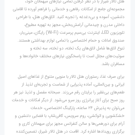
هتل تالار شیراز با در نظر گرفتن تمامی نیازهای میهمانان خود،
مجموعه‌ای جامع از امکانات رفاهی و خدماتی را فراهم آورده تا اقامتی
دلنشین، آسوده و بی‌دغدغه را تجربه کنید. اتاق‌های هتل، با طراحی
داخلی مدرن و چیدمانی آرامش‌بخش، مجهز به تهویه مطبوع،
تلویزیون LED، اینترنت بی‌سیم پرسرعت (Wi-Fi) رایگان، مینی‌بار،
صندوق امانات و حمام اختصاصی با تمامی لوازم بهداشتی هستند.
تنوع اتاق‌ها شامل اتاق‌های یک تخته، دو تخته، سه تخته و
سوئیت‌های مجلل است تا پاسخگوی نیازهای مختلف خانواده‌ها و
مسافران باشد.
برای صرف غذا، رستوران هتل تالار با منویی متنوع از غذاهای اصیل
ایرانی و بین‌المللی، آماده پذیرایی از شماست و تجربه‌ای لذیذ از
طعم‌های بی‌نظیر را برایتان رقم می‌زند. صبحانه مفصل و لذیذ نیز هر
روز صبح برای آغاز پرانرژی روز سرو می‌شود. از دیگر امکانات و خدمات
می‌توان به پذیرش ۲۴ ساعته، پارکینگ اختصاصی، خدمات
خشکشویی و اتوکشی، روم سرویس، کافی‌شاپ با فضایی دلنشین و
آرام برای دورهمی‌ها و سالن کنفرانس مجهز برای میهمانان کاری و
برگزاری رویدادها اشاره کرد. اقامت در هتل تالار شیراز، تضمین‌کننده