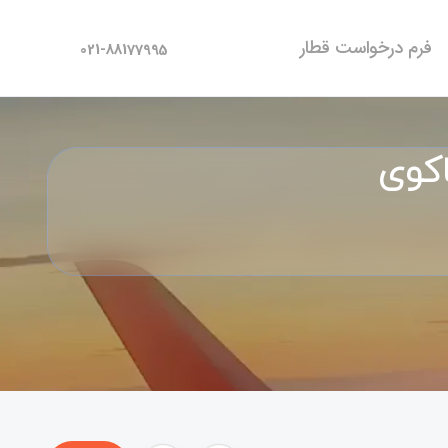
فرم درخواست قطار
021-88177995