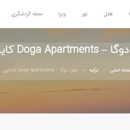
هتل
تور
ویزا
مجله گردشگری
Doga Apartme کایاکوی
حه اصلی
ترکیه
هتل دوگا – Doga Apartments کایاکوی