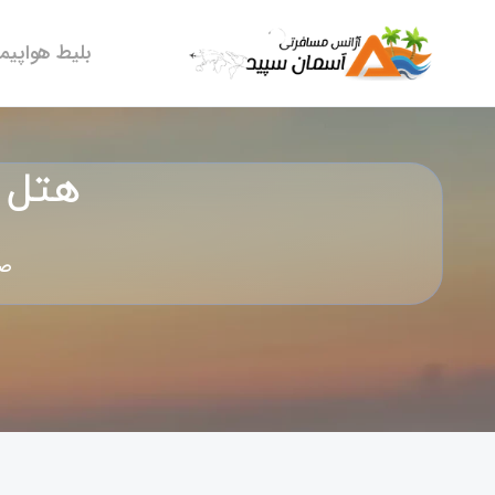
بلیط هواپیما
هتل دوگا – nts
صف