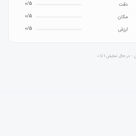
0/5
دقت
0/5
مکان
0/5
ارزش