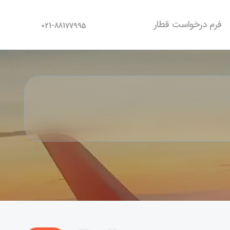
فرم درخواست قطار
021-88177995