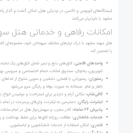
ایستگاه‌های اتوبوس و تاکسی در نزدیکی هتل، امکان گشت و گذار راحت 
مشهد را دلپذیرتر می‌کنند.
امکانات رفاهی و خدماتی هتل س
هتل سهند مشهد با درک نیازهای مختلف میهمانان خود، مجموعه‌ای کامل 
را تضمین کند:
واحدهای اقامتی:
اتاق‌های دنج و تمیز شامل اتاق‌های یک تخته،
تلویزیون، یخچال، صندوق امانات، حمام اختصاصی و سرویس به
رستوران:
رستورانی با فضایی دلنشین و منویی متنوع از غذاهای لذی
ناهار و شام. صبحانه به صورت بوفه و رایگان سرو می‌شود.
کافی‌شاپ:
مکانی آرام و دلپذیر برای استراحت و نوشیدن انواع 
اینترنت رایگان:
دسترسی به اینترنت وای‌فای پرسرعت در تمام نق
پذیرش ۲۴ ساعته:
کادر مجرب و میهمان‌نواز هتل در تمام ساعات 
خدمات خانه‌داری:
نظافت روزانه اتاق‌ها برای حفظ بهداشت و را
لاندری:
امکان استفاده از خدمات خشکشویی و لباسشویی.
پارکینگ:
برای میهمانانی که با وسیله نقلیه شخصی سفر می‌کنن