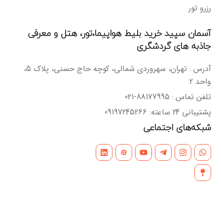
رزرو تور
آسمان سپید خرید بلیط هواپیما،تور، هتل و معرفی
جاذبه های گردشگری
آدرس : تهران، سهروردی شمالی، کوچه حاج حسنی، پلاک 5،
واحد 2
تلفن تماس : 88177995-021
پشتیبانی 24 ساعته: 09197245266
شبکه‌های اجتماعی