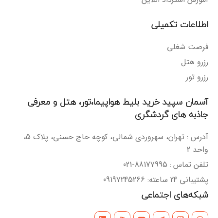
اطلاعات تکمیلی
فرصت شغلی
رزرو هتل
رزرو تور
آسمان سپید خرید بلیط هواپیما،تور، هتل و معرفی
جاذبه های گردشگری
آدرس : تهران، سهروردی شمالی، کوچه حاج حسنی، پلاک 5،
واحد 2
تلفن تماس : 88177995-021
پشتیبانی 24 ساعته: 09197245266
شبکه‌های اجتماعی