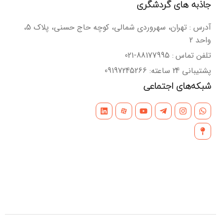
جاذبه های گردشگری
آدرس : تهران، سهروردی شمالی، کوچه حاج حسنی، پلاک 5،
واحد 2
تلفن تماس : 88177995-021
پشتیبانی 24 ساعته: 09197245266
شبکه‌های اجتماعی