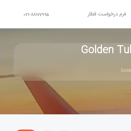
فرم درخواست قطار
021-88177995