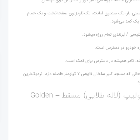
تگاه ارای خدمات پرسشی، میز تور و تبادل ارز برای مهمانان.
 مینی بار، یک صندوق امانات، یک تلویزیون صفحه‌تخت و یک حمام
 یک کمد می‌شود.
لیسی / ایرلندی تمام روزه میشود.
اپرای سلطنتی مسقط 7 کیلومتر از گلدن تولیپ مسقط فاصله دارد، در حالی که مسجد کبیر سلطان قابوس 7 کیلومتر فاصله دارد. نزدیک‌ترین
مکان های عمومی نزدیک هتل گلدن تولیپ (لاله طلایی) مسقط – Golden