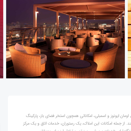
اه گلدن تولیپ مسقط، با فاصله 600 متری از مال اومان ایونوز و اسمبلی، امکاناتی همچون استخر فضای باز، پارکینگ
د. از جمله امکانات این املاک، یک رستوران، خدمات اتاق و یک مرکز