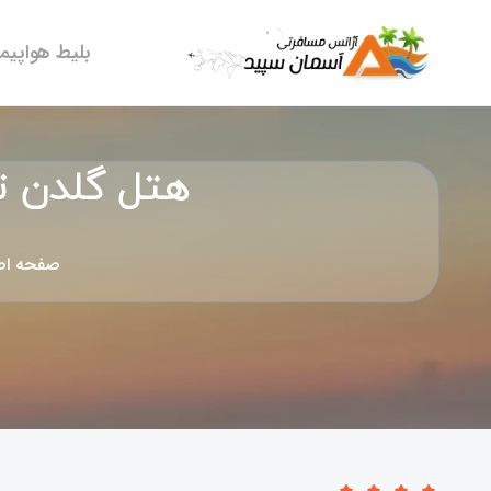
بلیط هواپیما
هتل گلدن تولیپ
صفحه اص