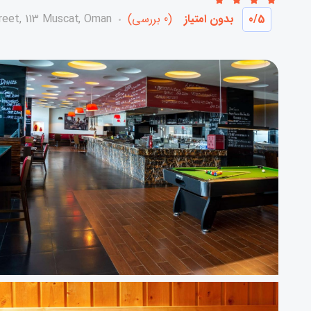
/5
0
بدون امتیاز
(0 بررسی)
reet, 113 Muscat, Oman