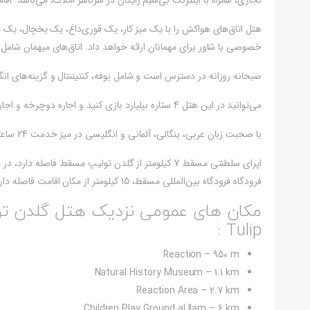
تجاری، همراه با اینترنت بی‌سیم رایگان در سرتاسر املاک، می‌باشد. اقام
هتل اتاق‌های هواکش را با یک میز کار، یک قوری‌داغ، یک یخچال، یک
خصوصی با شاور برای مهمانان ارائه خواهد داد. اتاق‌های میهمان شامل
صبحانه روزانه در دسترس است و شامل بوفه، کنتیننتال و گزینه‌های انگ
می‌توانید در این هتل 4 ستاره بیلیارد بازی کنید و اجاره دوچرخه و اجاره خودرو در دسترس است.
با صحبت زبان عربی، بنگالی، آلمانی و انگلیسی در میز خدمت 24 ساعته، کادر همیشه در دسترس برای کمک است.
فرودگاه فرودگاه بین‌المللی مسقط، 15 کیلومتر از مکان اقامت فاصله دارد.
Tulip :
Reaction – 950 m
Natural History Museum – 1.1 km
Reaction Area – 2.7 km
Children Play Ground al Ilam – 6 km