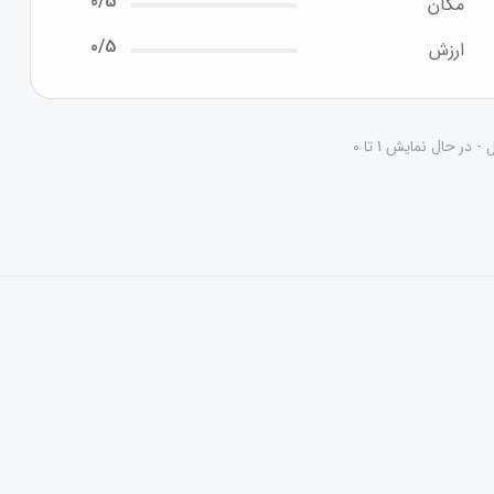
0/5
مکان
0/5
ارزش