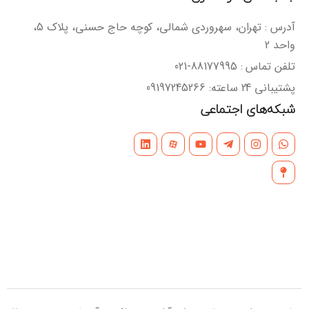
آدرس : تهران، سهروردی شمالی، کوچه حاج حسنی، پلاک 5،
واحد 2
تلفن تماس : 88177995-021
پشتیبانی 24 ساعته: 09197245266
شبکه‌های اجتماعی