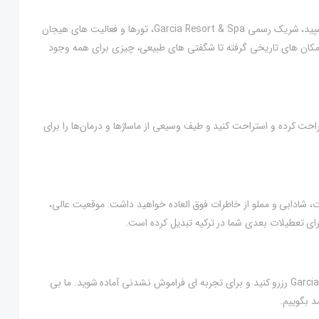
اگر به دنبال سفر دورتر از استراحتگاه هستید، آژانس مسافرتی آسمان سپید، شریک رسمی Garcia Resort & Spa، تورها و فعالیت های هیجان
. از مکان های تاریخی گرفته تا شگفتی های طبیعی، چیزی برای همه وجود
تراحت کرده و استراحت کنید و طیف وسیعی از ماساژها و درمان‌ها را برای
شما در Garcia Resort & Spa، احساس طراوت، شادابی و مملو از خاطرات فوق العاده خواهید داشت. موقعیت عالی،
برای تعطیلات بعدی شما در ترکیه تبدیل کرده است.
پس برای چی منتظری؟ همین امروز اقامت خود را در Garcia Resort & Spa رزرو کنید و برای تجربه ای فراموش نشدنی آماده شوید. ما بی
د بگوییم.