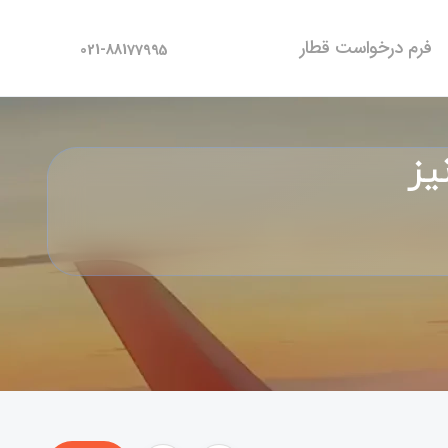
فرم درخواست قطار
021-88177995