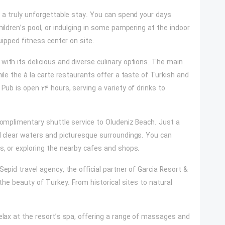
e a truly unforgettable stay. You can spend your days
hildren’s pool, or indulging in some pampering at the indoor
uipped fitness center on site.
with its delicious and diverse culinary options. The main
hile the à la carte restaurants offer a taste of Turkish and
Pub is open 24 hours, serving a variety of drinks to
 complimentary shuttle service to Oludeniz Beach. Just a
al clear waters and picturesque surroundings. You can
ts, or exploring the nearby cafes and shops.
epid travel agency, the official partner of Garcia Resort &
 the beauty of Turkey. From historical sites to natural
relax at the resort’s spa, offering a range of massages and