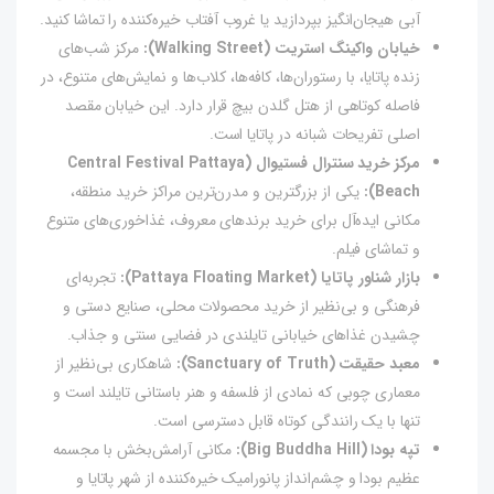
آبی هیجان‌انگیز بپردازید یا غروب آفتاب خیره‌کننده را تماشا کنید.
خیابان واکینگ استریت (Walking Street):
مرکز شب‌های
زنده پاتایا، با رستوران‌ها، کافه‌ها، کلاب‌ها و نمایش‌های متنوع، در
فاصله کوتاهی از هتل گلدن بیچ قرار دارد. این خیابان مقصد
اصلی تفریحات شبانه در پاتایا است.
مرکز خرید سنترال فستیوال (Central Festival Pattaya
Beach):
یکی از بزرگترین و مدرن‌ترین مراکز خرید منطقه،
مکانی ایده‌آل برای خرید برندهای معروف، غذاخوری‌های متنوع
و تماشای فیلم.
بازار شناور پاتایا (Pattaya Floating Market):
تجربه‌ای
فرهنگی و بی‌نظیر از خرید محصولات محلی، صنایع دستی و
چشیدن غذاهای خیابانی تایلندی در فضایی سنتی و جذاب.
معبد حقیقت (Sanctuary of Truth):
شاهکاری بی‌نظیر از
معماری چوبی که نمادی از فلسفه و هنر باستانی تایلند است و
تنها با یک رانندگی کوتاه قابل دسترسی است.
تپه بودا (Big Buddha Hill):
مکانی آرامش‌بخش با مجسمه
عظیم بودا و چشم‌انداز پانورامیک خیره‌کننده از شهر پاتایا و