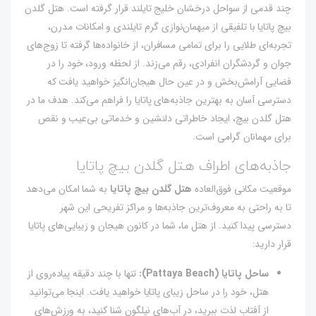
چند قدمی از سواحل درخشان خلیج تایلند قرار گرفته است. هتل گلدن
بیچ پاتایا با تلفیقی از میهمان‌نوازی گرم تایلندی و امکانات مدرن،
تجربه‌ای طلایی را برای تمامی مسافران، از خانواده‌ها گرفته تا زوج‌های
جوان و گردشگران انفرادی، رقم می‌زند. از لحظه ورود، خود را در
فضایی آرامش‌بخش و در عین حال هیجان‌انگیز خواهید یافت که
دسترسی آسان به بهترین جاذبه‌های پاتایا را فراهم می‌کند. هدف ما در
هتل گلدن بیچ، ایجاد خاطراتی دلنشین و خدماتی بی‌عیب و نقص
برای مهمانان گرامی است.
جاذبه‌های اطراف هتل گلدن بیچ پاتایا
موقعیت مکانی فوق‌العاده
هتل گلدن بیچ پاتایا
به شما امکان می‌دهد
تا به راحتی به معروف‌ترین جاذبه‌ها و مراکز تفریحی این شهر
دسترسی پیدا کنید. از هتل ما، شما در کانون هیجان و زیبایی‌های پاتایا
قرار دارید:
ساحل پاتایا (Pattaya Beach):
تنها با چند دقیقه پیاده‌روی از
هتل، خود را در ساحل زیبای پاتایا خواهید یافت. اینجا می‌توانید
از آفتاب لذت ببرید، در آب‌های نیلگون شنا کنید، به ورزش‌های