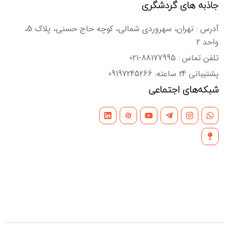
جاذبه های گردشگری
آدرس : تهران، سهروردی شمالی، کوچه حاج حسنی، پلاک 5،
واحد 2
تلفن تماس : 88177995-021
پشتیبانی 24 ساعته: 09197245266
شبکه‌های اجتماعی