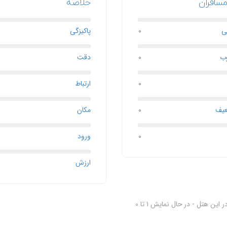
مسافران
خلاصه
ی
0
پاکیزگی
ب
0
دقت
0
ارتباط
یف
0
مکان
0
ورود
ارزش