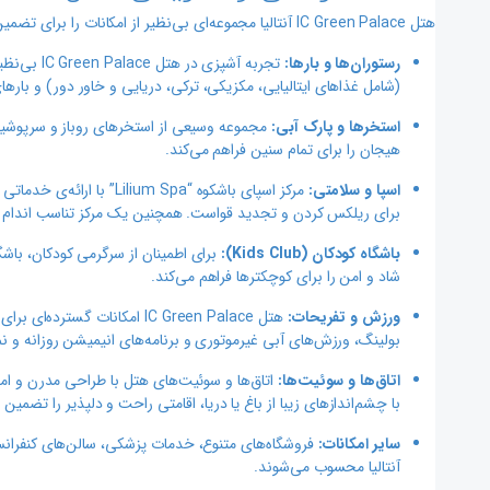
هتل IC Green Palace آنتالیا مجموعه‌ای بی‌نظیر از امکانات را برای تضمین یک اقامت لوکس و سرشار از سرگرمی ارائه می‌دهد:
رستوران‌ها و بارها:
تجربه آشپ
(شامل غذاهای ایتالیایی، مکزیکی، ترکی، دریایی و خاور دور) و بارهای
استخرها و پارک آبی:
مجموعه وسیعی از استخرهای روباز و سرپوشیده،
هیجان را برای تمام سنین فراهم می‌کند.
اسپا و سلامتی:
مرکز اسپای باشکوه “ Spa
برای ریلکس کردن و تجدید قواست. همچنین یک مرکز تناسب اندام 
باشگاه کودکان (Kids Club):
شاد و امن را برای کوچکترها فراهم می‌کند.
ورزش و تفریحات:
هتل IC Green Palace امکانات
بولینگ، ورزش‌های آبی غیرموتوری و برنامه‌های انیمیشن روزانه و نم
اتاق‌ها و سوئیت‌ها:
اتاق‌ها و سوئیت‌های هتل با طراحی مدرن و امکا
با چشم‌اندازهای زیبا از باغ یا دریا، اقامتی راحت و دلپذیر را تضمین م
سایر امکانات:
آنتالیا محسوب می‌شوند.