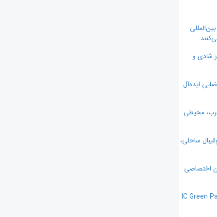
ای بین‌المللی
‌کنند.
ز شادی و
، فضایی ایده‌آل
 و مربیان مجرب، محیطی
 والیبال ساحلی،
لکن اختصاصی
های کنفرانس و رویدادهای مختلف، وای‌فای رایگان در سراسر هتل، از دیگر امکانات رفاهی IC Green Palace