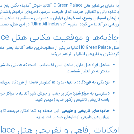
به دنیای بی‌نظیر هتل IC Green Palace آنتا
باغ‌های استوایی وسیع، استخرهای فراوان و دسترسی مستقیم به ساحل شنی
رویایی در آنتالیا می‌گردد. مفهوم “Ultra All-Inclusive” در این هتل، تضمین‌کننده آسایش کامل و لحظاتی مملو از لذت، بدون هیچ دغدغه‌ای است.
جاذبه‌ها و موقعیت مکانی هتل IC Green Palace آنتالیا
هتل IC Green Palace آنتالیا در یکی از مطلوب‌ترین نقاط 
گردشگری و تفریحی آنتالیا را فراهم می‌کند.
ساحل لارا:
هتل دارای ساحل شنی اختصاصی است که فضایی دلنشین برا
مدیترانه در انتظار شماست.
نزدیکی به فرودگاه:
با تنها حدود 15 کیلومتر فاصله از فرودگاه بین‌المللی آنتالیا، رسیدن به هتل و آغاز تعطیلات شما بسیار سریع و آسان خواهد بود.
دسترسی به مرکز شهر:
مرکز پر جنب و جوش شهر آنتالیا، با مراکز خرید
بافت تاریخی کالئیچی (شهر قدیم) دیدن کنید.
جاذبه‌های تاریخی و طبیعی:
این منطقه به شما امکان می‌دهد تا به 
زیبایی‌های طبیعی آبشارهای دودن لذت ببرید.
امکانات رفاهی و تفریحی هتل IC Green Palace آنتالیا