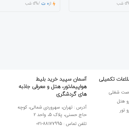
0 ت
شب
از
/%d شب
لاعات تکمیلی
آسمان سپید خرید بلیط
هواپیما،تور، هتل و معرفی جاذبه
صت شغلی
های گردشگری
رو هتل
آدرس : تهران، سهروردی شمالی، کوچه
و تور
حاج حسنی، پلاک 5، واحد 2
تلفن تماس : 88177995-021