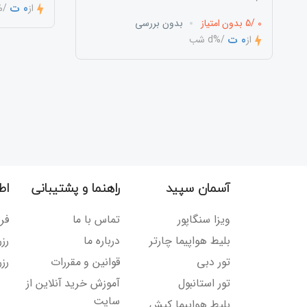
0 ت
از
/%d 
0 /5 بدون امتیاز
بدون بررسی
0 ت
از
/%d شب
آسمان سپید
راهنما و پشتیبانی
اط
ویزا سنگاپور
تماس با ما
فر
بلیط هواپیما چارتر
درباره ما
رز
تور دبی
قوانین و مقررات
رزر
تور استانبول
آموزش خرید آنلاین از
سایت
بلیط هواپیما کیش