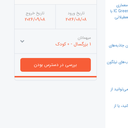
از معماری
باشکوه بالی و تلفیقی هنرمندانه از طبیعت سرسبز، تجربه‌ای فراموش‌نشدنی از اقامت لوکس و آرامش‌بخش را برای میهمانان خود به ارمغان می‌آورد. IC Green Palace با
تاریخ ورود
تاریخ خروج
عطیلاتی
2026/09/08
2026/08/08
میهمانان
1 بزرگسال
-
0 کودک
رین جاذبه‌های
‌های نیلگون
‌توانید از
د، یا از