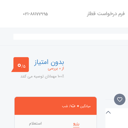
فرم درخواست قطار
021-88177995
بدون امتیاز
0
/5
از 0 بررسی
100٪ مهمانان توصیه می کنند
0 ت
میانگین
/ شب
رزرو
استعلام