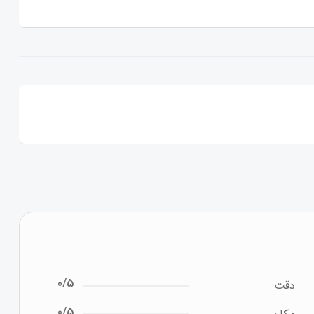
0/5
دقت
0/5