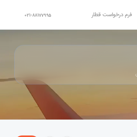
فرم درخواست قطار
021-88177995