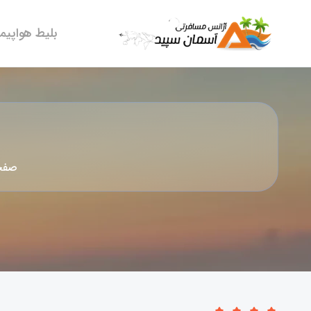
بلیط هواپیما
صفح