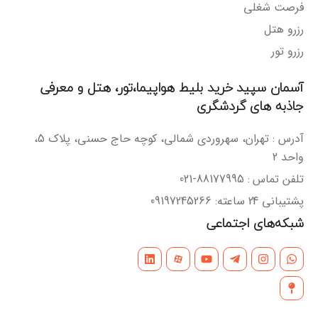
فرصت شغلی
رزرو هتل
رزرو تور
آسمان سپید خرید بلیط هواپیما،تور، هتل و معرفی
جاذبه های گردشگری
آدرس : تهران، سهروردی شمالی، کوچه حاج حسنی، پلاک 5،
واحد 2
تلفن تماس : 88177995-021
پشتیبانی 24 ساعته: 09197245266
شبکه‌های اجتماعی