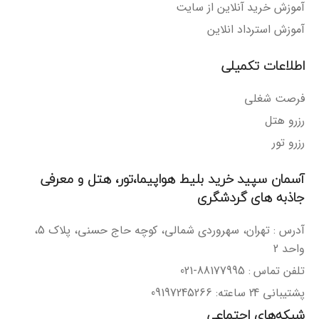
آموزش خرید آنلاین از سایت
آموزش استرداد انلاین
اطلاعات تکمیلی
فرصت شغلی
رزرو هتل
رزرو تور
آسمان سپید خرید بلیط هواپیما،تور، هتل و معرفی
جاذبه های گردشگری
آدرس : تهران، سهروردی شمالی، کوچه حاج حسنی، پلاک 5،
واحد 2
تلفن تماس : 88177995-021
پشتیبانی 24 ساعته: 09197245266
شبکه‌های اجتماعی