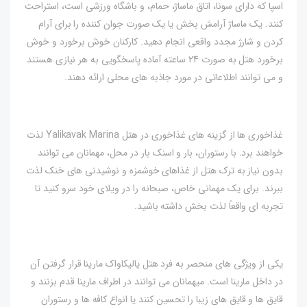
اسپا که دارای سونا، اتاق ماساژ، حمام، و باشگاه ورزشی است، استراحت
کنند. یک ماساژ آرامش بخش یا یک صورت جوان کننده را برای آرام
کردن و شارژ مجدد واقعی انجام دهید. کارکنان خوش برخورد و خوش
برخورد هتل به صورت 24 ساعته آماده پاسخگویی به هر نیازی هستند
و می توانند اطلاعاتی در مورد جاذبه های محلی ارائه دهند.
غذاخوری ها از گزینه های غذاخوری در هتل Yalikavak Marina لذت
خواهند برد. با رستوران، بار و اسنک بار در محل، مهمانان می توانند
بدون نیاز به ترک هتل از غذاهای خوشمزه و نوشیدنی های خنک لذت
ببرند. برای یک مهمانی خاص، صبحانه را در ویلای خود سرو کنید تا
تجربه ای واقعاً لذت بخش داشته باشید.
یکی از ویژگی های منحصر به فرد هتل یالیکاواک مارینا قرار گرفتن آن
در داخل مارینا است. میهمانان می توانند در اطراف مارینا قدم بزنند و
قایق ها و قایق های زیبا را تحسین کنند یا انواع کافه ها و رستوران