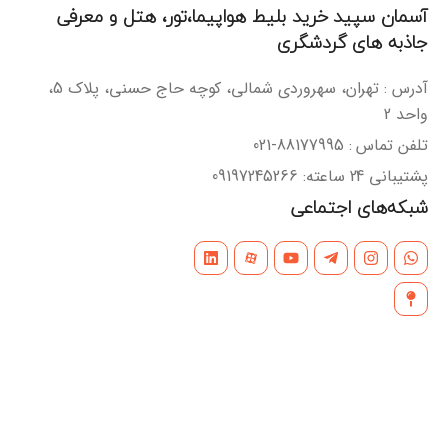
آسمان سپید خرید بلیط هواپیما،تور، هتل و معرفی
جاذبه های گردشگری
آدرس : تهران، سهروردی شمالی، کوچه حاج حسنی، پلاک 5،
واحد 2
تلفن تماس : 88177995-021
پشتیبانی 24 ساعته: 09197245266
شبکه‌های اجتماعی