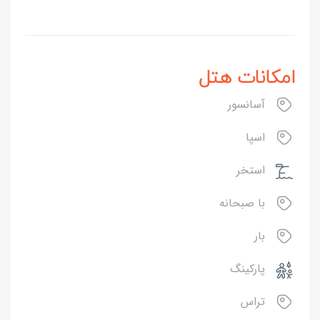
امکانات هتل
آسانسور
اسپا
استخر
با صبحانه
بار
پارکینگ
تراس