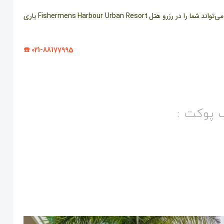
آژانس مسافرتی آسمان سپید با ارائه بهترین خدمات و پکیج‌های ویژه، می‌تواند شما را در رزرو هتل Fishermens Harbour Urban Resort یاری
021-88177995 ☎️
گ پوکت :