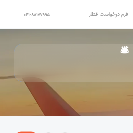
فرم درخواست قطار
021-88177995
️