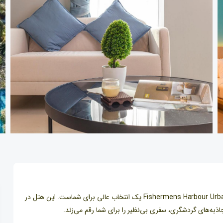
اگر به دنبال یک اقامت راحت درن در پاتونگ هستید، هتل Fishermens Harbour Urban Resort یک انتخاب عالی برای شماست. این هتل در
ذبه‌های گردشگری، سفری بی‌نظیر را برای شما رقم می‌زند.