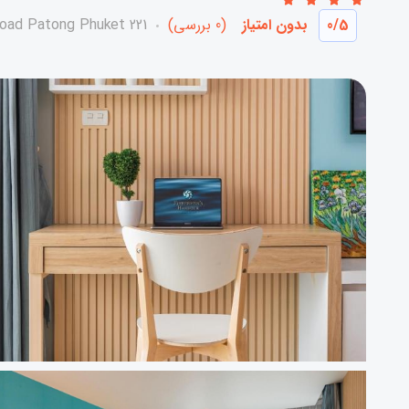
/5
0
بدون امتیاز
(0 بررسی)
221 Siriraj Road Patong Phuket