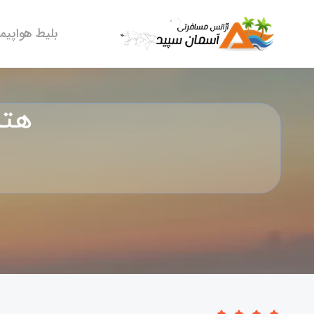
بلیط هواپیما
هتل